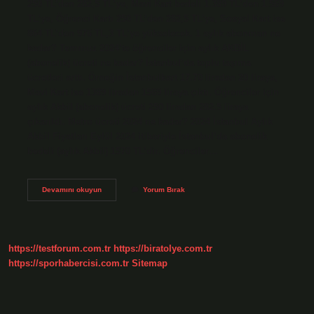
250 TL’den 282,5 TL’ye, Mavi Kart bedeli 1.389 TL’den 1.569
TL’ye, Öğrenci Kartı 250 TL’den 282,5 TL’ye, Sosyal Kart ise
864 TL’den 976 TL,3 TL’ye yükselecek. 1 aylık abonman ne
kadar? Temmuz 2024’te öğrenciler için aylık AKBİL
(abonelik) ücreti ne kadar? İstanbul’da toplu taşıma
ücretleri arttı. Örneğin İstanbulkart 17.70 liradan 20 liraya,
Mavi Kart ise 1389 liradan 1569 liraya çıktı. Öğrenciler için
aylık Akbil (abonelik) ücreti 250 liradan 282.5 liraya
çıkarıldı. Metro ücreti 2024 ne kadar? 2024 İstanbul Aylık
Akbil Fiyatları Eylül 2024 itibariyle İstanbul’da abonelik
bedeli (aylık Akbil) 1570 TL’dir. Öğrenciler…
Aylık
Devamını okuyun
Yorum Bırak
Abonman
Kaç
Bası
https://testforum.com.tr
https://biratolye.com.tr
https://sporhabercisi.com.tr
Sitemap