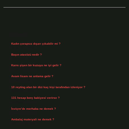
Sidebar
Son Yazılar
Kadın çorapsız dışarı çıkabilir mi ?
Ağustos 7, 2026
Başın atasözü nedir ?
Ağustos 6, 2026
Karnı şişen bir kuzuya ne iyi gelir ?
Ağustos 5, 2026
Avam lisanı ne anlama gelir ?
Ağustos 4, 2026
10 reyting alan bir dizi kaç kişi tarafından izleniyor ?
Ağustos 3, 2026
131 hesap borç bakiyesi verirse ?
Ağustos 3, 2026
İsviçre’de merhaba ne demek ?
Temmuz 30, 2026
Ambalaj materyali ne demek ?
Temmuz 29, 2026