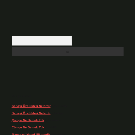
Arama
Son yorumlar
Sanayi Özellikleri Nelerdir
için
admin
Sanayi Özellikleri Nelerdir
için
Ağa
Çömçe Ne Demek Tdk
için
admin
Çömçe Ne Demek Tdk
için
Filiz
Matmazel Hangi Ülkededir
için
admin