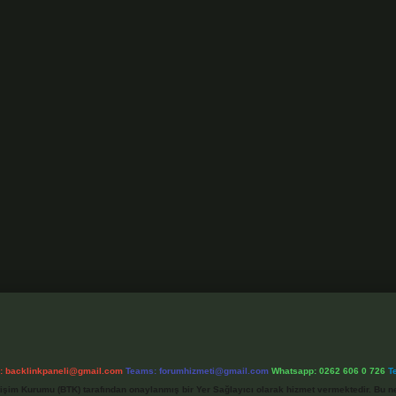
l:
backlinkpaneli@gmail.com
Teams:
forumhizmeti@gmail.com
Whatsapp: 0262 606 0 726
T
etişim Kurumu (BTK) tarafından onaylanmış bir Yer Sağlayıcı olarak hizmet vermektedir. Bu ne