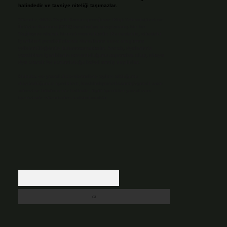
halindedir ve tavsiye niteliği taşımazlar.
Sitemiz, 5651 Sayılı Kanun gereğince Bilgi Teknolojileri ve
İletişim Kurumu (BTK) tarafından onaylanmış bir Yer
Sağlayıcı olarak hizmet vermektedir. Bu nedenle, sitedeki
içerikleri proaktif olarak denetleme veya araştırma
yükümlülüğümüz bulunmamaktadır. Ancak, üyelerimiz
yazdıkları içeriklerin sorumluluğunu taşımakta olup, siteye
üye olarak bu sorumluluğu kabul etmiş sayılırlar.
Hukuka ve yasal düzenlemelere aykırı olduğunu
düşündüğünüz içerikleri,
backlinkpanelicomtr@gmail.com
adresine bildirmeniz halinde, ilgili içerikler yasal süre
içerisinde sitemizden kaldırılacaktır.
Arama