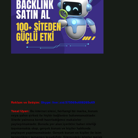
Reklam ve İletişim:
Skype: live:.cid.575569c608265c69
Yasal Uyarı:
Bu internet sitesi, herhangi bir marka, kurum
veya şahıs şirketi ile hiçbir bağlantısı bulunmamaktadır.
Sitede yalnızca kendi hazırladığımız makaleler
paylaşılmaktadır. Burada yer alan içerikler haber niteliği
taşımamakta olup, gerçek kurum ve kişiler hakkında
paylaşım yapılmamaktadır. Gerçek kurum ve kişiler ile isim
benzerlikleri tamamen tesadüfidir. Sitemizdeki bilgiler taslak