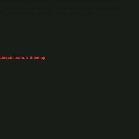
veti bire eşittir. Sıfırın her pozitif kuvveti sıfıra eşittir. Üslü
o sayıyı kuvvet veya üs olarak yazılan sayıyla çarpmamız gerekir.
ldığında, kuvvet sayının sağ tarafına yazılır ve bu…
abercisi.com.tr
Sitemap