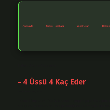
Anasayfa
Gizlilik Politikası
Yasal Uyarı
Hakkı
Etiket:
3 tane 4 kaç eder
– 4 Üssü 4 Kaç Eder
Tarih: Ekim 16, 2024
4 üssü 3 kaç olur? 4’ün 3. kuvveti, 4 çarpı 4 çarpı 4’e eşitti
olduğunu ve bunun da 1’e eşit olduğunu unutmayın. Bu işlemi