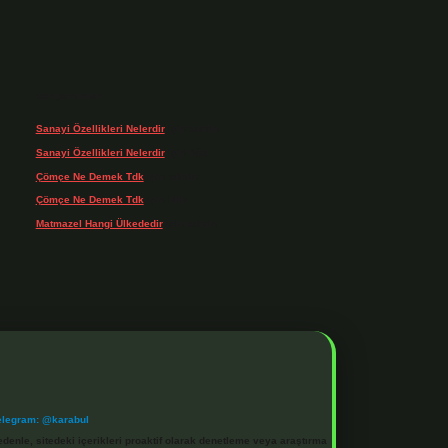
Son yorumlar
Sanayi Özellikleri Nelerdir
için
admin
Sanayi Özellikleri Nelerdir
için
Ağa
Çömçe Ne Demek Tdk
için
admin
Çömçe Ne Demek Tdk
için
Filiz
Matmazel Hangi Ülkededir
için
admin
elegram: @karabul
denle, sitedeki içerikleri proaktif olarak denetleme veya araştırma