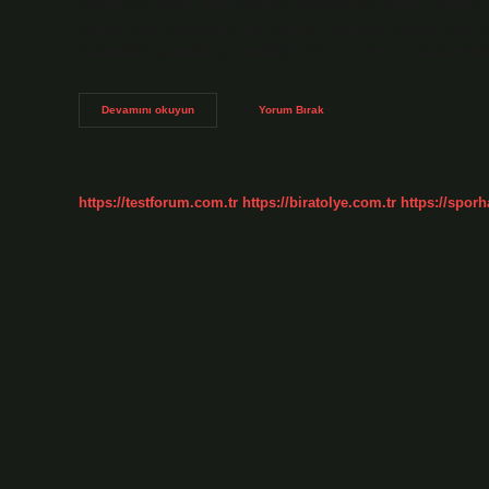
üssü 0 kaç eder? Sıfır olmayan herhangi bir sayının sıfırıncı kuv
sayılar nasıl hesaplanır? Bir sayının kuvvetini bulmak için, 
Yukarıdaki görselde gösterildiği gibi, bir sayı üs olarak yazı
–
Devamını okuyun
Yorum Bırak
4
Üssü
4
Kaç
Eder
https://testforum.com.tr
https://biratolye.com.tr
https://sporh