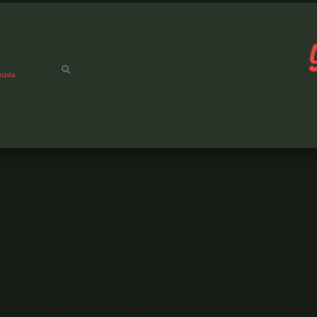
mızda
r. Bunu 1’den başlayarak da düşünebilirsiniz. 4’ün 0. kuvvetinin 1
n sonucu 4 çarpı 4’ün 16’ya, 4 çarpı 4’ün de 64’e eşit olmasıdır. 4