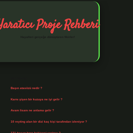
Yaratıcı Proje Rehberi
Hayalleri gerçeğe dönüştüren fikirler!
Sidebar
ilbet mobil giriş
ilbet 
Son Yazılar
Başın atasözü nedir ?
Ağustos 6, 2026
Karnı şişen bir kuzuya ne iyi gelir ?
Ağustos 5, 2026
Avam lisanı ne anlama gelir ?
Ağustos 4, 2026
10 reyting alan bir dizi kaç kişi tarafından izleniyor ?
Ağustos 3, 2026
131 hesap borç bakiyesi verirse ?