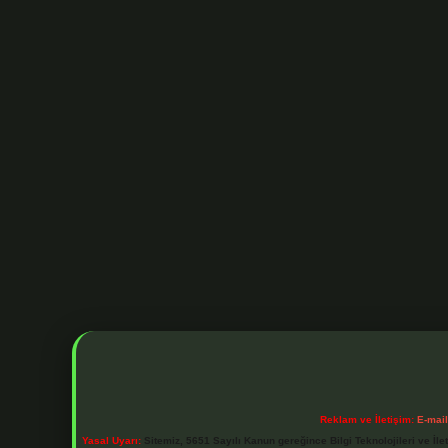
Reklam ve İletişim:
E-mai
Yasal Uyarı:
Sitemiz, 5651 Sayılı Kanun gereğince Bilgi Teknolojileri ve İl