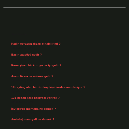
Sidebar
Son Yazılar
Kadın çorapsız dışarı çıkabilir mi ?
Ağustos 7, 2026
Başın atasözü nedir ?
Ağustos 6, 2026
Karnı şişen bir kuzuya ne iyi gelir ?
Ağustos 5, 2026
Avam lisanı ne anlama gelir ?
Ağustos 4, 2026
10 reyting alan bir dizi kaç kişi tarafından izleniyor ?
Ağustos 3, 2026
131 hesap borç bakiyesi verirse ?
Ağustos 3, 2026
İsviçre’de merhaba ne demek ?
Temmuz 30, 2026
Ambalaj materyali ne demek ?
Temmuz 29, 2026