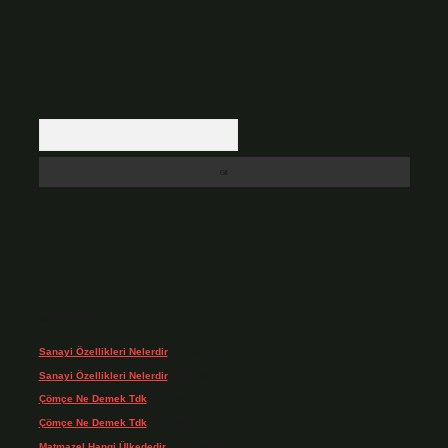
Arama
Son yorumlar
Sanayi Özellikleri Nelerdir
için
admin
Sanayi Özellikleri Nelerdir
için
Ağa
Çömçe Ne Demek Tdk
için
admin
Çömçe Ne Demek Tdk
için
Filiz
Matmazel Hangi Ülkededir
için
admin