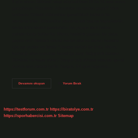
5 gün sürer. Döküntü ateşi düşürdükten 12 ila 24 saat sonra
gerçekleşir. Vücuttaki döküntüler ne zaman geçer? Akut
Urtikaria: Ciltteki döküntüler genellikle 6 haftalık bir
zamanla biter. Döküntüler zamanla tek başına kaybolabilir,
ancak tıbbi tedavi gerekebilir. En yaygın akut ürtiker
yetişkinlerde kullanılır. Altıncı hastalık geçiren bir daha
geçirir mi? Hastalık virüse neden olur ve altıncı hastalık
için aşı yoktur ve faktör “Herpes virüsü tip 6’dır. Altıncı
hastalığı olan çocuklar hastalığa karşı bağışıklık kazanır.
Döküntü ne kadar sürer? Yangın çok yüksek olsa da, genel
durum son derece iyidir. Yangın, 3-4 gün boyunca…
6
Devamını okuyun
Yorum Bırak
Hastalık
Döküntüsü
Ne
Zaman
Geçer
https://testforum.com.tr
https://biratolye.com.tr
https://sporhabercisi.com.tr
Sitemap