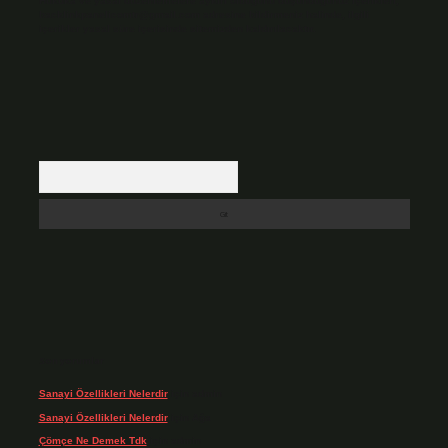
Hukuka ve yasal düzenlemelere aykırı olduğunu düşündüğünüz içerikleri,
backlinkpanelicomtr@gmail.com
adresine bildirmeniz halinde, ilgili
içerikler yasal süre içerisinde sitemizden kaldırılacaktır.
Arama
Son yorumlar
Sanayi Özellikleri Nelerdir
için
admin
Sanayi Özellikleri Nelerdir
için
Ağa
Çömçe Ne Demek Tdk
için
admin