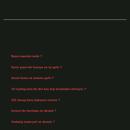
Sidebar
Son Yazılar
Başın atasözü nedir ?
Ağustos 6, 2026
Karnı şişen bir kuzuya ne iyi gelir ?
Ağustos 5, 2026
Avam lisanı ne anlama gelir ?
Ağustos 4, 2026
10 reyting alan bir dizi kaç kişi tarafından izleniyor ?
Ağustos 3, 2026
131 hesap borç bakiyesi verirse ?
Ağustos 3, 2026
İsviçre’de merhaba ne demek ?
Temmuz 30, 2026
Ambalaj materyali ne demek ?
Temmuz 29, 2026