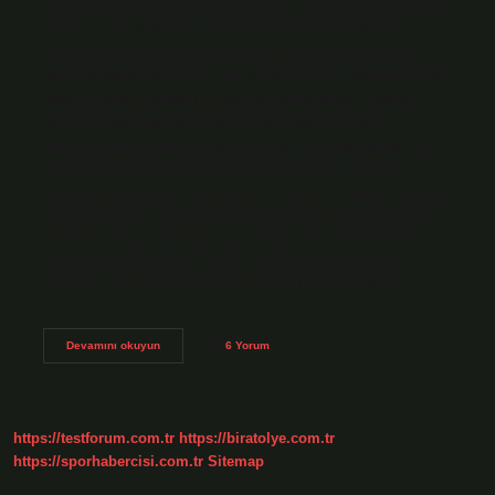
neden analizinin en basit yöntemidir. Sorunun altında yatan
neden-sonuç ilişkilerini belirlemek için kullanılan bir
sorgulama yöntemidir. Araştırmacı, anlamlı sonuçlara
varılana kadar “neden?” diye sorar. Soruyu sormaya devam
eder. 5 Neden Yöntemi? Tekniğin temel amacı, ‘neden’
sorusunu sormak, bir kusurun veya sorunun temel
nedenini belirlemek için soruyu beş kez tekrarlamak, her
seferinde mevcut ‘neden’ sorusunun önceki ‘neden’
sorusuna cevaba yol açmasıdır. Yöntem, bu şekilde sorulan
beşinci ‘neden’ sorusuna verilen cevabın, sorunun temel
nedenini ortaya çıkarması gerektiğini ileri sürmektedir.
Tekniğin temel amacı, ‘neden’ sorusunu sormak, bir
kusurun veya sorunun temel nedenini belirlemek için…
Sakichi
Devamını okuyun
6 Yorum
Toyoda
5
Neden
https://testforum.com.tr
https://biratolye.com.tr
https://sporhabercisi.com.tr
Sitemap