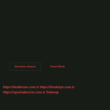
5 gün sürer. Döküntü ateşi düşürdükten 12 ila 24 saat sonra
gerçekleşir. Vücuttaki döküntüler ne zaman geçer? Akut
Urtikaria: Ciltteki döküntüler genellikle 6 haftalık bir
zamanla biter. Döküntüler zamanla tek başına kaybolabilir,
ancak tıbbi tedavi gerekebilir. En yaygın akut ürtiker
yetişkinlerde kullanılır. Altıncı hastalık geçiren bir daha
geçirir mi? Hastalık virüse neden olur ve altıncı hastalık
için aşı yoktur ve faktör “Herpes virüsü tip 6’dır. Altıncı
hastalığı olan çocuklar hastalığa karşı bağışıklık kazanır.
Döküntü ne kadar sürer? Yangın çok yüksek olsa da, genel
durum son derece iyidir. Yangın, 3-4 gün boyunca…
6
Devamını okuyun
Yorum Bırak
Hastalık
Döküntüsü
Ne
Zaman
Geçer
https://testforum.com.tr
https://biratolye.com.tr
https://sporhabercisi.com.tr
Sitemap