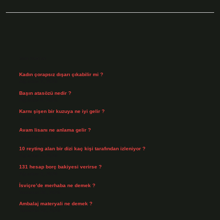
Sidebar
Son Yazılar
Kadın çorapsız dışarı çıkabilir mi ?
Ağustos 7, 2026
Başın atasözü nedir ?
Ağustos 6, 2026
Karnı şişen bir kuzuya ne iyi gelir ?
Ağustos 5, 2026
Avam lisanı ne anlama gelir ?
Ağustos 4, 2026
10 reyting alan bir dizi kaç kişi tarafından izleniyor ?
Ağustos 3, 2026
131 hesap borç bakiyesi verirse ?
Ağustos 3, 2026
İsviçre’de merhaba ne demek ?
Temmuz 30, 2026
Ambalaj materyali ne demek ?
Temmuz 29, 2026