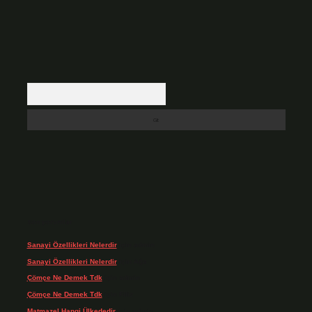
Arama
Son yorumlar
Sanayi Özellikleri Nelerdir
için
admin
Sanayi Özellikleri Nelerdir
için
Ağa
Çömçe Ne Demek Tdk
için
admin
Çömçe Ne Demek Tdk
için
Filiz
Matmazel Hangi Ülkededir
için
admin