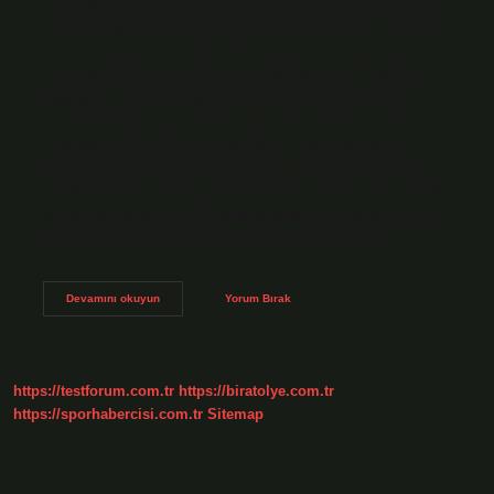
istatistiklerine göre 2023 yılında 958 bin 408 bebek dünyaya
geldi. En çok doğumun olduğu ay ise 90. ay oldu. En çok
insan hangi günde doğdu? Dünyadaki insanların çoğunun
hangi tarihte doğduğunu hiç merak ettiniz mi? “World of
Statistics” adlı kuruluş, dünyadaki en yaygın doğum
günleriyle ilgili ilginç veriler yayınladı. Verilerine göre,
insanların çoğu 9 Eylül’de doğarken, ikinci en yaygın
doğum günü aynı ayın 19 Eylül’üdür. Hangi ayda doğum
tehlikeli? Hangi aylarda erken doğum risklidir? 20. haftadan
sonra gerçekleşen ve 37. haftaya kadar gerçekleşebilen tüm
doğumlar erken doğum olarak kabul edilir. Gebelik…
En
Devamını okuyun
Yorum Bırak
Çok
Hangi
Ayda
Insan
Doğdu
https://testforum.com.tr
https://biratolye.com.tr
https://sporhabercisi.com.tr
Sitemap