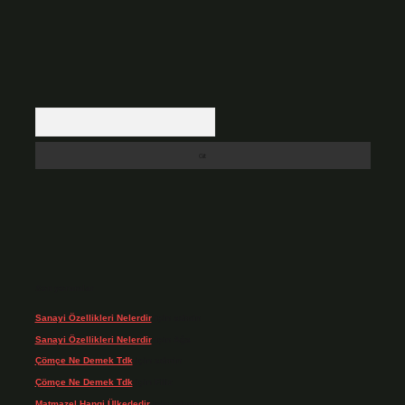
Arama
Son yorumlar
Sanayi Özellikleri Nelerdir
için
admin
Sanayi Özellikleri Nelerdir
için
Ağa
Çömçe Ne Demek Tdk
için
admin
Çömçe Ne Demek Tdk
için
Filiz
Matmazel Hangi Ülkededir
için
admin