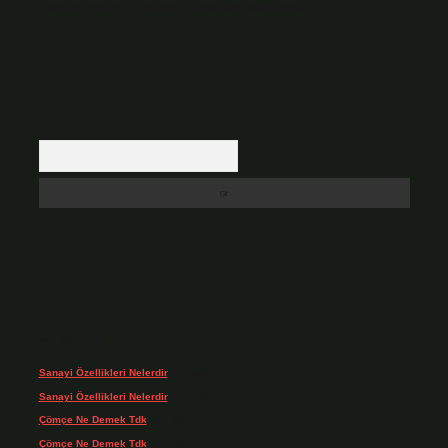
içerikler yasal süre içerisinde sitemizden kaldırılacaktır.
Arama
Son yorumlar
Sanayi Özellikleri Nelerdir
için
admin
Sanayi Özellikleri Nelerdir
için
Ağa
Çömçe Ne Demek Tdk
için
admin
Çömçe Ne Demek Tdk
için
Filiz