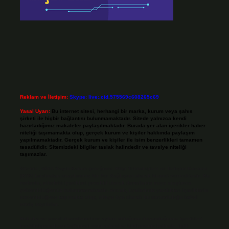
Reklam ve İletişim:
Skype: live:.cid.575569c608265c69
Yasal Uyarı:
Bu internet sitesi, herhangi bir marka, kurum veya şahıs
şirketi ile hiçbir bağlantısı bulunmamaktadır. Sitede yalnızca kendi
hazırladığımız makaleler paylaşılmaktadır. Burada yer alan içerikler haber
niteliği taşımamakta olup, gerçek kurum ve kişiler hakkında paylaşım
yapılmamaktadır. Gerçek kurum ve kişiler ile isim benzerlikleri tamamen
tesadüfidir. Sitemizdeki bilgiler taslak halindedir ve tavsiye niteliği
taşımazlar.
Sitemiz, 5651 Sayılı Kanun gereğince Bilgi Teknolojileri ve İletişim Kurumu
(BTK) tarafından onaylanmış bir Yer Sağlayıcı olarak hizmet vermektedir. Bu
nedenle, sitedeki içerikleri proaktif olarak denetleme veya araştırma
yükümlülüğümüz bulunmamaktadır. Ancak, üyelerimiz yazdıkları içeriklerin
sorumluluğunu taşımakta olup, siteye üye olarak bu sorumluluğu kabul
etmiş sayılırlar.
Hukuka ve yasal düzenlemelere aykırı olduğunu düşündüğünüz içerikleri,
backlinkpanelicomtr@gmail.com
adresine bildirmeniz halinde, ilgili