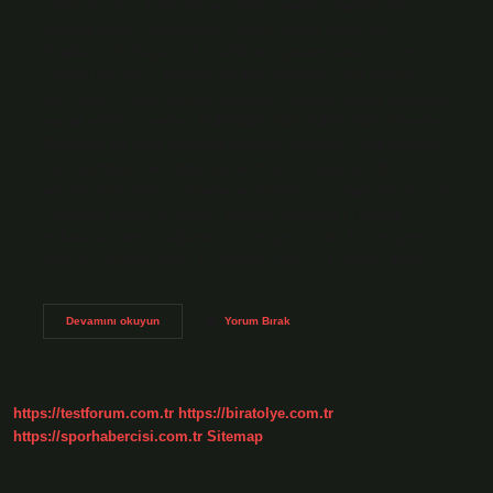
civarında olan Türk nüfusu, etnik yayılma alanlarında
doğuya doğru “Mongoloid” (sarı), batıya doğru ise
“Kafkasoid” (beyaz) ırk özellikleri göstermektedir. Tüm
Türkler kaç kişi? Toplam: 54.365. Dünyada Türk nüfusu
kaç? İşte Türkiye dışında yaşayan Türklerin sayısı hakkında
merak ettiğiniz şeyler: DÜNYADA KAÇ TÜRK VAR? Dışişleri
Bakanlığı’na göre dünyada yaklaşık 5 milyon Türk yaşıyor.
Yani yurtdışındaki vatandaşlarımızı da sayarsak 2021
yılında Türk nüfusu neredeyse 90 milyona ulaştı. Türkiye’de
Türklerin sayısı ne kadar? Ülkeler Hakkında | Türkiye
nüfusunun etnik dağılımı: 63,2 milyon Türk, 11,7 milyon
Kürt, 3,2 milyon Arap, 2,5 milyon Zaza, 2,1 milyon Azeri.…
Toplam
Devamını okuyun
Yorum Bırak
Kaç
Tane
Türk
Var
https://testforum.com.tr
https://biratolye.com.tr
https://sporhabercisi.com.tr
Sitemap