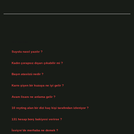
Sidebar
Son Yazılar
Suyolu nasıl yazılır ?
Ağustos 8, 2026
Kadın çorapsız dışarı çıkabilir mi ?
Ağustos 7, 2026
Başın atasözü nedir ?
Ağustos 6, 2026
Karnı şişen bir kuzuya ne iyi gelir ?
Ağustos 5, 2026
Avam lisanı ne anlama gelir ?
Ağustos 4, 2026
10 reyting alan bir dizi kaç kişi tarafından izleniyor ?
Ağustos 3, 2026
131 hesap borç bakiyesi verirse ?
Ağustos 3, 2026
İsviçre’de merhaba ne demek ?