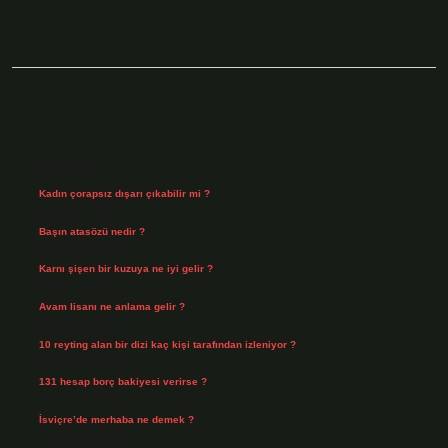
Sidebar
Son Yazılar
Kadın çorapsız dışarı çıkabilir mi ?
Ağustos 7, 2026
Başın atasözü nedir ?
Ağustos 6, 2026
Karnı şişen bir kuzuya ne iyi gelir ?
Ağustos 5, 2026
Avam lisanı ne anlama gelir ?
Ağustos 4, 2026
10 reyting alan bir dizi kaç kişi tarafından izleniyor ?
Ağustos 3, 2026
131 hesap borç bakiyesi verirse ?
Ağustos 3, 2026
İsviçre’de merhaba ne demek ?
Temmuz 30, 2026