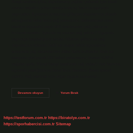
Araştırmalara göre, depolanmış yağları yakmak için ideal
zaman sabahın erken saatlerinde aç karnına egzersiz
yapmaktır. Egzersiz sırasında glikojen depolarınız düşük
olduğunda daha fazla yağ yakarsınız. Kahvaltıdan önce
kardiyo egzersizi veya HiIT antrenmanı yağ yakımını
hızlandıracaktır. Sporda ne zaman yağ yakılır? Egzersiz
yapmaya başladığınız andan itibaren glikoz ve yağ
depolarınız tükenir. Hafif ve düşük etkili egzersizler
sırasında yağ rezervleriniz daha fazla kullanılır. Hızlı ve
tempolu yürüyerek 100 kalori yakarsanız, bunun %20’si
yağdan gelir. Vücut hangi saatlerde yağ yakar? Tok karnına
egzersiz yaptığınızda daha fazla dekstroz (basit şeker)
yakılır. Yağ yakmak için diğer uygun zamanlar…
Yağ
Devamını okuyun
Yorum Bırak
Yakımı
Için
Spor
Ne
Zaman
https://testforum.com.tr
https://biratolye.com.tr
Yapılmalı
https://sporhabercisi.com.tr
Sitemap