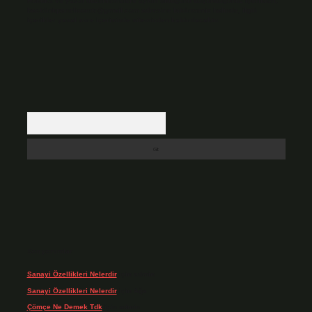
Hukuka ve yasal düzenlemelere aykırı olduğunu düşündüğünüz içerikleri,
backlinkpanelicomtr@gmail.com
adresine bildirmeniz halinde, ilgili
içerikler yasal süre içerisinde sitemizden kaldırılacaktır.
Arama
Son yorumlar
Sanayi Özellikleri Nelerdir
için
admin
Sanayi Özellikleri Nelerdir
için
Ağa
Çömçe Ne Demek Tdk
için
admin