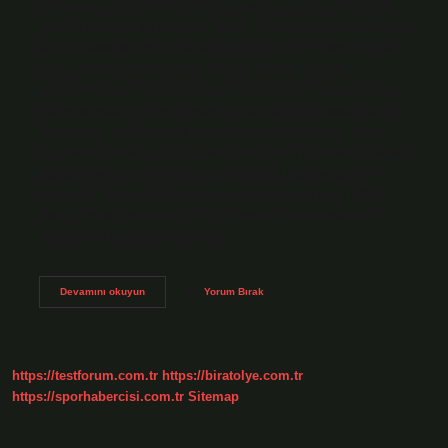
aktivasyonu için 30 günlük prim şartı ve geriye dönük 90
günlük çalışma şartı yoktur. Rapor ödemeleri, rapor SSI’ya
sunulduktan sonra en fazla 15 gün içinde PTT aracılığıyla
çalışanın hesabına yatırılır. Ancak, ödeme hesaba
yatırıldıktan sonra belirli bir süre içinde alınması gerekir.
İstirahat raporunda adli vaka ne demek? Adli rapor nedir?
Bunlar, her türlü davada adli makamlara rehberlik eden
raporlardır. Adli rapor, öncelikle muayene ve tedaviyi yapan
doktor tarafından düzenlenmelidir. Adli tıp, esasen bir
uzmanlık hizmetidir. Rapor parası ne zaman yatar 2024?
Rapor ücreti, işverenin SGK’ya raporu bildirmesinden
itibaren en geç 15 gün içinde…
Adli
Devamını okuyun
Yorum Bırak
Vaka
Rapor
Parası
Ne
Zaman
https://testforum.com.tr
https://biratolye.com.tr
Yatar
https://sporhabercisi.com.tr
Sitemap