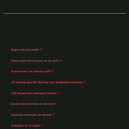
Sidebar
Son Yazılar
Başın atasözü nedir ?
Ağustos 6, 2026
Karnı şişen bir kuzuya ne iyi gelir ?
Ağustos 5, 2026
Avam lisanı ne anlama gelir ?
Ağustos 4, 2026
10 reyting alan bir dizi kaç kişi tarafından izleniyor ?
Ağustos 3, 2026
131 hesap borç bakiyesi verirse ?
Ağustos 3, 2026
İsviçre’de merhaba ne demek ?
Temmuz 30, 2026
Ambalaj materyali ne demek ?
Temmuz 29, 2026
Subaylar ne iş yapar ?