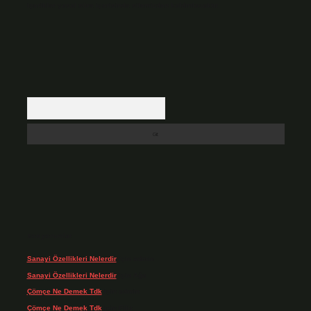
içerikler yasal süre içerisinde sitemizden kaldırılacaktır.
Arama
Son yorumlar
Sanayi Özellikleri Nelerdir
için
admin
Sanayi Özellikleri Nelerdir
için
Ağa
Çömçe Ne Demek Tdk
için
admin
Çömçe Ne Demek Tdk
için
Filiz