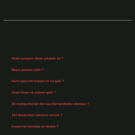
Sidebar
Son Yazılar
Kadın çorapsız dışarı çıkabilir mi ?
Ağustos 7, 2026
Başın atasözü nedir ?
Ağustos 6, 2026
Karnı şişen bir kuzuya ne iyi gelir ?
Ağustos 5, 2026
Avam lisanı ne anlama gelir ?
Ağustos 4, 2026
10 reyting alan bir dizi kaç kişi tarafından izleniyor ?
Ağustos 3, 2026
131 hesap borç bakiyesi verirse ?
Ağustos 3, 2026
İsviçre’de merhaba ne demek ?
Temmuz 30, 2026