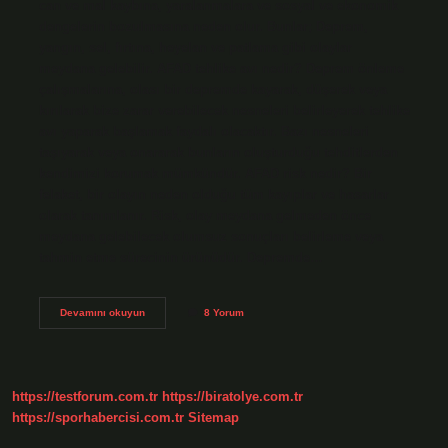
can ve mal kaybına, yaralanmalara ve sosyal ve ekonomik
dengelerin bozulmasına neden olur. Bunlar; Deprem,
yangın, sel, fırtına, heyelan ve patlama gibi olaylar
meydana gelebilir. AFAD tehlike avı nedir? Deprem önleme
çalışmalarına, olası bir depremde kayarak, düşerek veya
kırılarak bize zarar verebilecek nesneleri belirleyerek tehlike
avı yaparak başlamak faydalı olacaktır. Bazı nesneleri
taşıyarak veya onararak bunların oluşturduğu tehditlerden
kendimizi korumak mümkündür. AFAD risk nedir? Bir
felaket, bir olayın neden olduğu tüm kayıplar ve hasarlar
olarak tanımlanır. Risk, olay meydana gelmeden önce
meydana gelebilecek olumsuz sonuçları belirleme veya
tahmin etme sürecinin ürünüdür. Depremde…
Afad
Devamını okuyun
8 Yorum
A
Göre
Tehlike
Nedir
https://testforum.com.tr
https://biratolye.com.tr
https://sporhabercisi.com.tr
Sitemap