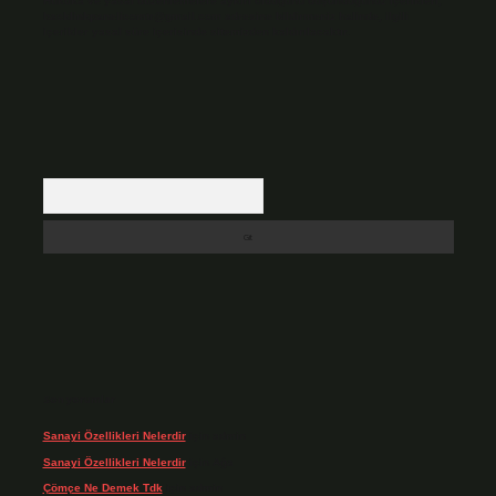
Hukuka ve yasal düzenlemelere aykırı olduğunu düşündüğünüz içerikleri,
backlinkpanelicomtr@gmail.com
adresine bildirmeniz halinde, ilgili
içerikler yasal süre içerisinde sitemizden kaldırılacaktır.
Arama
Son yorumlar
Sanayi Özellikleri Nelerdir
için
admin
Sanayi Özellikleri Nelerdir
için
Ağa
Çömçe Ne Demek Tdk
için
admin