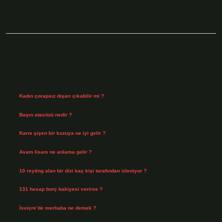
Sidebar
Son Yazılar
Kadın çorapsız dışarı çıkabilir mi ?
Ağustos 7, 2026
Başın atasözü nedir ?
Ağustos 6, 2026
Karnı şişen bir kuzuya ne iyi gelir ?
Ağustos 5, 2026
Avam lisanı ne anlama gelir ?
Ağustos 4, 2026
10 reyting alan bir dizi kaç kişi tarafından izleniyor ?
Ağustos 3, 2026
131 hesap borç bakiyesi verirse ?
Ağustos 3, 2026
İsviçre’de merhaba ne demek ?
Temmuz 30, 2026