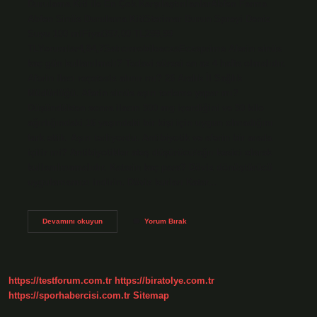
Durulama Kiti ile En Çok KarşılaştırılanlarAbfen Farma
Abfen Sinüs Durulama KitiSterimar Burun Spreyi Deniz
Suyu 100 mlFiyat397,00 TL299,99
TLYorumlar4,84,7SatıcımobileeczaEczaprime Aferin sinüs
kaç gün kullanılmalı? Tedavi süresi en az 4 hafta olmalıdır.
Aferin ilacı reçetesiz alınır mı? 26 Aralık İl Sağlık
Müdürlüğü. Aferin sinüs aşırı terleme yapar mı?
Düşündükten sonra ilacın 500 mg içerdiğini ve 50 kilo
ağırlığındaki 16 yaşındaki bir kişi için uygun olmadığını
fark ettik. Aşırı terliyordu. Antibiyotik ve aferin bir arada
içilir mi? Antibiyotikler ateş düşürücü/ağrı kesici olarak
kullanılmamalıdır. Katarin kaç para? Döviz dönüştürücü
uygulamamızı indirin. Döviz kurları Katar…
A
Devamını okuyun
Yorum Bırak
Ferin
Sinüs
Fiyatı
Ne
Kadar
https://testforum.com.tr
https://biratolye.com.tr
https://sporhabercisi.com.tr
Sitemap