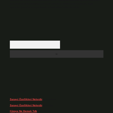
Hukuka ve yasal düzenlemelere aykırı olduğunu düşündüğünüz içerikleri,
backlinkpanelicomtr@gmail.com
adresine bildirmeniz halinde, ilgili
içerikler yasal süre içerisinde sitemizden kaldırılacaktır.
Arama
Son yorumlar
Sanayi Özellikleri Nelerdir
için
admin
Sanayi Özellikleri Nelerdir
için
Ağa
Çömçe Ne Demek Tdk
için
admin