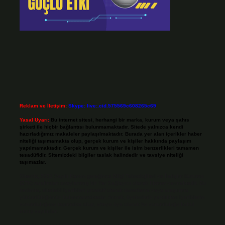
Reklam ve İletişim:
Skype: live:.cid.575569c608265c69
Yasal Uyarı:
Bu internet sitesi, herhangi bir marka, kurum veya şahıs
şirketi ile hiçbir bağlantısı bulunmamaktadır. Sitede yalnızca kendi
hazırladığımız makaleler paylaşılmaktadır. Burada yer alan içerikler haber
niteliği taşımamakta olup, gerçek kurum ve kişiler hakkında paylaşım
yapılmamaktadır. Gerçek kurum ve kişiler ile isim benzerlikleri tamamen
tesadüfidir. Sitemizdeki bilgiler taslak halindedir ve tavsiye niteliği
taşımazlar.
Sitemiz, 5651 Sayılı Kanun gereğince Bilgi Teknolojileri ve İletişim Kurumu
(BTK) tarafından onaylanmış bir Yer Sağlayıcı olarak hizmet vermektedir. Bu
nedenle, sitedeki içerikleri proaktif olarak denetleme veya araştırma
yükümlülüğümüz bulunmamaktadır. Ancak, üyelerimiz yazdıkları içeriklerin
sorumluluğunu taşımakta olup, siteye üye olarak bu sorumluluğu kabul
etmiş sayılırlar.