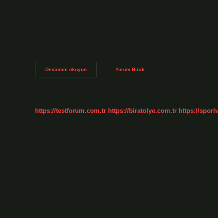
muayenesinde dil çubuğunu kullanırlar. Dil çubuğu nasıl aç
tıklayın. Saat, Dil ve Bölge altında Giriş yöntemlerini değiştir
altında Kullanılabilir olduğunda masaüstü dil çubuğunu kulla
Doktorların ağıza soktuğu çubuğun adı nedir? Dil çubuğu, b
kullandıkları tek kullanımlık…
Dil
Devamını okuyun
Yorum Bırak
Çubuğu
Ne
Demek
https://testforum.com.tr
https://biratolye.com.tr
https://sporh