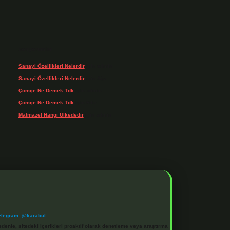
Son yorumlar
Sanayi Özellikleri Nelerdir
için
admin
Sanayi Özellikleri Nelerdir
için
Ağa
Çömçe Ne Demek Tdk
için
admin
Çömçe Ne Demek Tdk
için
Filiz
Matmazel Hangi Ülkededir
için
admin
elegram: @karabul
denle, sitedeki içerikleri proaktif olarak denetleme veya araştırma