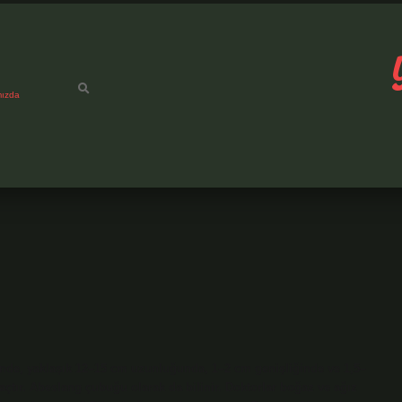
mızda
linde, yaklaşık 12–15 cm uzunluğunda, 1–2 cm genişliğinde ve 1,5–
açtır. Abeslang çubuğu olarak da bilinir. Doktorlar boğaz ve ağız