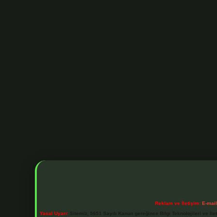
Reklam ve İletişim:
E-mai
Yasal Uyarı:
Sitemiz, 5651 Sayılı Kanun gereğince Bilgi Teknolojileri ve İl