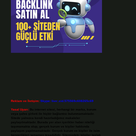
Reklam ve İletişim:
Skype: live:.cid.575569c608265c69
Yasal Uyarı:
Bu internet sitesi, herhangi bir marka, kurum
veya şahıs şirketi ile hiçbir bağlantısı bulunmamaktadır.
Sitede yalnızca kendi hazırladığımız makaleler
paylaşılmaktadır. Burada yer alan içerikler haber niteliği
taşımamakta olup, gerçek kurum ve kişiler hakkında
paylaşım yapılmamaktadır. Gerçek kurum ve kişiler ile isim
benzerlikleri tamamen tesadüfidir. Sitemizdeki bilgiler taslak