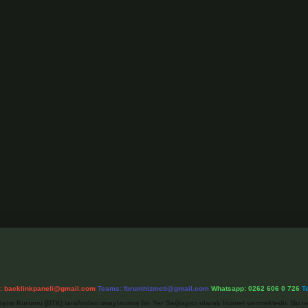
l:
backlinkpaneli@gmail.com
Teams:
forumhizmeti@gmail.com
Whatsapp: 0262 606 0 726
T
etişim Kurumu (BTK) tarafından onaylanmış bir Yer Sağlayıcı olarak hizmet vermektedir. Bu ne