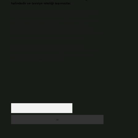
halindedir ve tavsiye niteliği taşımazlar.
Sitemiz, 5651 Sayılı Kanun gereğince Bilgi Teknolojileri ve
İletişim Kurumu (BTK) tarafından onaylanmış bir Yer
Sağlayıcı olarak hizmet vermektedir. Bu nedenle, sitedeki
içerikleri proaktif olarak denetleme veya araştırma
yükümlülüğümüz bulunmamaktadır. Ancak, üyelerimiz
yazdıkları içeriklerin sorumluluğunu taşımakta olup, siteye
üye olarak bu sorumluluğu kabul etmiş sayılırlar.
Hukuka ve yasal düzenlemelere aykırı olduğunu
düşündüğünüz içerikleri,
backlinkpanelicomtr@gmail.com
adresine bildirmeniz halinde, ilgili içerikler yasal süre
içerisinde sitemizden kaldırılacaktır.
Arama