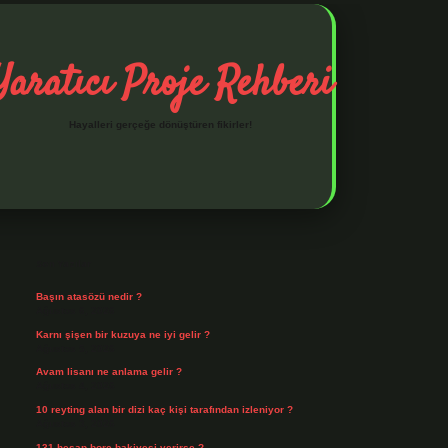
Yaratıcı Proje Rehberi
Hayalleri gerçeğe dönüştüren fikirler!
Sidebar
ilbet mobil giriş
ilbet giriş
piabella giriş adresi
https://www.b
Son Yazılar
Başın atasözü nedir ?
Ağustos 6, 2026
Karnı şişen bir kuzuya ne iyi gelir ?
Ağustos 5, 2026
Avam lisanı ne anlama gelir ?
Ağustos 4, 2026
10 reyting alan bir dizi kaç kişi tarafından izleniyor ?
Ağustos 3, 2026
131 hesap borç bakiyesi verirse ?