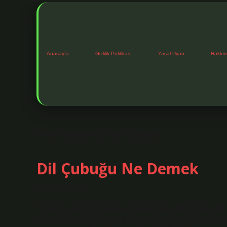
Anasayfa
Gizlilik Politikası
Yasal Uyarı
Hakkı
Etiket:
Ağızdaki küçük dil ne işe yarar
Dil Çubuğu Ne Demek
Tarih: Eylül 23, 2024
Dil çubuk nedir? Dil çubuğu; Yuvarlak uçlu, dikdörtgen şek
2,2 mm kalınlığında, ince bir spatulaya benzeyen basit bir ar