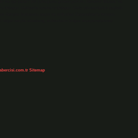
ılır ne işe yarar? Dil çubuğunu göremiyorum. Denetim Masası’na
’e tıklayın. Gelişmiş ayarlar’a tıklayın. Giriş yöntemlerini değiştir
n iletişim kutusunu seçin ve ardından Seçenekler’e tıklayın.
ir diğer adıyla abeslang, doktorların boğaz muayenelerinde
abercisi.com.tr
Sitemap