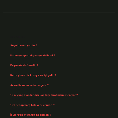
Sidebar
Son Yazılar
Suyolu nasıl yazılır ?
Ağustos 8, 2026
Kadın çorapsız dışarı çıkabilir mi ?
Ağustos 7, 2026
Başın atasözü nedir ?
Ağustos 6, 2026
Karnı şişen bir kuzuya ne iyi gelir ?
Ağustos 5, 2026
Avam lisanı ne anlama gelir ?
Ağustos 4, 2026
10 reyting alan bir dizi kaç kişi tarafından izleniyor ?
Ağustos 3, 2026
131 hesap borç bakiyesi verirse ?
Ağustos 3, 2026
İsviçre’de merhaba ne demek ?