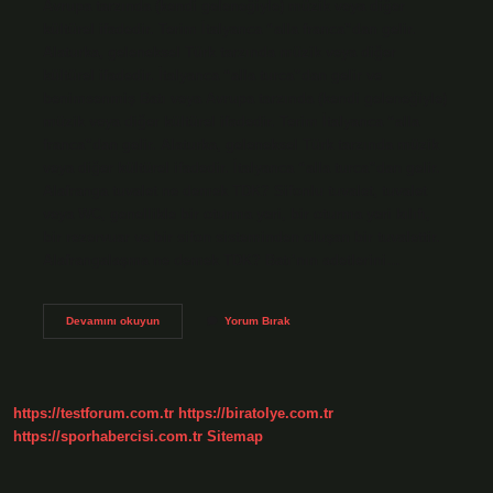
Avrupa tarzında (kendi geleneğiyle) müzik veya diğer
kültürel ifadedir. Terim İtalyanca “alla franca”dan gelir.
Alaturka, geleneksel Türk tarzında müzik veya diğer
kültürel ifadedir. İtalyanca “alla turca”dan gelir ve
benimsenmiş Batı veya Avrupa tarzında (kendi geleneğiyle)
müzik veya diğer kültürel ifadedir. Terim İtalyanca “alla
franca”dan gelir. Alaturka, geleneksel Türk tarzında müzik
veya diğer kültürel ifadedir. İtalyanca “alla turca”dan gelir.
Alafranga tuvalet ne demek TDK? Sifonlu tuvalet, tuvalet
veya WC, genellikle bir oturma yeri, bir oturma yeri kılıfı,
bir rezervuar ve bir sifon sisteminden oluşan bir tuvalettir.
Alafrangalaşma ne demek TDK? Batı’nın adetlerini…
Alafrangaya
Devamını okuyun
Yorum Bırak
Ne
Demek
https://testforum.com.tr
https://biratolye.com.tr
https://sporhabercisi.com.tr
Sitemap