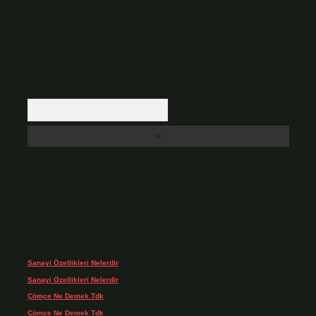
içerikler yasal süre içerisinde sitemizden kaldırılacaktır.
Arama
Son yorumlar
Sanayi Özellikleri Nelerdir
için
admin
Sanayi Özellikleri Nelerdir
için
Ağa
Çömçe Ne Demek Tdk
için
admin
Çömçe Ne Demek Tdk
için
Filiz