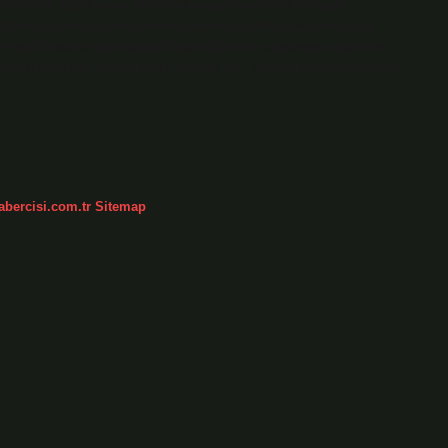
ilir. Bahçe doğal çevre mi yoksa yapay çevre mi? Doğada
yoruz. İnsan yapımı binalar, yollar, köprüler, barajlar, oyun
 ve tarihi eserler gibi doğada kendiliğinden oluşmayan çevreler
yun alanlarının zemini nasıl olmalı? Dr., güvenli bir çocuk oyun…
abercisi.com.tr
Sitemap