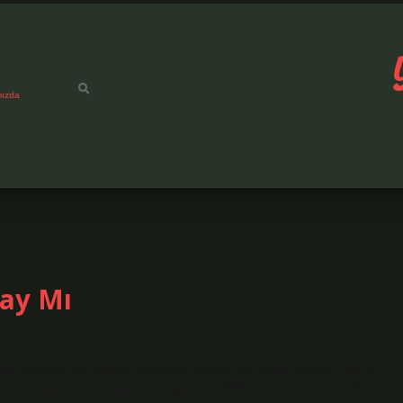
mızda
pay Mı
a, çocuk oyun alanları kesinlikle güvenli bir ortam değildir. Çeşitli
 oyun alanlarında elden ele taşınır. Özellikle artan hava sıcaklıkları,