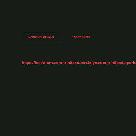
su ve gıda yoluyla bulaşan hastalıkların artmasına yol açab
kendiliğinden oluşmayan, insan yapımı çevreye yapay çevre di
alanları (parklar), bahçeler, akvaryumlar, hayvanat bahçeleri
yapay çevrelere örnektir. Çocuk parkı zemini nasıl olmalı? O
Çocuk
Devamını okuyun
Yorum Bırak
Parkı
Doğal
Mı
Yapay
Mı
https://testforum.com.tr
https://biratolye.com.tr
https://sporh