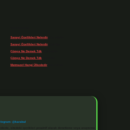
Son yorumlar
Sanayi Özellikleri Nelerdir
için
admin
Sanayi Özellikleri Nelerdir
için
Ağa
Çömçe Ne Demek Tdk
için
admin
Çömçe Ne Demek Tdk
için
Filiz
Matmazel Hangi Ülkededir
için
admin
elegram: @karabul
denle, sitedeki içerikleri proaktif olarak denetleme veya araştırma