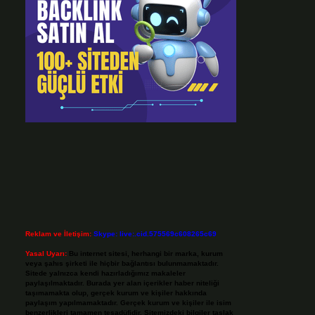
Reklam ve İletişim:
Skype: live:.cid.575569c608265c69
Yasal Uyarı:
Bu internet sitesi, herhangi bir marka, kurum
veya şahıs şirketi ile hiçbir bağlantısı bulunmamaktadır.
Sitede yalnızca kendi hazırladığımız makaleler
paylaşılmaktadır. Burada yer alan içerikler haber niteliği
taşımamakta olup, gerçek kurum ve kişiler hakkında
paylaşım yapılmamaktadır. Gerçek kurum ve kişiler ile isim
benzerlikleri tamamen tesadüfidir. Sitemizdeki bilgiler taslak