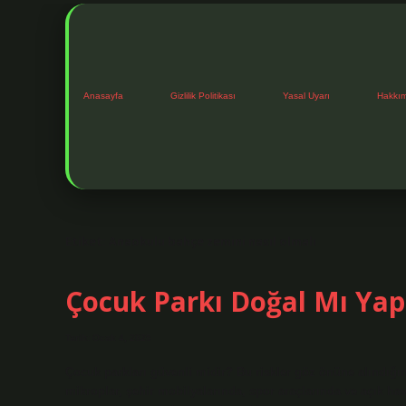
Anasayfa
Gizlilik Politikası
Yasal Uyarı
Hakkı
Etiket:
Anaokulu bahçe zemini nasıl olmalı
Çocuk Parkı Doğal Mı Ya
Tarih: Ocak 4, 2025
Çocuk parkları güvenli midir? Bu riskler göz önüne alındığınd
mikroplar, şehir mobilyalarında, spor araçlarında ve açık hava