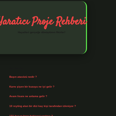
Yaratıcı Proje Rehberi
Hayalleri gerçeğe dönüştüren fikirler!
Sidebar
ilbet mobil giriş
ilbet giriş
piabella giriş adresi
https://www.be
Son Yazılar
Başın atasözü nedir ?
Ağustos 6, 2026
Karnı şişen bir kuzuya ne iyi gelir ?
Ağustos 5, 2026
Avam lisanı ne anlama gelir ?
Ağustos 4, 2026
10 reyting alan bir dizi kaç kişi tarafından izleniyor ?
Ağustos 3, 2026
131 hesap borç bakiyesi verirse ?