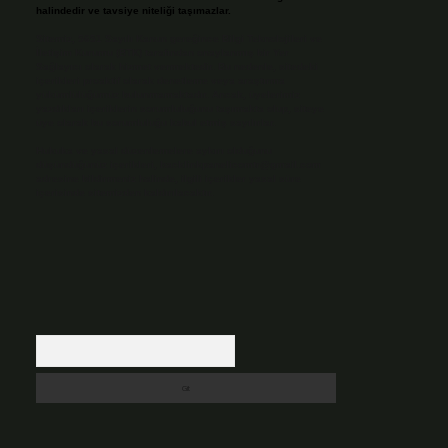
halindedir ve tavsiye niteliği taşımazlar.
Sitemiz, 5651 Sayılı Kanun gereğince Bilgi Teknolojileri ve
İletişim Kurumu (BTK) tarafından onaylanmış bir Yer
Sağlayıcı olarak hizmet vermektedir. Bu nedenle, sitedeki
içerikleri proaktif olarak denetleme veya araştırma
yükümlülüğümüz bulunmamaktadır. Ancak, üyelerimiz
yazdıkları içeriklerin sorumluluğunu taşımakta olup, siteye
üye olarak bu sorumluluğu kabul etmiş sayılırlar.
Hukuka ve yasal düzenlemelere aykırı olduğunu
düşündüğünüz içerikleri,
backlinkpanelicomtr@gmail.com
adresine bildirmeniz halinde, ilgili içerikler yasal süre
içerisinde sitemizden kaldırılacaktır.
Arama