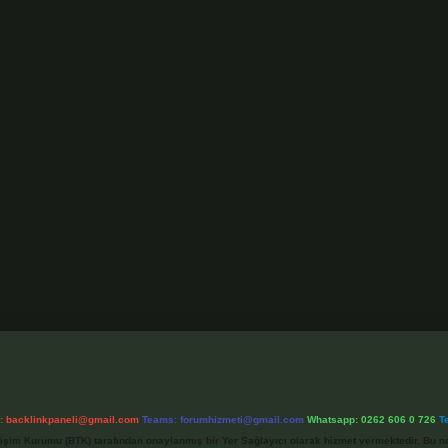
l:
backlinkpaneli@gmail.com
Teams:
forumhizmeti@gmail.com
Whatsapp: 0262 606 0 726
T
etişim Kurumu (BTK) tarafından onaylanmış bir Yer Sağlayıcı olarak hizmet vermektedir. Bu ne