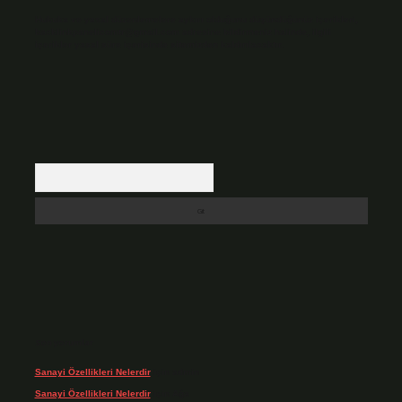
Hukuka ve yasal düzenlemelere aykırı olduğunu düşündüğünüz içerikleri,
backlinkpanelicomtr@gmail.com
adresine bildirmeniz halinde, ilgili
içerikler yasal süre içerisinde sitemizden kaldırılacaktır.
Arama
Son yorumlar
Sanayi Özellikleri Nelerdir
için
admin
Sanayi Özellikleri Nelerdir
için
Ağa