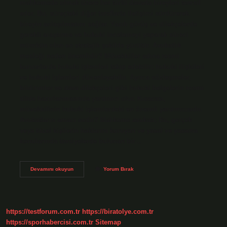
mahkemede olmak üzere her türlü davada bireyleri temsil
eder. Bu, süreçteki diğer taraflarla iletişimi sürdürerek
bireyin anlaşılmasını sağlar. Yazılı görüş ve dilekçelerde
gerekli araştırma ve hukuki incelemeyi yaparak süreci
mümkün olan en stratejik şekilde yürütür. Avukatlık
mesleği neden önemlidir? Müvekkiller adına resmi
kurumlarda hukuki işlemleri takip edebilir; hukuki ilişkileri
ve hukuki işlemleri düzenleyebilir. Ayrıca sözleşmeler,
bildirimler ve dava dilekçeleri gibi hukuki belgelerin resmi
dilde hazırlanmasında yardımcı olur. Kısacası,
müvekkilinin hukuki işlemlerdeki en önemli yardımcısıdır.
Avukatların amacı nedir? Mahkeme avukatı; Bu, gerçek
veya tüzel kişilerin haklarını koruyan ve yasal ve yasama
konularında tavsiyelerde bulunan bir…
Avukatın
Devamını okuyun
Yorum Bırak
Önemi
Nedir
https://testforum.com.tr
https://biratolye.com.tr
https://sporhabercisi.com.tr
Sitemap