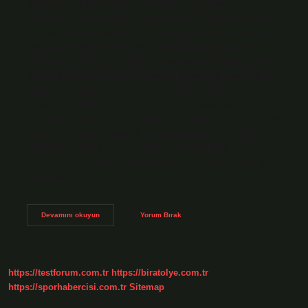
sularında, özellikle Ege ve Akdeniz’de yaşayan yılan
balıkları burayı terk edip, genellikle kışın Sargasso Denizi
Körfezi’ne doğru yönelirler. Onların gelişi yılın herhangi bir
zamanında fark edilir. Türkiye’de yılan balığı yenir mi?
Türkiye’de 2020 yılında çıkarılan yönetmeliğe göre 1 Ekim –
31 Aralık tarihleri ​​arasında yılan balığı avcılığı yasak. Yılan
balığı hangi gölde yetişir? Yılan balığının Meksika’dan
Türkiye’ye 7.000 kilometrelik yolculuğu. Meksika’nın
Sargasso Körfezi’nde üredikten sonra yılan balıkları hayatta
kalmak için larva olarak okyanusu geçerler ve üç yıllık
7.000 kilometrelik bir yolculuğun ardından Bafa Gölü’ne
ulaşırlar ve yeniden doğdukları bölgeye dönüş yolculuğuna
başlarlar.…
Türkiyede
Devamını okuyun
Yorum Bırak
Yılan
Balığı
Var
Mı
https://testforum.com.tr
https://biratolye.com.tr
https://sporhabercisi.com.tr
Sitemap