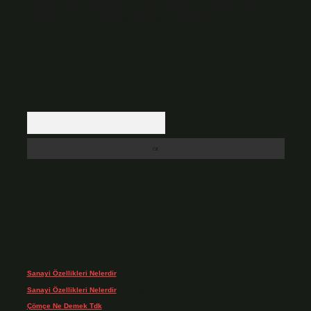
Hukuka ve yasal düzenlemelere aykırı olduğunu düşündüğünüz içerikleri,
backlinkpanelicomtr@gmail.com
adresine bildirmeniz halinde, ilgili
içerikler yasal süre içerisinde sitemizden kaldırılacaktır.
Arama
Son yorumlar
Sanayi Özellikleri Nelerdir
için
admin
Sanayi Özellikleri Nelerdir
için
Ağa
Çömçe Ne Demek Tdk
için
admin