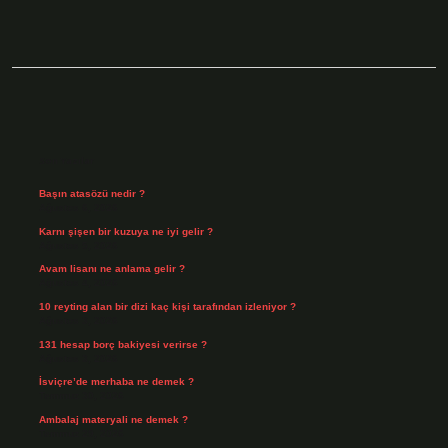
Sidebar
Son Yazılar
Başın atasözü nedir ?
Ağustos 6, 2026
Karnı şişen bir kuzuya ne iyi gelir ?
Ağustos 5, 2026
Avam lisanı ne anlama gelir ?
Ağustos 4, 2026
10 reyting alan bir dizi kaç kişi tarafından izleniyor ?
Ağustos 3, 2026
131 hesap borç bakiyesi verirse ?
Ağustos 3, 2026
İsviçre’de merhaba ne demek ?
Temmuz 30, 2026
Ambalaj materyali ne demek ?
Temmuz 29, 2026