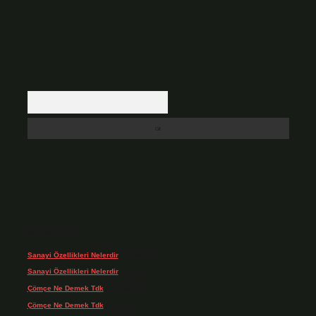
Arama
Son yorumlar
Sanayi Özellikleri Nelerdir
için
admin
Sanayi Özellikleri Nelerdir
için
Ağa
Çömçe Ne Demek Tdk
için
admin
Çömçe Ne Demek Tdk
için
Filiz