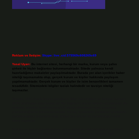
Reklam ve İletişim:
Skype: live:.cid.575569c608265c69
Yasal Uyarı:
Bu internet sitesi, herhangi bir marka, kurum veya şahıs
şirketi ile hiçbir bağlantısı bulunmamaktadır. Sitede yalnızca kendi
hazırladığımız makaleler paylaşılmaktadır. Burada yer alan içerikler haber
niteliği taşımamakta olup, gerçek kurum ve kişiler hakkında paylaşım
yapılmamaktadır. Gerçek kurum ve kişiler ile isim benzerlikleri tamamen
tesadüfidir. Sitemizdeki bilgiler taslak halindedir ve tavsiye niteliği
taşımazlar.
Sitemiz, 5651 Sayılı Kanun gereğince Bilgi Teknolojileri ve İletişim Kurumu
(BTK) tarafından onaylanmış bir Yer Sağlayıcı olarak hizmet vermektedir. Bu
nedenle, sitedeki içerikleri proaktif olarak denetleme veya araştırma
yükümlülüğümüz bulunmamaktadır. Ancak, üyelerimiz yazdıkları içeriklerin
sorumluluğunu taşımakta olup, siteye üye olarak bu sorumluluğu kabul
etmiş sayılırlar.
Hukuka ve yasal düzenlemelere aykırı olduğunu düşündüğünüz içerikleri,
backlinkpanelicomtr@gmail.com
adresine bildirmeniz halinde, ilgili
içerikler yasal süre içerisinde sitemizden kaldırılacaktır.