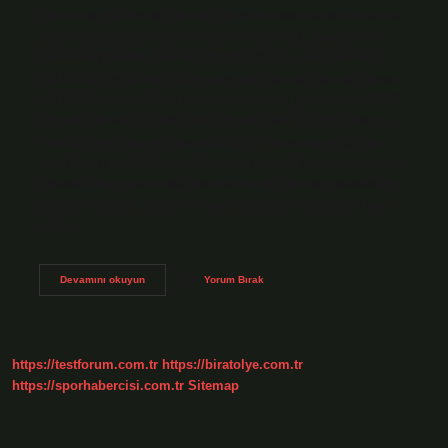
memurlar ve sosyal yardım duyurulduktan sonra emeklilik
artışı. Evde Bakım Yardım Yardımı 11.000 £, Sosyal ve
Ekonomik Destek Ödemesi 8.000 198 lira, eski emeklilik
5.000 390 lira, yüzde 70 ve daha fazla engelli emekli maaşı
6.000.454 pound. Evde bakım maaşı için gelir kriteri 2025?
2025’ten itibaren Türkiye’de geçerli olan ağ 22’dir. Hangi
hastalar evde bakım parası alabilir? Hastaneden serbest
bırakılanlar özellikle kronik hastalar, yaşlı insanlar, onkoloji
hastaları ve postoperatif bakıma ihtiyaç duyan hastalar için
planlanmaktadır. Engelli maaşı alabilmek için yüzde kaç
rapor…
Bakım
Devamını okuyun
Yorum Bırak
Parası
Almak
Için
Rapor
Kaç
https://testforum.com.tr
https://biratolye.com.tr
Olmalı
https://sporhabercisi.com.tr
Sitemap