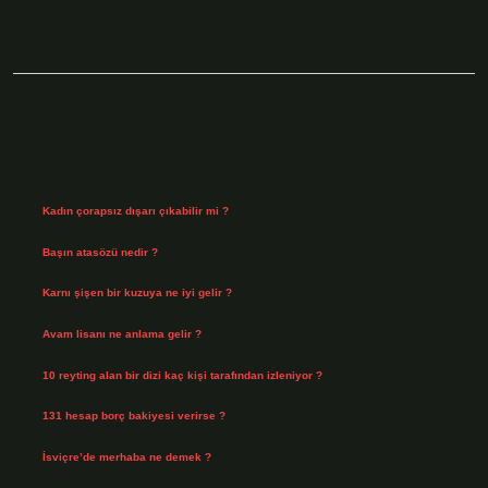
Sidebar
Son Yazılar
Kadın çorapsız dışarı çıkabilir mi ?
Ağustos 7, 2026
Başın atasözü nedir ?
Ağustos 6, 2026
Karnı şişen bir kuzuya ne iyi gelir ?
Ağustos 5, 2026
Avam lisanı ne anlama gelir ?
Ağustos 4, 2026
10 reyting alan bir dizi kaç kişi tarafından izleniyor ?
Ağustos 3, 2026
131 hesap borç bakiyesi verirse ?
Ağustos 3, 2026
İsviçre’de merhaba ne demek ?
Temmuz 30, 2026