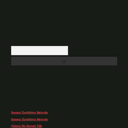
Hukuka ve yasal düzenlemelere aykırı olduğunu düşündüğünüz içerikleri,
backlinkpanelicomtr@gmail.com
adresine bildirmeniz halinde, ilgili
içerikler yasal süre içerisinde sitemizden kaldırılacaktır.
Arama
Son yorumlar
Sanayi Özellikleri Nelerdir
için
admin
Sanayi Özellikleri Nelerdir
için
Ağa
Çömçe Ne Demek Tdk
için
admin