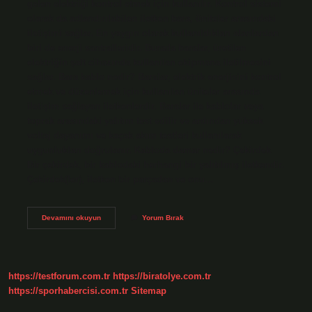
gelen elektriği kontrol etmek için kullanılır. Kontrol sistemi
olarak da adlandırılabilen iletken bara, üniteler arasındaki
iletişimi sağlar. En yaygın olarak kullanıldıkları alanlardan
biri de enerji santralleridir. Burada baralar, üretilen
elektriğin şalt cihazında kullanılan ekipmana iletilmesini
sağlar. Bara kablo nedir? Baralar, elektrik enerjisini kontrol
etmek ve düzenlemek için kullanılan üniteler arasında
iletişim sağlayan iletkenlerdir. Baralar ile kablolar veya
toprak arasındaki yalıtım test edilir ve ardından yüksek
voltaj dayanımı ve kaçak akım testleri kullanılarak
uygunlukları doğrulanır. Kabloda damar nedir? Çekirdek
Bir çekirdek, bir kablodaki herhangi bir yalıtılmış iletkendir.
Çekirdek(ler), iletken bir parçadan ve onu…
Kablo
Devamını okuyun
Yorum Bırak
Yerine
Neden
Bara
Kullanılır
https://testforum.com.tr
https://biratolye.com.tr
https://sporhabercisi.com.tr
Sitemap