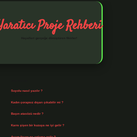
Yaratıcı Proje Rehberi
Hayalleri gerçeğe dönüştüren fikirler!
Sidebar
ilbet mobil giriş
ilbet giriş
piabella giriş adresi
https://www.be
Son Yazılar
Suyolu nasıl yazılır ?
Ağustos 8, 2026
Kadın çorapsız dışarı çıkabilir mi ?
Ağustos 7, 2026
Başın atasözü nedir ?
Ağustos 6, 2026
Karnı şişen bir kuzuya ne iyi gelir ?
Ağustos 5, 2026
Avam lisanı ne anlama gelir ?