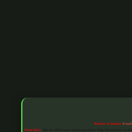
Reklam ve İletişim:
E-mai
Yasal Uyarı:
Sitemiz, 5651 Sayılı Kanun gereğince Bilgi Teknolojileri ve İl