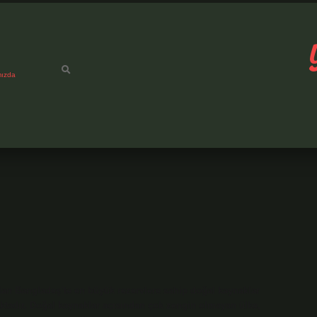
mızda
n Bangladeş’te en büyük rezervlere sahip doğal kaynaklar
aktadır. Doğal kaynaklar açısından çok zengin olmayan ülke,