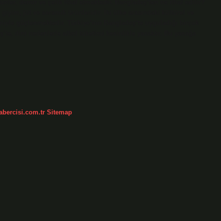
ünler, demir ve çelik ithal etmektedir. Bangladeş’ten ne ithal edilir?
giyim, jüt ve seramik ürünleridir. İki ülke arasındaki kültürel ve
edeniyle güçlenmektedir. Türkiye’nin Bangladeş’te uyguladığı birçok
te, dini nedenlerle alkol tüketimi kesinlikle yasaktır. Bu yasağa
abercisi.com.tr
Sitemap