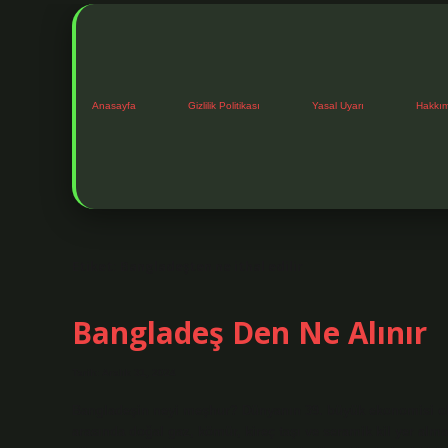
Anasayfa
Gizlilik Politikası
Yasal Uyarı
Hakkı
Etiket:
Bangladeşten ne ithal edilir
Bangladeş Den Ne Alınır
Tarih: Aralık 31, 2024
Bangladeşin neyi meşhur? Dünyanın 39. büyük ekonomisi ola
arasında doğal gaz, kömür, kireç taşı ve seramik kil yer alm