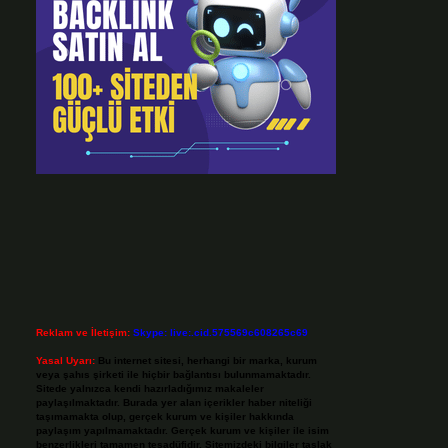
Reklam ve İletişim:
Skype: live:.cid.575569c608265c69
Yasal Uyarı:
Bu internet sitesi, herhangi bir marka, kurum
veya şahıs şirketi ile hiçbir bağlantısı bulunmamaktadır.
Sitede yalnızca kendi hazırladığımız makaleler
paylaşılmaktadır. Burada yer alan içerikler haber niteliği
taşımamakta olup, gerçek kurum ve kişiler hakkında
paylaşım yapılmamaktadır. Gerçek kurum ve kişiler ile isim
benzerlikleri tamamen tesadüfidir. Sitemizdeki bilgiler taslak