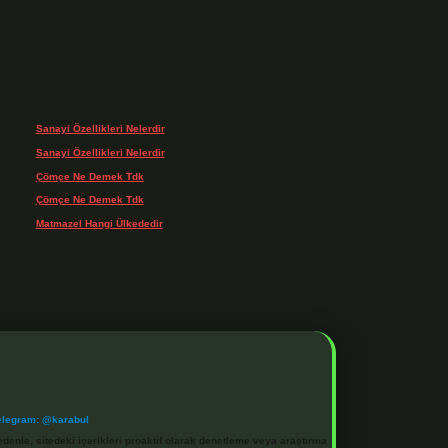
Son yorumlar
Sanayi Özellikleri Nelerdir
için
admin
Sanayi Özellikleri Nelerdir
için
Ağa
Çömçe Ne Demek Tdk
için
admin
Çömçe Ne Demek Tdk
için
Filiz
Matmazel Hangi Ülkededir
için
admin
elegram: @karabul
denle, sitedeki içerikleri proaktif olarak denetleme veya araştırma