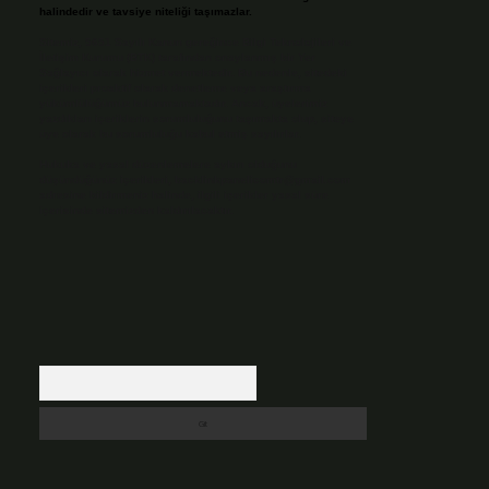
halindedir ve tavsiye niteliği taşımazlar.
Sitemiz, 5651 Sayılı Kanun gereğince Bilgi Teknolojileri ve
İletişim Kurumu (BTK) tarafından onaylanmış bir Yer
Sağlayıcı olarak hizmet vermektedir. Bu nedenle, sitedeki
içerikleri proaktif olarak denetleme veya araştırma
yükümlülüğümüz bulunmamaktadır. Ancak, üyelerimiz
yazdıkları içeriklerin sorumluluğunu taşımakta olup, siteye
üye olarak bu sorumluluğu kabul etmiş sayılırlar.
Hukuka ve yasal düzenlemelere aykırı olduğunu
düşündüğünüz içerikleri,
backlinkpanelicomtr@gmail.com
adresine bildirmeniz halinde, ilgili içerikler yasal süre
içerisinde sitemizden kaldırılacaktır.
Arama