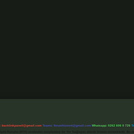
l:
backlinkpaneli@gmail.com
Teams:
forumhizmeti@gmail.com
Whatsapp: 0262 606 0 726
T
etişim Kurumu (BTK) tarafından onaylanmış bir Yer Sağlayıcı olarak hizmet vermektedir. Bu ne