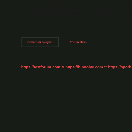
dünyanın dört bir yanından petrol, tekstil makineleri, tıbbi ür
Bangladeş’ten ithal edilen başlıca ürünler: hazır giyim, örme 
sosyal ilişkiler karşılıklı iyi niyet ve kardeşlik duyguları n
proje bulunmaktadır. Bangladeş’te alkol yasak mı? Bangladeş’
rağmen, alkol…
Bangladeş
Devamını okuyun
Yorum Bırak
Den
Ne
Alınır
https://testforum.com.tr
https://biratolye.com.tr
https://sporh