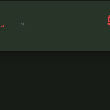
mızda
lmalı? Bebeğinizi yaklaşık bir yaşında ilk kitabıyla tanıştırın. Kısa,
sedilebilen büyük resimler ve kabartmalar içeren kalın yapraklı