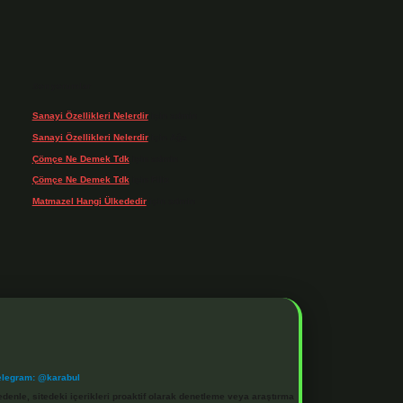
Son yorumlar
Sanayi Özellikleri Nelerdir
için
admin
Sanayi Özellikleri Nelerdir
için
Ağa
Çömçe Ne Demek Tdk
için
admin
Çömçe Ne Demek Tdk
için
Filiz
Matmazel Hangi Ülkededir
için
admin
elegram: @karabul
denle, sitedeki içerikleri proaktif olarak denetleme veya araştırma