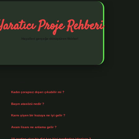
Yaratıcı Proje Rehberi
Hayalleri gerçeğe dönüştüren fikirler!
Sidebar
ilbet mobil giriş
ilbet giriş
piabella giriş adresi
https://www.be
Son Yazılar
Kadın çorapsız dışarı çıkabilir mi ?
Ağustos 7, 2026
Başın atasözü nedir ?
Ağustos 6, 2026
Karnı şişen bir kuzuya ne iyi gelir ?
Ağustos 5, 2026
Avam lisanı ne anlama gelir ?
Ağustos 4, 2026
10 reyting alan bir dizi kaç kişi tarafından izleniyor ?