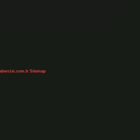
 anlatım yalın, kavramlar açık olmalıdır. 2- Açıklamalarda çocukların
lmalıdır. 3- İlk sınıflarda uzun cümlelerden ve paragraflardan
 ilkesi dikkate alınmalıdır. Bebeklere ne tür kitap okunmalı? 2.
nizin entelektüel gelişimini destekleyen ve görsel, işitsel ve
abercisi.com.tr
Sitemap