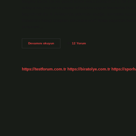
kitaplar seçin. İyi bir çocuk kitabı nasıl olmalıdır? 1- Dil ve
anlayışına, yaşına ve yaşam düzeyine uygun kavramlar kullanı
kaçınılmalıdır. 4- Anlatımda yakından uzağa, somuttan soyuta
Bebeklere hangi kitapları okumalısınız? Kitap seçerken bebeği
dokunsal…
Bebek
Devamını okuyun
12 Yorum
Kitabı
Nasıl
Olmalı
https://testforum.com.tr
https://biratolye.com.tr
https://sporh