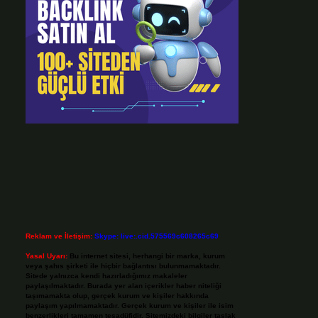
Reklam ve İletişim:
Skype: live:.cid.575569c608265c69
Yasal Uyarı:
Bu internet sitesi, herhangi bir marka, kurum
veya şahıs şirketi ile hiçbir bağlantısı bulunmamaktadır.
Sitede yalnızca kendi hazırladığımız makaleler
paylaşılmaktadır. Burada yer alan içerikler haber niteliği
taşımamakta olup, gerçek kurum ve kişiler hakkında
paylaşım yapılmamaktadır. Gerçek kurum ve kişiler ile isim
benzerlikleri tamamen tesadüfidir. Sitemizdeki bilgiler taslak