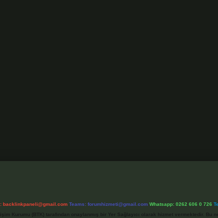
l:
backlinkpaneli@gmail.com
Teams:
forumhizmeti@gmail.com
Whatsapp: 0262 606 0 726
T
etişim Kurumu (BTK) tarafından onaylanmış bir Yer Sağlayıcı olarak hizmet vermektedir. Bu ne