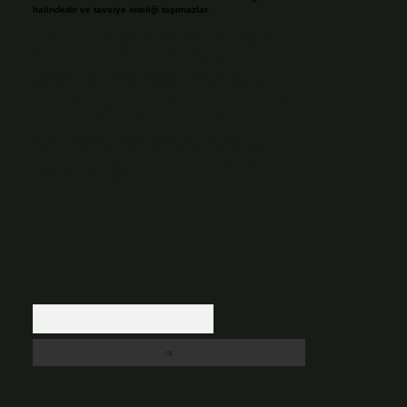
halindedir ve tavsiye niteliği taşımazlar.
Sitemiz, 5651 Sayılı Kanun gereğince Bilgi Teknolojileri ve
İletişim Kurumu (BTK) tarafından onaylanmış bir Yer
Sağlayıcı olarak hizmet vermektedir. Bu nedenle, sitedeki
içerikleri proaktif olarak denetleme veya araştırma
yükümlülüğümüz bulunmamaktadır. Ancak, üyelerimiz
yazdıkları içeriklerin sorumluluğunu taşımakta olup, siteye
üye olarak bu sorumluluğu kabul etmiş sayılırlar.
Hukuka ve yasal düzenlemelere aykırı olduğunu
düşündüğünüz içerikleri,
backlinkpanelicomtr@gmail.com
adresine bildirmeniz halinde, ilgili içerikler yasal süre
içerisinde sitemizden kaldırılacaktır.
Arama