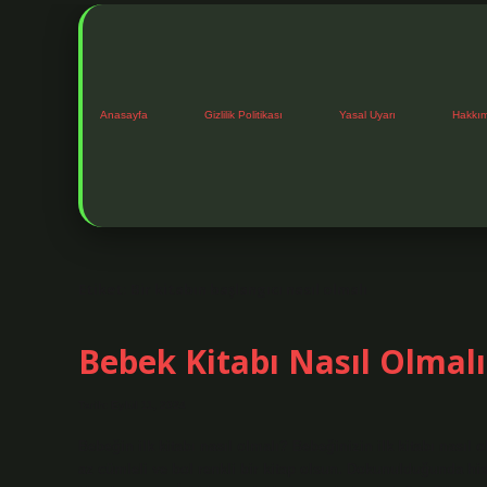
Anasayfa
Gizlilik Politikası
Yasal Uyarı
Hakkı
Etiket:
Bir kitabın başlangıcı nasıl olmalı
Bebek Kitabı Nasıl Olmalı
Tarih: Eylül 11, 2024
Bebeğin ilk kitabı nasıl olmalı? Bebeğinizin ilk kitabı nasıl o
az cümleli ve bol renkli bir kitap olsun. Dokunulduğunda his