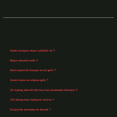
Sidebar
Son Yazılar
Kadın çorapsız dışarı çıkabilir mi ?
Ağustos 7, 2026
Başın atasözü nedir ?
Ağustos 6, 2026
Karnı şişen bir kuzuya ne iyi gelir ?
Ağustos 5, 2026
Avam lisanı ne anlama gelir ?
Ağustos 4, 2026
10 reyting alan bir dizi kaç kişi tarafından izleniyor ?
Ağustos 3, 2026
131 hesap borç bakiyesi verirse ?
Ağustos 3, 2026
İsviçre’de merhaba ne demek ?
Temmuz 30, 2026