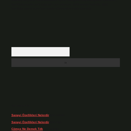
Hukuka ve yasal düzenlemelere aykırı olduğunu düşündüğünüz içerikleri,
backlinkpanelicomtr@gmail.com
adresine bildirmeniz halinde, ilgili
içerikler yasal süre içerisinde sitemizden kaldırılacaktır.
Arama
Son yorumlar
Sanayi Özellikleri Nelerdir
için
admin
Sanayi Özellikleri Nelerdir
için
Ağa
Çömçe Ne Demek Tdk
için
admin