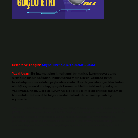
Reklam ve İletişim:
Skype: live:.cid.575569c608265c69
Yasal Uyarı:
Bu internet sitesi, herhangi bir marka, kurum veya şahıs
şirketi ile hiçbir bağlantısı bulunmamaktadır. Sitede yalnızca kendi
hazırladığımız makaleler paylaşılmaktadır. Burada yer alan içerikler haber
niteliği taşımamakta olup, gerçek kurum ve kişiler hakkında paylaşım
yapılmamaktadır. Gerçek kurum ve kişiler ile isim benzerlikleri tamamen
tesadüfidir. Sitemizdeki bilgiler taslak halindedir ve tavsiye niteliği
taşımazlar.
Sitemiz, 5651 Sayılı Kanun gereğince Bilgi Teknolojileri ve İletişim Kurumu
(BTK) tarafından onaylanmış bir Yer Sağlayıcı olarak hizmet vermektedir. Bu
nedenle, sitedeki içerikleri proaktif olarak denetleme veya araştırma
yükümlülüğümüz bulunmamaktadır. Ancak, üyelerimiz yazdıkları içeriklerin
sorumluluğunu taşımakta olup, siteye üye olarak bu sorumluluğu kabul
etmiş sayılırlar.