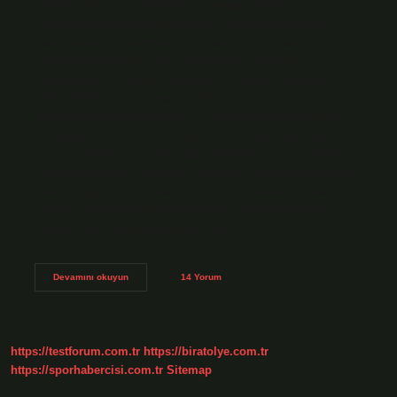
kendini çaresiz hissettiğinde yapması gereken tek şey
Allah’a sığınmaktır. Bu bağlamda, Allah’a sığınmanın ilk
işareti Allah’a dua etmektir. En çaresiz oldukları bir
zamanda okunan bir dua ile kendilerini arındıran
Müslümanlar bir çözüm bulurlar. En büyük çaresizlik
nedir? Öğrenilmiş çaresizlik, bir kişinin bir sorunla
karşılaştığında onu çözmek için yapabileceği hiçbir şey
olmadığına inanması durumudur. Bu inanç nedeniyle kişi
sorunu çözmek için hiçbir çaba göstermez ve bu nedenle
daha da umutsuz ve çaresiz hisseder. En büyük çaresizlik
nedir? Öğrenilmiş çaresizlik, bir kişinin sürekli olarak
olumsuz sonuçlarla karşılaştığında gelecekte olumlu
sonuçlar elde etme becerisine olan…
Çaresiz
Devamını okuyun
14 Yorum
Bir
Insan
Ne
Yapmalı
https://testforum.com.tr
https://biratolye.com.tr
https://sporhabercisi.com.tr
Sitemap