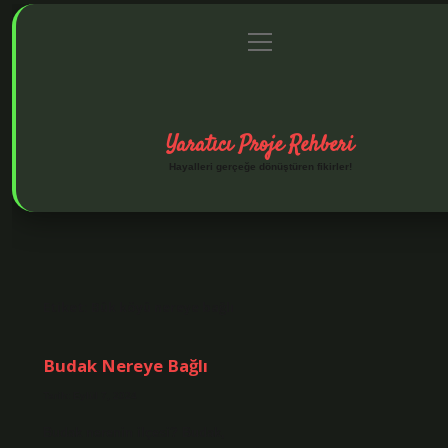
menüyü
Anasayfa
Gizlilik Politikası
Yasal Uyarı
Hakkımızd
aç
Yaratıcı Proje Rehberi
Hayalleri gerçeğe dönüştüren fikirler!
Etiket:
Bük köyü nereye bağlı
Budak Nereye Bağlı
Tarih: Eylül 7, 2024
Budak nerenin ilçesi? Budak,