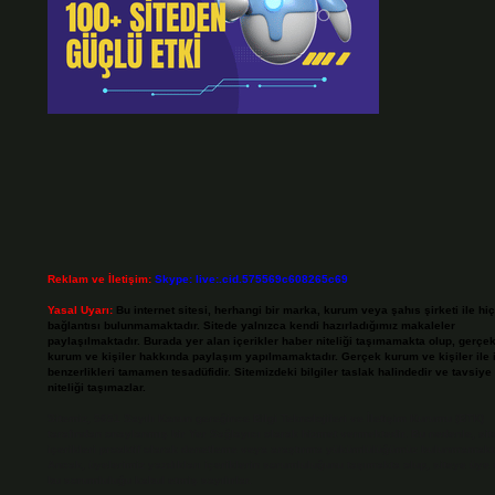
Reklam ve İletişim:
Skype: live:.cid.575569c608265c69
Yasal Uyarı:
Bu internet sitesi, herhangi bir marka, kurum veya şahıs şirketi ile hiç
bağlantısı bulunmamaktadır. Sitede yalnızca kendi hazırladığımız makaleler
paylaşılmaktadır. Burada yer alan içerikler haber niteliği taşımamakta olup, gerçe
kurum ve kişiler hakkında paylaşım yapılmamaktadır. Gerçek kurum ve kişiler ile 
benzerlikleri tamamen tesadüfidir. Sitemizdeki bilgiler taslak halindedir ve tavsiye
niteliği taşımazlar.
Sitemiz, 5651 Sayılı Kanun gereğince Bilgi Teknolojileri ve İletişim Kurumu (BTK)
tarafından onaylanmış bir Yer Sağlayıcı olarak hizmet vermektedir. Bu nedenle, sit
içerikleri proaktif olarak denetleme veya araştırma yükümlülüğümüz bulunmamakta
Ancak, üyelerimiz yazdıkları içeriklerin sorumluluğunu taşımakta olup, siteye üye 
bu sorumluluğu kabul etmiş sayılırlar.