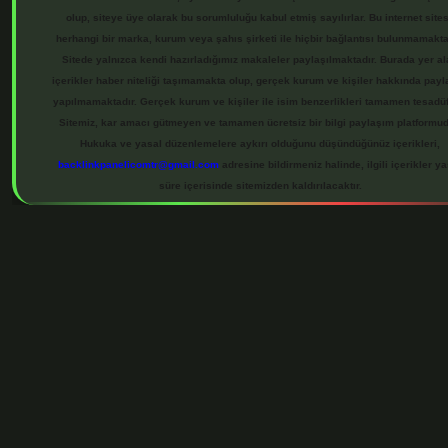
olup, siteye üye olarak bu sorumluluğu kabul etmiş sayılırlar. Bu internet sites
herhangi bir marka, kurum veya şahıs şirketi ile hiçbir bağlantısı bulunmamakta
Sitede yalnızca kendi hazırladığımız makaleler paylaşılmaktadır. Burada yer a
içerikler haber niteliği taşımamakta olup, gerçek kurum ve kişiler hakkında pay
yapılmamaktadır. Gerçek kurum ve kişiler ile isim benzerlikleri tamamen tesadüfi
Sitemiz, kar amacı gütmeyen ve tamamen ücretsiz bir bilgi paylaşım platformud
Hukuka ve yasal düzenlemelere aykırı olduğunu düşündüğünüz içerikleri,
backlinkpanelicomtr@gmail.com
adresine bildirmeniz halinde, ilgili içerikler ya
süre içerisinde sitemizden kaldırılacaktır.