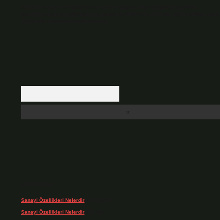
Hukuka ve yasal düzenlemelere aykırı olduğunu düşündüğünüz içerikleri,
backlinkpanelicomtr@gmail.com
adresine bildirmeniz halinde, ilgili içerikler yasa
içerisinde sitemizden kaldırılacaktır.
Arama
Son yorumlar
Sanayi Özellikleri Nelerdir
için
admin
Sanayi Özellikleri Nelerdir
için
Ağa