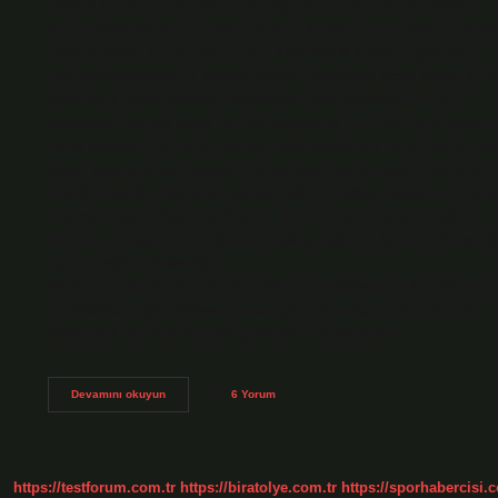
PatnosBudakLandTürkeiProvinzAğrıBezirkPatnosGeografische
RegionOstanatolien11 weitere Zeilen Budaklı nereye bağlı? Budak
HizanBudaklıLandTürkeiProvinzBitlisBezirkHizanGeografische
RegionOstanatolien11 weitere Zeilen Cihanbeyli ilçesi hangi ile b
Cihanbeyli, Orta Anadolu Bölgesi’nin orta kesimlerinde yer
almaktadır. Konya ilinin 100 km kuzeyinde, Tuz Gölü’nün batısın
yer almaktadır. 32. ve 34. derece doğu meridyeni ile 38. ve 39. de
kuzey arasında kalmaktadır. Ayrıca, alan bakımından Türkiye’nin
büyük ilçesidir. Bük köyü nereye bağlı? Bükköy, Kastamonu ilini
merkez ilçesine bağlı bir köydür. Boyluca köyü nereye bağlı?
Boyluca, Giresun ilinin Alucra ilçesine bağlı bir köydür. Bostan 
nereye bağlı? Bostanköy,
KastamonuBostanköyLandTürkeiProvinzKastamonuBezirkZentr
ografische RegionSchwarzmeerregion12 weitere Zeilen Konya
Cihanbeyli Kürtleri nereden gelmiştir? Bu kabileler…
Budak
Devamını okuyun
6 Yorum
Nereye
Bağlı
https://testforum.com.tr
https://biratolye.com.tr
https://sporhabercisi.