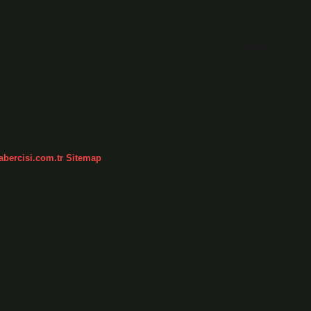
uyor. Bulgaristan Türkleri hangi dili konuşuyor? Bulgar Türklerinin
luna gitmek zorundadır ve Bulgarca da konuşabilirler.
m Bakanlığı’nın verilerine göre, ülkede şu an sadece 79 yerleşim
gilizce biliyor mu? Bulgarların %97,84’ü Bulgarca konuşmaktadır.
abercisi.com.tr
Sitemap