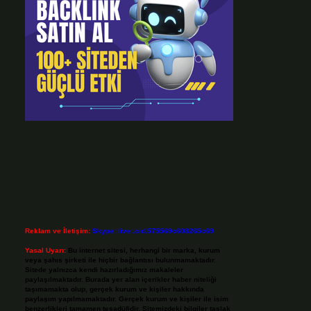
Reklam ve İletişim:
Skype: live:.cid.575569c608265c69
Yasal Uyarı:
Bu internet sitesi, herhangi bir marka, kurum
veya şahıs şirketi ile hiçbir bağlantısı bulunmamaktadır.
Sitede yalnızca kendi hazırladığımız makaleler
paylaşılmaktadır. Burada yer alan içerikler haber niteliği
taşımamakta olup, gerçek kurum ve kişiler hakkında
paylaşım yapılmamaktadır. Gerçek kurum ve kişiler ile isim
benzerlikleri tamamen tesadüfidir. Sitemizdeki bilgiler taslak