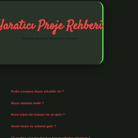
Yaratıcı Proje Rehberi
Hayalleri gerçeğe dönüştüren fikirler!
Sidebar
ilbet mobil giriş
ilbet giriş
piabella giriş adresi
https://www.b
Son Yazılar
Kadın çorapsız dışarı çıkabilir mi ?
Ağustos 7, 2026
Başın atasözü nedir ?
Ağustos 6, 2026
Karnı şişen bir kuzuya ne iyi gelir ?
Ağustos 5, 2026
Avam lisanı ne anlama gelir ?
Ağustos 4, 2026
10 reyting alan bir dizi kaç kişi tarafından izleniyor ?