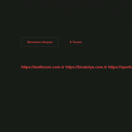
nüfusun yüzde 78,7’sini, Romanlar ise yüzde 4,4’ünü oluştur
ana dili Türkçe’dir. Bulgaristan’da doğan Türkler Bulgar oku
Bulgaristan’da Türkçe eğitim var mı? Bulgaristan Milli Eğiti
birimindeki 80 okulda Türkçe dersi veriliyor. Bulgaristan in
%12,25’i İngilizce, %9,18’i Rusça, %4,58’i Türkçe, %3,44’ü…
Bulgaristanda
Devamını okuyun
6 Yorum
Türkçe
Konuşuluyor
Mu
https://testforum.com.tr
https://biratolye.com.tr
https://sporh