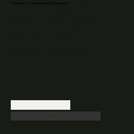
halindedir ve tavsiye niteliği taşımazlar.
Sitemiz, 5651 Sayılı Kanun gereğince Bilgi Teknolojileri ve
İletişim Kurumu (BTK) tarafından onaylanmış bir Yer
Sağlayıcı olarak hizmet vermektedir. Bu nedenle, sitedeki
içerikleri proaktif olarak denetleme veya araştırma
yükümlülüğümüz bulunmamaktadır. Ancak, üyelerimiz
yazdıkları içeriklerin sorumluluğunu taşımakta olup, siteye
üye olarak bu sorumluluğu kabul etmiş sayılırlar.
Hukuka ve yasal düzenlemelere aykırı olduğunu
düşündüğünüz içerikleri,
backlinkpanelicomtr@gmail.com
adresine bildirmeniz halinde, ilgili içerikler yasal süre
içerisinde sitemizden kaldırılacaktır.
Arama