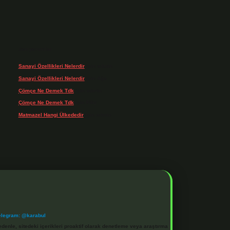
Son yorumlar
Sanayi Özellikleri Nelerdir
için
admin
Sanayi Özellikleri Nelerdir
için
Ağa
Çömçe Ne Demek Tdk
için
admin
Çömçe Ne Demek Tdk
için
Filiz
Matmazel Hangi Ülkededir
için
admin
elegram: @karabul
denle, sitedeki içerikleri proaktif olarak denetleme veya araştırma