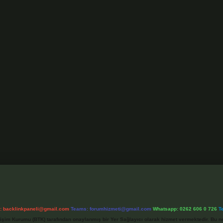
l:
backlinkpaneli@gmail.com
Teams:
forumhizmeti@gmail.com
Whatsapp: 0262 606 0 726
T
etişim Kurumu (BTK) tarafından onaylanmış bir Yer Sağlayıcı olarak hizmet vermektedir. Bu ne