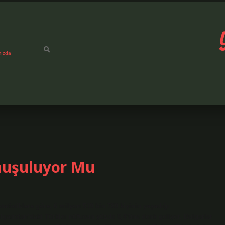
mızda
nuşuluyor Mu
atistiklere göre, 6 milyon 519 bin 789 kişinin yaşadığı
lgaristan’daki Türkler nüfusun yüzde 8,4’üne denk geliyor. Bulgarlar