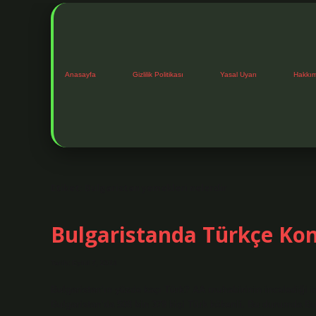
Anasayfa
Gizlilik Politikası
Yasal Uyarı
Hakkı
Etiket:
Bulgaristan yemekleri nelerdir
Bulgaristanda Türkçe Ko
Tarih: Eylül 7, 2024
Bulgaristan’ın yüzde kaçı Türk? AA muhabirinin incelediği ist
Bulgaristan’da 508 bin 378 kişi Türk kökenli. Bu durumda Bu