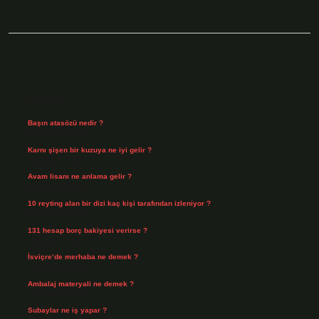
Sidebar
Son Yazılar
Başın atasözü nedir ?
Ağustos 6, 2026
Karnı şişen bir kuzuya ne iyi gelir ?
Ağustos 5, 2026
Avam lisanı ne anlama gelir ?
Ağustos 4, 2026
10 reyting alan bir dizi kaç kişi tarafından izleniyor ?
Ağustos 3, 2026
131 hesap borç bakiyesi verirse ?
Ağustos 3, 2026
İsviçre’de merhaba ne demek ?
Temmuz 30, 2026
Ambalaj materyali ne demek ?
Temmuz 29, 2026
Subaylar ne iş yapar ?