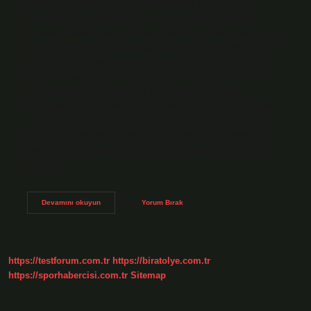
kredisi için genel başvuru şartı Türkiye Cumhuriyeti
vatandaşlığıdır. Yüksek öğrenim kurumuna (Önlisans,
Lisans, Yüksek Lisans, Doktora) kayıtlı olmak gerekir. Açık
öğretim öğrencisi ise, annesi veya babası ölmüşse uygun
olabilir. KYK bursu neye göre çıkıyor? 6 Burs/öğrenci
kredisi ödemeleri öğrencilerin T.C. Kimlik Numaralarının
son rakamına göre yapılır. T.C. Ödemeleri, kimlik
numarasının son rakamı “0” olanlar için her ayın 6’sında,
“2” olanlar için her ayın 7’sinde, “4” olanlar için her ayın
8’inde, “6” olanlar için her ayın 9’unda ve “8” olanlar için
her ayın 10’unda yapılır. KYK geri ödemesiz burs kimlere
çıkar?…
Kyk
Devamını okuyun
Yorum Bırak
Bursu
Almak
Için
Ne
Yapmalıyım
https://testforum.com.tr
https://biratolye.com.tr
https://sporhabercisi.com.tr
Sitemap