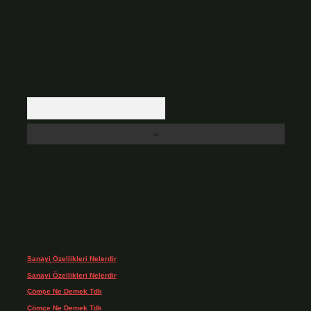
içerikler yasal süre içerisinde sitemizden kaldırılacaktır.
Arama
Son yorumlar
Sanayi Özellikleri Nelerdir
için
admin
Sanayi Özellikleri Nelerdir
için
Ağa
Çömçe Ne Demek Tdk
için
admin
Çömçe Ne Demek Tdk
için
Filiz