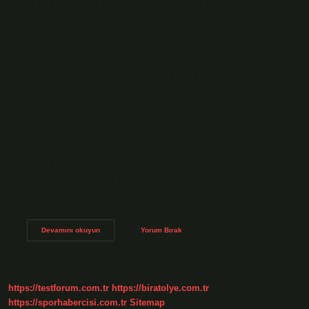
arıtma tesislerinde, endüstriyel tesislerde ve diğer
işletmelerde küçük miktarlarda çamurun depolanması ve
bertarafında önemli bir adımdır. Çamur kurutma işleminin
amacı, çamurda bulunan suyu azaltarak kuru bir form elde
etmektir. Çamur nasıl kurutulur? Orta sıcaklık bantlı
kurutucu; İçerisindeki çamur sıcak hava ile kurutulur
(yaklaşık 145° C). Kurutulan ürünün katı madde
konsantrasyonu %70 TS ile %95 TS aralığındadır. Çamur
aynı zamanda dezenfekte edilebilir. Çamur şartlandırma ne
amaçla yapılır? Enerji ve maliyet israfını önlemek için atık
çamur miktarının konsantrasyonla azaltılması gerekir.
Çamur şartlandırma/yoğunlaştırma işlemi fiziksel, kimyasal
ve termal olmak üzere üç ana alana ayrılmasına rağmen,
kimyasal şartlandırma…
Çamur
Devamını okuyun
Yorum Bırak
Kurutma
Tesisi
Nedir
https://testforum.com.tr
https://biratolye.com.tr
https://sporhabercisi.com.tr
Sitemap