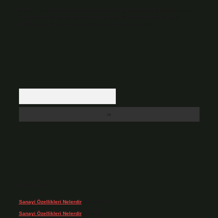
Hukuka ve yasal düzenlemelere aykırı olduğunu düşündüğünüz içerikleri,
backlinkpanelicomtr@gmail.com
adresine bildirmeniz halinde, ilgili
içerikler yasal süre içerisinde sitemizden kaldırılacaktır.
Arama
Son yorumlar
Sanayi Özellikleri Nelerdir
için
admin
Sanayi Özellikleri Nelerdir
için
Ağa