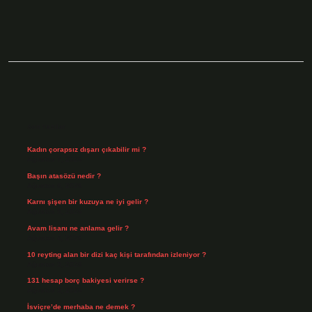
Sidebar
Son Yazılar
Kadın çorapsız dışarı çıkabilir mi ?
Ağustos 7, 2026
Başın atasözü nedir ?
Ağustos 6, 2026
Karnı şişen bir kuzuya ne iyi gelir ?
Ağustos 5, 2026
Avam lisanı ne anlama gelir ?
Ağustos 4, 2026
10 reyting alan bir dizi kaç kişi tarafından izleniyor ?
Ağustos 3, 2026
131 hesap borç bakiyesi verirse ?
Ağustos 3, 2026
İsviçre’de merhaba ne demek ?