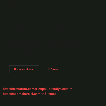
söktürücü etkisi vardır ve vücuttaki ödemi atar. Kabızlığı
giderir. Gaz sorunlarına iyi gelir. Detoks zayıflama çayı
nasıl kullanılır? Detoks çayı nasıl yapılır: Detoks çayları
yapmak çok basittir. Genellikle bir fincan suya bir çay
kaşığı bitki çayı eklersiniz ve 5-10 dakika demlenmesini
beklersiniz. Yeşil çay veya mate yaprağı gibi bazı detoks
çayları kafein içerir ve gece geç saatlerde tüketilmemelidir.
Zayıflama çayı nasıl yapılır? Ihlamur, kuşburnu, tarçın
çubuğu, karanfil ve suyu tencereye koyup kaynatın.
Kaynamaya başlayınca diğer malzemeleri (portakal, limon,
zencefil) ekleyin ve 2-3 dakika kaynattıktan sonra ocaktan
alın. Kapağı kapalı olarak 5…
Halime
Devamını okuyun
7 Yorum
Hatun
Çayı
Nasıl
Kullanılır
https://testforum.com.tr
https://biratolye.com.tr
https://sporhabercisi.com.tr
Sitemap