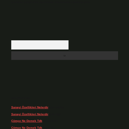
içerikler yasal süre içerisinde sitemizden kaldırılacaktır.
Arama
Son yorumlar
Sanayi Özellikleri Nelerdir
için
admin
Sanayi Özellikleri Nelerdir
için
Ağa
Çömçe Ne Demek Tdk
için
admin
Çömçe Ne Demek Tdk
için
Filiz