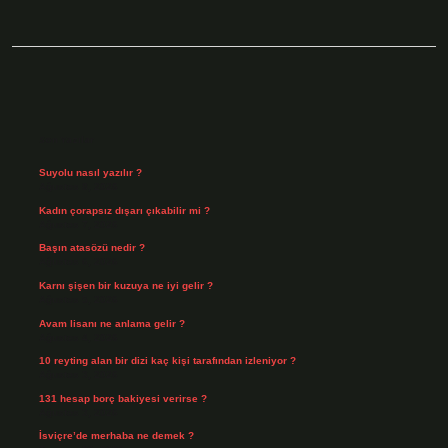
Sidebar
Son Yazılar
Suyolu nasıl yazılır ?
Ağustos 8, 2026
Kadın çorapsız dışarı çıkabilir mi ?
Ağustos 7, 2026
Başın atasözü nedir ?
Ağustos 6, 2026
Karnı şişen bir kuzuya ne iyi gelir ?
Ağustos 5, 2026
Avam lisanı ne anlama gelir ?
Ağustos 4, 2026
10 reyting alan bir dizi kaç kişi tarafından izleniyor ?
Ağustos 3, 2026
131 hesap borç bakiyesi verirse ?
Ağustos 3, 2026
İsviçre’de merhaba ne demek ?