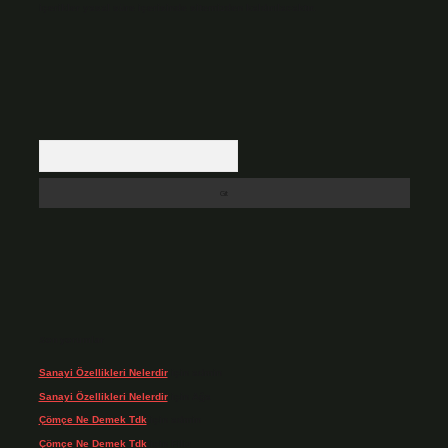
içerikler yasal süre içerisinde sitemizden kaldırılacaktır.
Arama
Son yorumlar
Sanayi Özellikleri Nelerdir
için
admin
Sanayi Özellikleri Nelerdir
için
Ağa
Çömçe Ne Demek Tdk
için
admin
Çömçe Ne Demek Tdk
için
Filiz