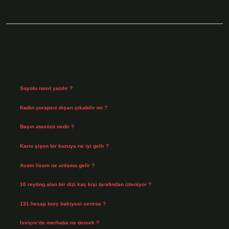
Sidebar
Son Yazılar
Suyolu nasıl yazılır ?
Ağustos 8, 2026
Kadın çorapsız dışarı çıkabilir mi ?
Ağustos 7, 2026
Başın atasözü nedir ?
Ağustos 6, 2026
Karnı şişen bir kuzuya ne iyi gelir ?
Ağustos 5, 2026
Avam lisanı ne anlama gelir ?
Ağustos 4, 2026
10 reyting alan bir dizi kaç kişi tarafından izleniyor ?
Ağustos 3, 2026
131 hesap borç bakiyesi verirse ?
Ağustos 3, 2026
İsviçre’de merhaba ne demek ?