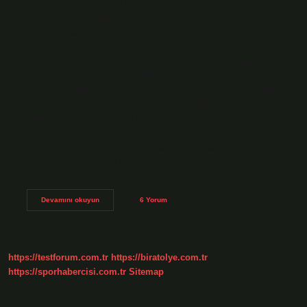
Siyahımsı rengi büyük ilgi uyandırır. Aroması yoğun ve
menekşedir. Ayrıca üzüm şırası üretiminde sıklıkla
kullanılır. Mor üzüm ne anlama gelir? Rüyada mor üzüm
görmek, kişinin hayatında güzel bir servete ve mala sahip
olacağına ve maddi sıkıntılar yaşamayacağına işarettir. İri
üzüme ne denir? RAZAKI: RAZAKI’NİN EŞ ANLAMLILARI
Razaki, eliptik ve çok iri taneli bir üzüm çeşididir. Sofralık
olarak yetiştirilir. Kaç çeşit üzüm çeşidi var? Diğer
meyvelere göre en çeşitli türlerden biri olan üzümün
15.000’den fazla çeşidi olduğu tahmin edilmektedir.
Anadolu’ya özgü üzüm çeşidi sayısı 1’dir. Mor üzüm olur
mu? Mor üzümler, iri taneli…
Mor
Devamını okuyun
6 Yorum
Üzüme
Ne
Denir
https://testforum.com.tr
https://biratolye.com.tr
https://sporhabercisi.com.tr
Sitemap