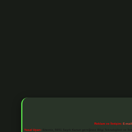
Reklam ve İletişim:
E-mai
Yasal Uyarı:
Sitemiz, 5651 Sayılı Kanun gereğince Bilgi Teknolojileri ve İl