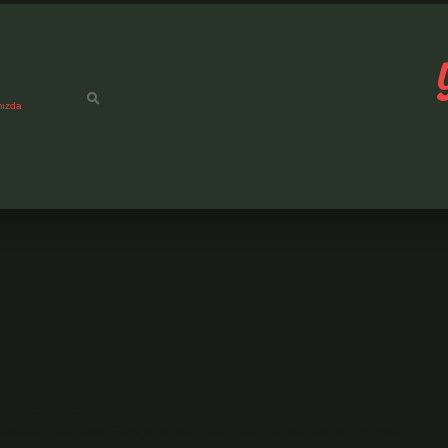
mızda
 anlama gelen Orta Farsça dānişn kelimesinden türemiştir. Bu kelime