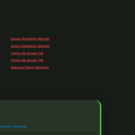
Son yorumlar
Sanayi Özellikleri Nelerdir
için
admin
Sanayi Özellikleri Nelerdir
için
Ağa
Çömçe Ne Demek Tdk
için
admin
Çömçe Ne Demek Tdk
için
Filiz
Matmazel Hangi Ülkededir
için
admin
elegram: @karabul
denle, sitedeki içerikleri proaktif olarak denetleme veya araştırma