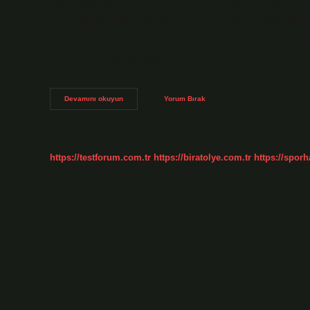
Orta Farsça dān – “bilmek” fiilinden türemiştir. Danişmend 
alma aşamasına gelmiş öğrenciler için kullanılır. İslam tar
TDK? “Üzüntü ve keder varken dostlar ve akrabalar eğlenme
Danışment ismimiz Farsça Dânişmend kelimesinden esinlene
geleneğinde medrese eğitimini…
Danişment
Devamını okuyun
Yorum Bırak
Ne
Demek
https://testforum.com.tr
https://biratolye.com.tr
https://sporh