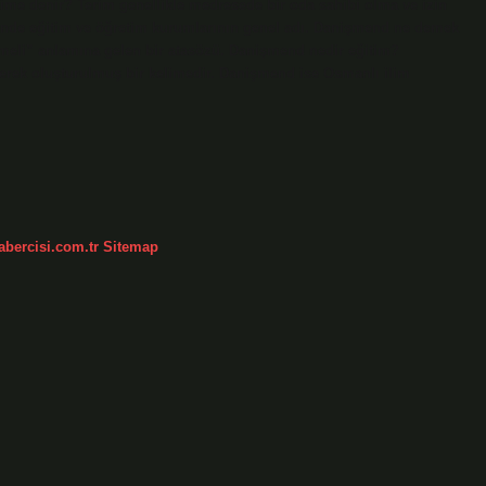
kime denir? Terim genellikle medresede bir oda sahibi olma ve izin
ihinde eğitim ve öğretim kurumlarının genel adı. Danişmend ne demek
meli” anlamına gelen bir atasözü. Danişmend nedir eğitim?
rek oluşturulmuş bir kelimedir. Danişmend ise Osmanlı ilim
abercisi.com.tr
Sitemap