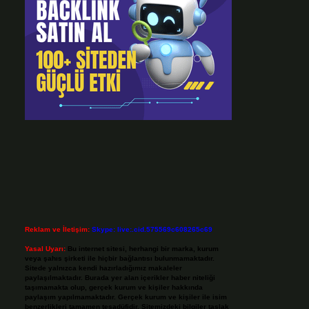
Reklam ve İletişim:
Skype: live:.cid.575569c608265c69
Yasal Uyarı:
Bu internet sitesi, herhangi bir marka, kurum
veya şahıs şirketi ile hiçbir bağlantısı bulunmamaktadır.
Sitede yalnızca kendi hazırladığımız makaleler
paylaşılmaktadır. Burada yer alan içerikler haber niteliği
taşımamakta olup, gerçek kurum ve kişiler hakkında
paylaşım yapılmamaktadır. Gerçek kurum ve kişiler ile isim
benzerlikleri tamamen tesadüfidir. Sitemizdeki bilgiler taslak