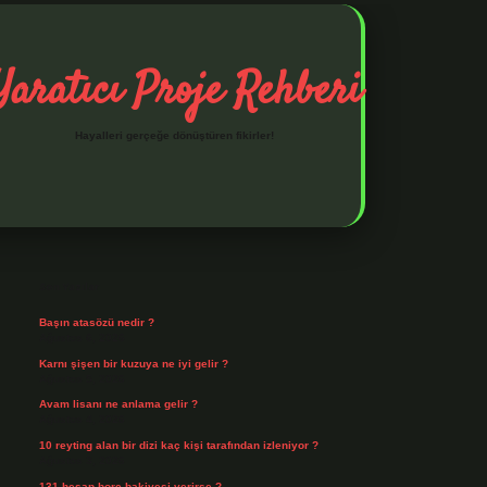
Yaratıcı Proje Rehberi
Hayalleri gerçeğe dönüştüren fikirler!
Sidebar
ilbet mobil giriş
ilbet giriş
piabella giriş adresi
https:/
Son Yazılar
Başın atasözü nedir ?
Ağustos 6, 2026
Karnı şişen bir kuzuya ne iyi gelir ?
Ağustos 5, 2026
Avam lisanı ne anlama gelir ?
Ağustos 4, 2026
10 reyting alan bir dizi kaç kişi tarafından izleniyor ?
Ağustos 3, 2026
131 hesap borç bakiyesi verirse ?