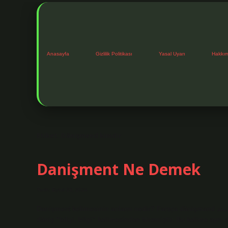
Anasayfa
Gizlilik Politikası
Yasal Uyarı
Hakkı
Etiket:
Dânişmend kimdir
Danişment Ne Demek
Tarih: Eylül 23, 2024
Danişment kelimesinin anlamı nedir? Farsça dānişmand دانشمند “bilge, bilgin” kelimesinden bir alıntıdır. Bu kelime Farsça
dāniş “bilgi, bilgi” kelimesinden türemiştir. Bu kelime aynı