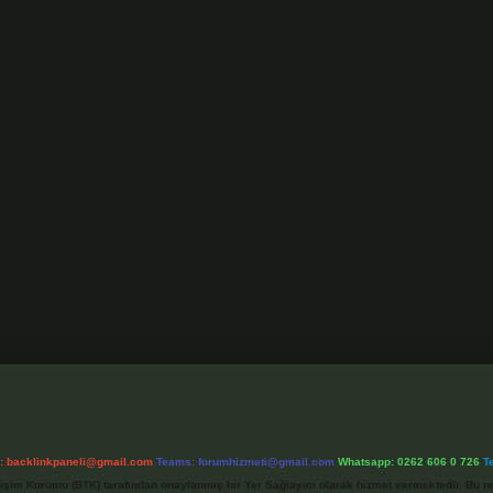
l:
backlinkpaneli@gmail.com
Teams:
forumhizmeti@gmail.com
Whatsapp: 0262 606 0 726
T
etişim Kurumu (BTK) tarafından onaylanmış bir Yer Sağlayıcı olarak hizmet vermektedir. Bu ne