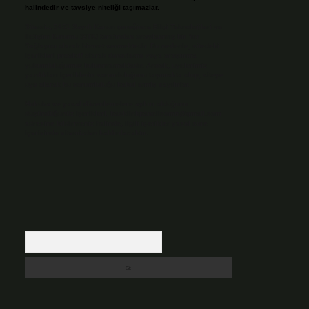
halindedir ve tavsiye niteliği taşımazlar.
Sitemiz, 5651 Sayılı Kanun gereğince Bilgi Teknolojileri ve
İletişim Kurumu (BTK) tarafından onaylanmış bir Yer
Sağlayıcı olarak hizmet vermektedir. Bu nedenle, sitedeki
içerikleri proaktif olarak denetleme veya araştırma
yükümlülüğümüz bulunmamaktadır. Ancak, üyelerimiz
yazdıkları içeriklerin sorumluluğunu taşımakta olup, siteye
üye olarak bu sorumluluğu kabul etmiş sayılırlar.
Hukuka ve yasal düzenlemelere aykırı olduğunu
düşündüğünüz içerikleri,
backlinkpanelicomtr@gmail.com
adresine bildirmeniz halinde, ilgili içerikler yasal süre
içerisinde sitemizden kaldırılacaktır.
Arama