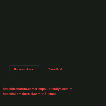
nedir? Alabalık soğuk ve berrak sularında yaşayan bir tatlı
su balığı (faris faris) turuncu ve lezzetlidir. Alabalık eti
hangi renk olur? Vahşi hayvanlarda somon ve alabalık eti,
astaxantin adı verilen bir antioksidan nedeniyle
kırmızı/pembe olabilir. Alabalık eti neden turuncu olur?
Bunlar, doğada yaşayan albali eti için turuncu pembe et
yemek için karides ve su pire gibi protein tabanlı yemlerdir.
Alabalık kırmızı olur mu? Anadolu’ya özgü endemik bir tür
olan kırmızı lekeli alabalık, içme suyu kalitesinin soğuk
sularında yaşıyor. Ülkemizin çeşitli bölgelerinde Doğu
Swarf Denizi, Doğu Anadolu, Marmara Bölgesi ve Abant
Gölü gibi…
Alabalık
Devamını okuyun
Yorum Bırak
Eti
Turuncu
Olur
Mu
https://testforum.com.tr
https://biratolye.com.tr
https://sporhabercisi.com.tr
Sitemap