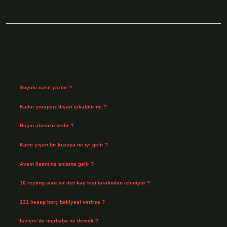
Sidebar
Son Yazılar
Suyolu nasıl yazılır ?
Ağustos 8, 2026
Kadın çorapsız dışarı çıkabilir mi ?
Ağustos 7, 2026
Başın atasözü nedir ?
Ağustos 6, 2026
Karnı şişen bir kuzuya ne iyi gelir ?
Ağustos 5, 2026
Avam lisanı ne anlama gelir ?
Ağustos 4, 2026
10 reyting alan bir dizi kaç kişi tarafından izleniyor ?
Ağustos 3, 2026
131 hesap borç bakiyesi verirse ?
Ağustos 3, 2026
İsviçre’de merhaba ne demek ?