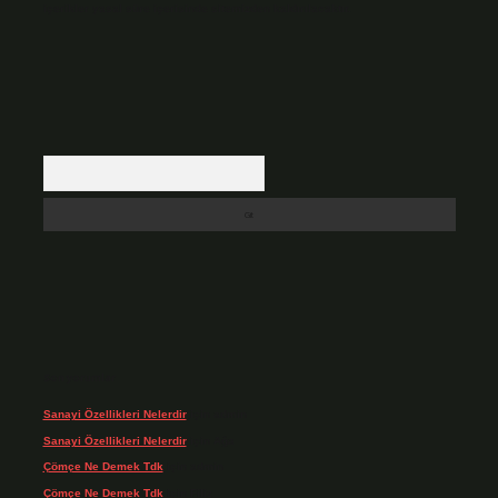
içerikler yasal süre içerisinde sitemizden kaldırılacaktır.
Arama
Son yorumlar
Sanayi Özellikleri Nelerdir
için
admin
Sanayi Özellikleri Nelerdir
için
Ağa
Çömçe Ne Demek Tdk
için
admin
Çömçe Ne Demek Tdk
için
Filiz