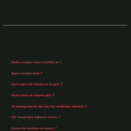
Sidebar
Son Yazılar
Kadın çorapsız dışarı çıkabilir mi ?
Ağustos 7, 2026
Başın atasözü nedir ?
Ağustos 6, 2026
Karnı şişen bir kuzuya ne iyi gelir ?
Ağustos 5, 2026
Avam lisanı ne anlama gelir ?
Ağustos 4, 2026
10 reyting alan bir dizi kaç kişi tarafından izleniyor ?
Ağustos 3, 2026
131 hesap borç bakiyesi verirse ?
Ağustos 3, 2026
İsviçre’de merhaba ne demek ?