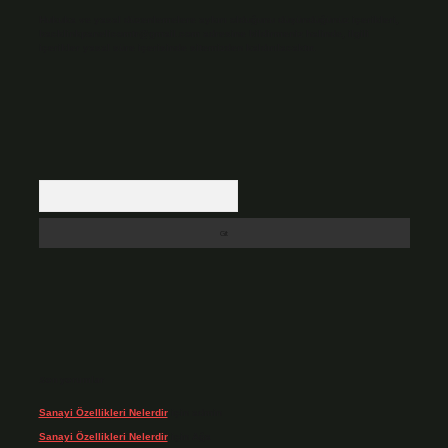
Hukuka ve yasal düzenlemelere aykırı olduğunu düşündüğünüz içerikleri,
backlinkpanelicomtr@gmail.com
adresine bildirmeniz halinde, ilgili
içerikler yasal süre içerisinde sitemizden kaldırılacaktır.
Arama
Son yorumlar
Sanayi Özellikleri Nelerdir
için
admin
Sanayi Özellikleri Nelerdir
için
Ağa