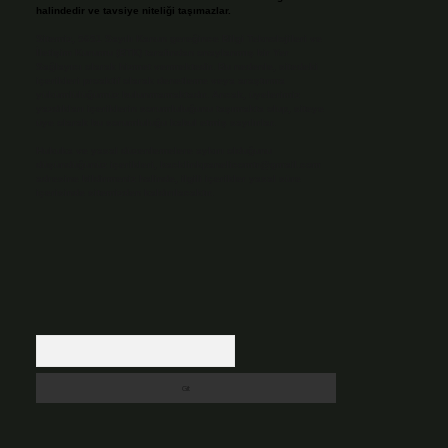
halindedir ve tavsiye niteliği taşımazlar.
Sitemiz, 5651 Sayılı Kanun gereğince Bilgi Teknolojileri ve
İletişim Kurumu (BTK) tarafından onaylanmış bir Yer
Sağlayıcı olarak hizmet vermektedir. Bu nedenle, sitedeki
içerikleri proaktif olarak denetleme veya araştırma
yükümlülüğümüz bulunmamaktadır. Ancak, üyelerimiz
yazdıkları içeriklerin sorumluluğunu taşımakta olup, siteye
üye olarak bu sorumluluğu kabul etmiş sayılırlar.
Hukuka ve yasal düzenlemelere aykırı olduğunu
düşündüğünüz içerikleri,
backlinkpanelicomtr@gmail.com
adresine bildirmeniz halinde, ilgili içerikler yasal süre
içerisinde sitemizden kaldırılacaktır.
Arama