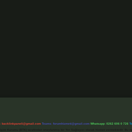
l:
backlinkpaneli@gmail.com
Teams:
forumhizmeti@gmail.com
Whatsapp: 0262 606 0 726
T
etişim Kurumu (BTK) tarafından onaylanmış bir Yer Sağlayıcı olarak hizmet vermektedir. Bu ne