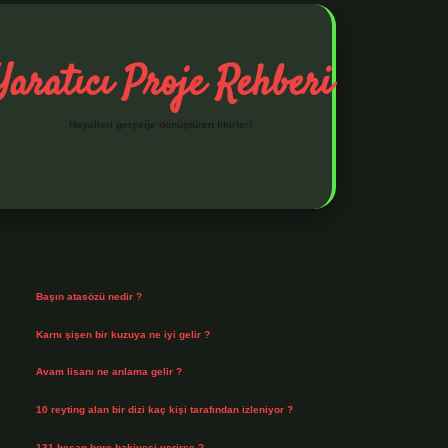
Yaratıcı Proje Rehberi
Hayalleri gerçeğe dönüştüren fikirler!
Sidebar
ilbet mobil giriş
ilbet giriş
piabella giriş adresi
https://www.be
Son Yazılar
Başın atasözü nedir ?
Ağustos 6, 2026
Karnı şişen bir kuzuya ne iyi gelir ?
Ağustos 5, 2026
Avam lisanı ne anlama gelir ?
Ağustos 4, 2026
10 reyting alan bir dizi kaç kişi tarafından izleniyor ?
Ağustos 3, 2026
131 hesap borç bakiyesi verirse ?