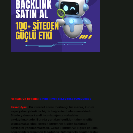
Reklam ve İletişim:
Skype: live:.cid.575569c608265c69
Yasal Uyarı:
Bu internet sitesi, herhangi bir marka, kurum
veya şahıs şirketi ile hiçbir bağlantısı bulunmamaktadır.
Sitede yalnızca kendi hazırladığımız makaleler
paylaşılmaktadır. Burada yer alan içerikler haber niteliği
taşımamakta olup, gerçek kurum ve kişiler hakkında
paylaşım yapılmamaktadır. Gerçek kurum ve kişiler ile isim
benzerlikleri tamamen tesadüfidir. Sitemizdeki bilgiler taslak