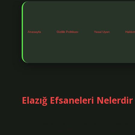
Anasayfa
Gizlilik Politikası
Yasal Uyarı
Hakkı
Etiket:
Efsane örnekleri nelerdir
Elazığ Efsaneleri Nelerdir
Tarih: Eylül 22, 2024
Elazığ’ın efsanesi nedir? Elazığ Taş Olan Kadın Efsanesi –
kaynakla birlikte seller akmış ve derenin gelişmesi mümkü