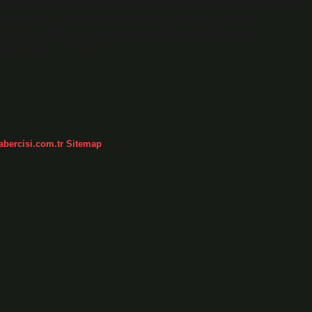
durumu görünce Tanrı’ya dua eder. ELAZIĞ TAŞ OLAN KADIN EFSANESİ
ültür Portalı › Türkiye › Elazığ › Kültür Atlası Efsane örnekleri
ha Eteğinde Ortanca Çeşme’nin bulunduğu Albat Dağı’ndan bir
n (Şahmeran) … Kız Kulesi…
abercisi.com.tr
Sitemap