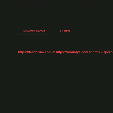
geçirmek isteyen bir kadın derenin kenarına gelir ve bu 
– Kültür Portalıkültürportal › Türkiye › Elazığ › Kültür AtlasıK
nelerdir? Geleneksel Türk Efsaneleri Albat Dağı’ndan Ejder
ejderha çıktı. … Suzan (Suzi) ve Kırklar Dağı … Şah-ı Mera
Elazığ
Devamını okuyun
8 Yorum
Efsaneleri
Nelerdir
https://testforum.com.tr
https://biratolye.com.tr
https://sporh