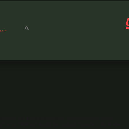
mızda
 Elazığ Çok eski zamanlarda, Keban’ın güneyinden geçen derede,
n olmamış. Sabahleyin kucağında çocuğuyla hayvanlarını bu dereden