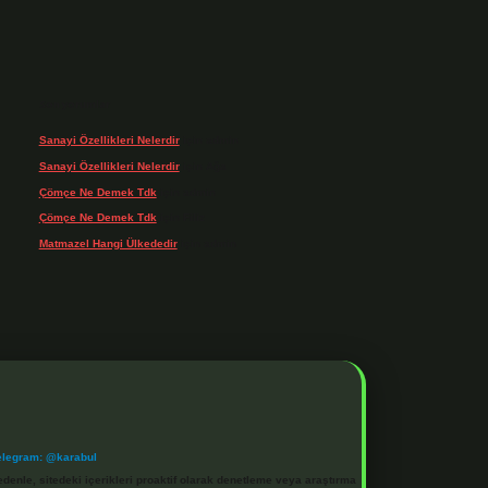
Son yorumlar
Sanayi Özellikleri Nelerdir
için
admin
Sanayi Özellikleri Nelerdir
için
Ağa
Çömçe Ne Demek Tdk
için
admin
Çömçe Ne Demek Tdk
için
Filiz
Matmazel Hangi Ülkededir
için
admin
elegram: @karabul
denle, sitedeki içerikleri proaktif olarak denetleme veya araştırma