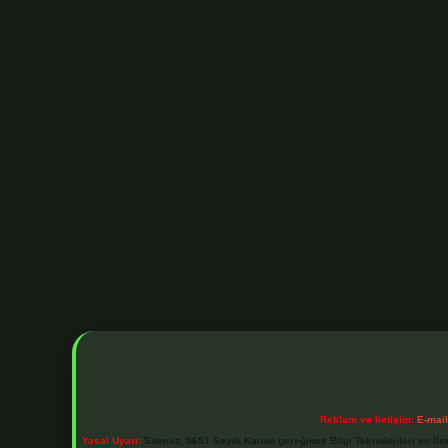
Reklam ve İletişim:
E-mai
Yasal Uyarı:
Sitemiz, 5651 Sayılı Kanun gereğince Bilgi Teknolojileri ve İl