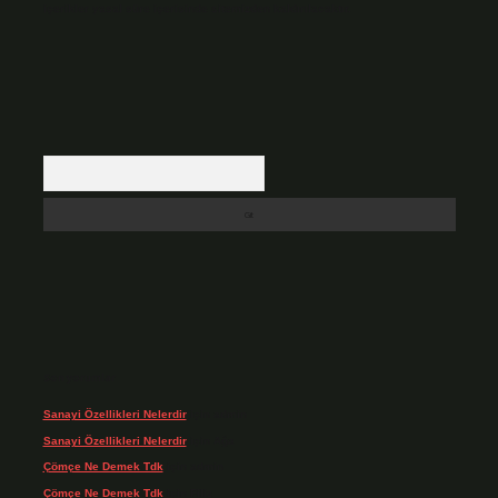
içerikler yasal süre içerisinde sitemizden kaldırılacaktır.
Arama
Son yorumlar
Sanayi Özellikleri Nelerdir
için
admin
Sanayi Özellikleri Nelerdir
için
Ağa
Çömçe Ne Demek Tdk
için
admin
Çömçe Ne Demek Tdk
için
Filiz