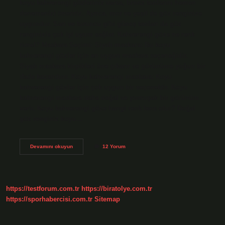
koyu kahverengi gözleriniz varsa, bronz tonlarını hemen
denemenizi öneririz. Ayrıca, mor ve yeşil de göz renginize
uygundur. Sarı ve turuncu gibi güneş tonları da göz
renginizle çok iyi uyum sağlar. Kahverengi göze ne renk
rimel? Maskara Seçimi: Siyah maskara: Bu koyu
kahverengi gözler için en uygun maskara seçeneğidir.
Siyah maskara kirpikleri öne çıkarır ve görünüme yoğun bir
ifade kazandırır. Koyu kahverengi maskara: Koyu
kahverengi gözler için çok uygun bir seçenektir. Koyu
kahverengi maskara daha doğal ve yumuşak bir görünüm
verir. Koyu kahverengi göze hangi renk lens olur? Doğal
göz renginiz koyu…
Koyu
Devamını okuyun
12 Yorum
Kahve
Göze
Hangi
Renk
Göz
https://testforum.com.tr
https://biratolye.com.tr
Kalemi
https://sporhabercisi.com.tr
Sitemap