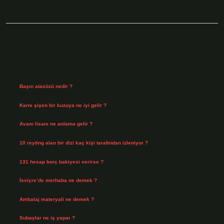
Sidebar
Son Yazılar
Başın atasözü nedir ?
Ağustos 6, 2026
Karnı şişen bir kuzuya ne iyi gelir ?
Ağustos 5, 2026
Avam lisanı ne anlama gelir ?
Ağustos 4, 2026
10 reyting alan bir dizi kaç kişi tarafından izleniyor ?
Ağustos 3, 2026
131 hesap borç bakiyesi verirse ?
Ağustos 3, 2026
İsviçre’de merhaba ne demek ?
Temmuz 30, 2026
Ambalaj materyali ne demek ?
Temmuz 29, 2026
Subaylar ne iş yapar ?