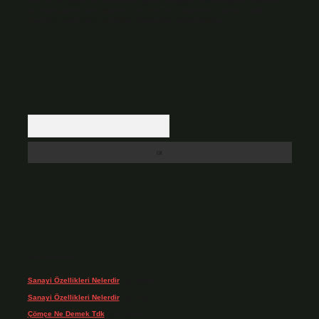
Hukuka ve yasal düzenlemelere aykırı olduğunu düşündüğünüz içerikleri,
backlinkpanelicomtr@gmail.com
adresine bildirmeniz halinde, ilgili
içerikler yasal süre içerisinde sitemizden kaldırılacaktır.
Arama
Son yorumlar
Sanayi Özellikleri Nelerdir
için
admin
Sanayi Özellikleri Nelerdir
için
Ağa
Çömçe Ne Demek Tdk
için
admin