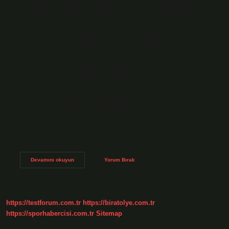
patojenler vücudun savunma sistemini tetikler ve apse
şeklinde iltihaplanmaya neden olur. Apseyi boşaltmak
enfeksiyonu kontrol etmeye yardımcı olur ve hastaya
rahatlama sağlar. Apseyi boşaltmamak enfeksiyonun daha
fazla yayılmasına ve daha ciddi sağlık sorunlarına neden
olabilir. Apse boşaldıktan sonra ne olur? Apsenin
kendiliğinden boşalması akıntıya neden olur. Bu aynı
zamanda ağrıyı da hafifletir. Apsenin boşalması iç
çamaşırını kirleten kötü kokulu bir akıntıya neden olur. Deri
altı apse nasıl geçer? Cilt altındaki apse açılır ve biriken
sıvı, iltihaplı ve ölü doku dikkatlice temizlenir. Daha sonra
drenajı sağlamak için bir drenaj tüpü veya kateter
yerleştirilir…
Apse
Devamını okuyun
Yorum Bırak
Tam
Boşaltılmazsa
Ne
Olur
https://testforum.com.tr
https://biratolye.com.tr
https://sporhabercisi.com.tr
Sitemap