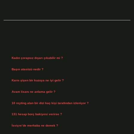
Sidebar
Son Yazılar
Kadın çorapsız dışarı çıkabilir mi ?
Ağustos 7, 2026
Başın atasözü nedir ?
Ağustos 6, 2026
Karnı şişen bir kuzuya ne iyi gelir ?
Ağustos 5, 2026
Avam lisanı ne anlama gelir ?
Ağustos 4, 2026
10 reyting alan bir dizi kaç kişi tarafından izleniyor ?
Ağustos 3, 2026
131 hesap borç bakiyesi verirse ?
Ağustos 3, 2026
İsviçre’de merhaba ne demek ?
Temmuz 30, 2026