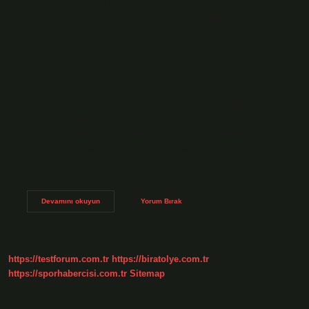
bilgilendirir, ancak herhangi bir cazibe sonucu (mod ve
kişi) almaz. Kip ekleri fiile gelir mi? Mod ekleri fiile gelir!
Fiilimsiler hangi ekleri almaz? Fiil, olumsuzluk sonek
hariç, zaman ve kişi sonekleri gibi özel ekler almaz, yani
devralmaya girmeyin. Fiilleri düşünemezsiniz. Bununla
birlikte, ad oranlarında, ek fiil sonek alarak tahmin
edilebilirler. Fiilimsi olup olmadığı nasıl anlaşılır? Cümlede
fiiller bulmak için fiiller önce cümlede bulunmalıdır. Bunun
için “-Mak, -Mak” sonekleri, kelimelerin sonuna kadar
cümleye getirilir. Bir kelime bu ekleri alırsa bozulmazsa, bu
bir fiil olduğu anlamına gelir. Fiilimsiler iyelik eki alır mı?
Not:…
Kip
Devamını okuyun
Yorum Bırak
Ekleri
Fiilimsi
Olur
Mu
https://testforum.com.tr
https://biratolye.com.tr
https://sporhabercisi.com.tr
Sitemap