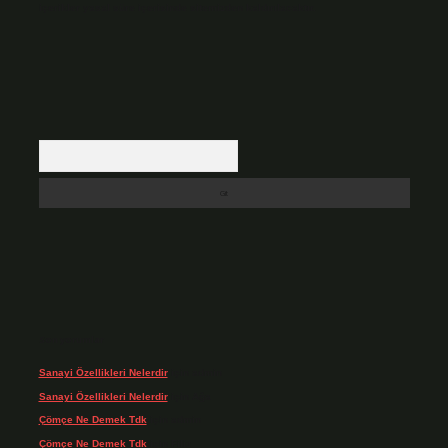
içerikler yasal süre içerisinde sitemizden kaldırılacaktır.
Arama
Son yorumlar
Sanayi Özellikleri Nelerdir
için
admin
Sanayi Özellikleri Nelerdir
için
Ağa
Çömçe Ne Demek Tdk
için
admin
Çömçe Ne Demek Tdk
için
Filiz