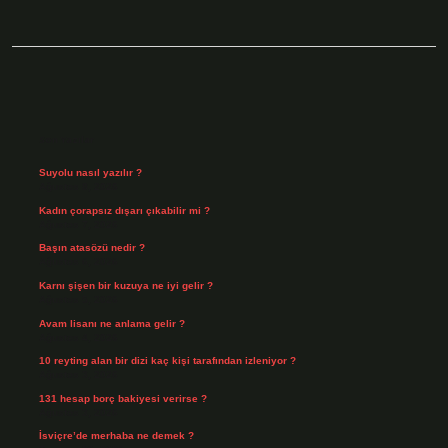
Sidebar
Son Yazılar
Suyolu nasıl yazılır ?
Ağustos 8, 2026
Kadın çorapsız dışarı çıkabilir mi ?
Ağustos 7, 2026
Başın atasözü nedir ?
Ağustos 6, 2026
Karnı şişen bir kuzuya ne iyi gelir ?
Ağustos 5, 2026
Avam lisanı ne anlama gelir ?
Ağustos 4, 2026
10 reyting alan bir dizi kaç kişi tarafından izleniyor ?
Ağustos 3, 2026
131 hesap borç bakiyesi verirse ?
Ağustos 3, 2026
İsviçre’de merhaba ne demek ?