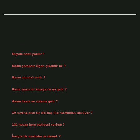
Sidebar
Son Yazılar
Suyolu nasıl yazılır ?
Ağustos 8, 2026
Kadın çorapsız dışarı çıkabilir mi ?
Ağustos 7, 2026
Başın atasözü nedir ?
Ağustos 6, 2026
Karnı şişen bir kuzuya ne iyi gelir ?
Ağustos 5, 2026
Avam lisanı ne anlama gelir ?
Ağustos 4, 2026
10 reyting alan bir dizi kaç kişi tarafından izleniyor ?
Ağustos 3, 2026
131 hesap borç bakiyesi verirse ?
Ağustos 3, 2026
İsviçre’de merhaba ne demek ?