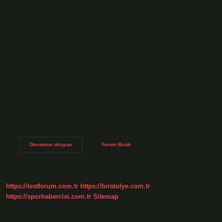
doğum sürecinin başlangıcında meydana gelen düzenli
rahim kasılmalarıdır. Genellikle gebeliğin 37. haftasından
sonra başlarlar. Kasılmalar düzensiz ve hafif kasılmalar
olarak başlayabilir, ancak zamanla düzenli ve daha yoğun
hale gelirler. Gerçek doğum sancısı kaç dakikada bir gelir?
Ağrı erken evrelerde alt sırtta adet ağrısı gibi hissedilebilse
de zamanla bu ağrı daha şiddetli hale gelir ve daha uzun
sürer. Sıklığı giderek artar ve ağrı her 3 ila 5 dakikada bir
hissedilmeye başlar. Doğum ağrısı, gebeliğin son evresi
olarak kabul edilen 38 ila 42. haftalar arasında başlar.
Doğum sancısı kaç dakikada bir gelirse hastaneye gidilir
Kadınlar…
Gerçek
Devamını okuyun
Yorum Bırak
Doğum
Sancısı
Ne
Kadar
Sürer
https://testforum.com.tr
https://biratolye.com.tr
https://sporhabercisi.com.tr
Sitemap