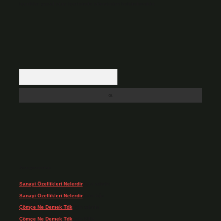
içerikler yasal süre içerisinde sitemizden kaldırılacaktır.
Arama
Son yorumlar
Sanayi Özellikleri Nelerdir
için
admin
Sanayi Özellikleri Nelerdir
için
Ağa
Çömçe Ne Demek Tdk
için
admin
Çömçe Ne Demek Tdk
için
Filiz