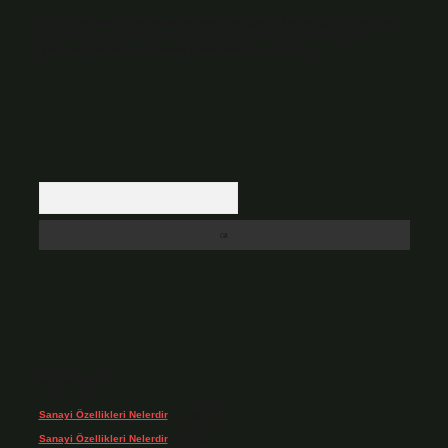
Hukuka ve yasal düzenlemelere aykırı olduğunu düşündüğünüz içerikleri,
backlinkpanelicomtr@gmail.com
adresine bildirmeniz halinde, ilgili
içerikler yasal süre içerisinde sitemizden kaldırılacaktır.
Arama
Son yorumlar
Sanayi Özellikleri Nelerdir
için
admin
Sanayi Özellikleri Nelerdir
için
Ağa