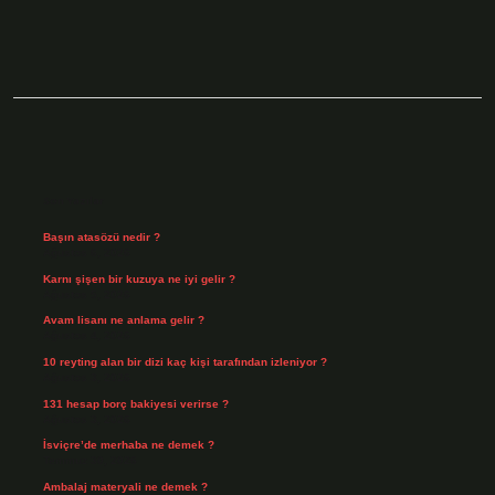
Sidebar
Son Yazılar
Başın atasözü nedir ?
Ağustos 6, 2026
Karnı şişen bir kuzuya ne iyi gelir ?
Ağustos 5, 2026
Avam lisanı ne anlama gelir ?
Ağustos 4, 2026
10 reyting alan bir dizi kaç kişi tarafından izleniyor ?
Ağustos 3, 2026
131 hesap borç bakiyesi verirse ?
Ağustos 3, 2026
İsviçre’de merhaba ne demek ?
Temmuz 30, 2026
Ambalaj materyali ne demek ?