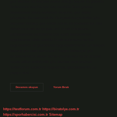
göz damlası ile alerjinin neden olduğu kaşıntı ile giderilir.
Doktorunuz alerjiler için ilaç verebilir. Kuru gözden
kaynaklanan tahriş nedeniyle oluşursa, göz yapay
gözyaşları ile nemlendirilir. Kimyasal konjontivitte (göz
kimyasal teması), göz acilen çok su ile yıkanmalıdır. Göz
iltihabına sıcak su iyi gelir mi? Sıcak Sıkıştırma:
Enflamasyonu hafifletmek için sıcak kompreslerin
uygulanması etkili olabilir. Sıcak suda temiz bir bez
uygulayabilir ve gözlerinize uygulayabilirsiniz. Enfeksiyon
kapmış göz nasıl temizlenir? Yaygın bakteriyel göz
enfeksiyonlarını tedavi etmek mümkündür ve bu amaçla
reçete edilen antibiyotik göz damlası veya merhem
kullanılır ve sıkıştırma uygulaması gerçekleştirilir. En
yaygın viral…
Göz
Devamını okuyun
Yorum Bırak
Iltihabı
Banyo
Yapılır
Mı
https://testforum.com.tr
https://biratolye.com.tr
https://sporhabercisi.com.tr
Sitemap