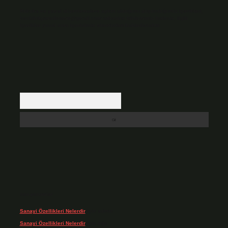
Hukuka ve yasal düzenlemelere aykırı olduğunu düşündüğünüz içerikleri,
backlinkpanelicomtr@gmail.com
adresine bildirmeniz halinde, ilgili
içerikler yasal süre içerisinde sitemizden kaldırılacaktır.
Arama
Son yorumlar
Sanayi Özellikleri Nelerdir
için
admin
Sanayi Özellikleri Nelerdir
için
Ağa