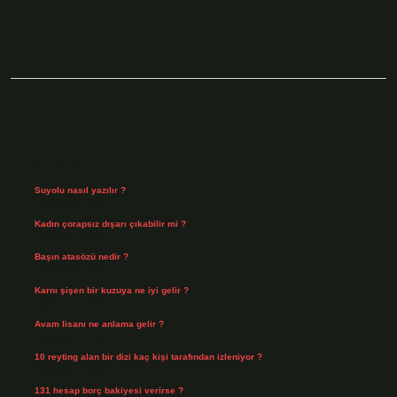
Sidebar
Son Yazılar
Suyolu nasıl yazılır ?
Ağustos 8, 2026
Kadın çorapsız dışarı çıkabilir mi ?
Ağustos 7, 2026
Başın atasözü nedir ?
Ağustos 6, 2026
Karnı şişen bir kuzuya ne iyi gelir ?
Ağustos 5, 2026
Avam lisanı ne anlama gelir ?
Ağustos 4, 2026
10 reyting alan bir dizi kaç kişi tarafından izleniyor ?
Ağustos 3, 2026
131 hesap borç bakiyesi verirse ?