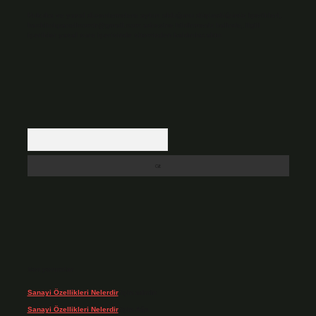
Hukuka ve yasal düzenlemelere aykırı olduğunu düşündüğünüz içerikleri,
backlinkpanelicomtr@gmail.com
adresine bildirmeniz halinde, ilgili
içerikler yasal süre içerisinde sitemizden kaldırılacaktır.
Arama
Son yorumlar
Sanayi Özellikleri Nelerdir
için
admin
Sanayi Özellikleri Nelerdir
için
Ağa