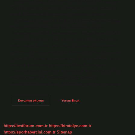
Hansgrohe hangi ülkenin markası? Merkezi Almanya’nın
Schiltach kentinde bulunan Hansgrohe Grubu, banyo ve
mutfak sektöründe küresel bir oyuncudur. Şirket ve
değerleri hakkında daha fazla bilgiyi burada bulabilirsiniz.
Ayrıca: Hansgrohe Grubu’nun markaları arasında
hansgrohe ve AXOR bulunmaktadır. Hansgrohe ve GROHE
aynı mı? Hansgrohe, 1901 yılında Hans Grohe tarafından
Almanya’da kuruldu. Ünlü Alman markası, uzun ömürlü
performans sunan ürünleriyle tanınıyor. Hansgrohe kaç yıl
garantili? Şirket prensiplerine göre 5 yıl garantilidir. En iyi
musluk markası hangisi? En İyi Musluk Bataryası
ÖnerileriHayırEn İyi Musluk BataryasıEditörün Puanı1E.C.A
Niobe9,9/102VitrA A42558 Origin9,8/103Franke
Sirius9,7/104Artema Split A421449. Grohe Alman markası…
Hansgrohe
Devamını okuyun
Yorum Bırak
Kaliteli
Mi
https://testforum.com.tr
https://biratolye.com.tr
https://sporhabercisi.com.tr
Sitemap