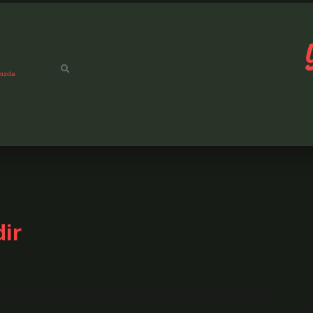
mızda
dir
in ilgili iş/görev için ihtiyaç duyduğu insani, teknik ve sosyal
erini karşılamasını (yüksek performans) sağlayan belirli nitelikler ve