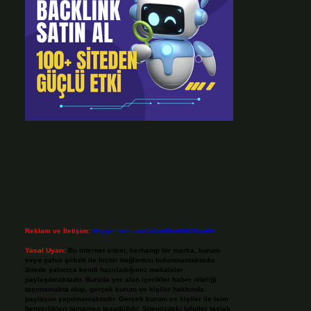
Reklam ve İletişim:
Skype: live:.cid.575569c608265c69
Yasal Uyarı:
Bu internet sitesi, herhangi bir marka, kurum
veya şahıs şirketi ile hiçbir bağlantısı bulunmamaktadır.
Sitede yalnızca kendi hazırladığımız makaleler
paylaşılmaktadır. Burada yer alan içerikler haber niteliği
taşımamakta olup, gerçek kurum ve kişiler hakkında
paylaşım yapılmamaktadır. Gerçek kurum ve kişiler ile isim
benzerlikleri tamamen tesadüfidir. Sitemizdeki bilgiler taslak