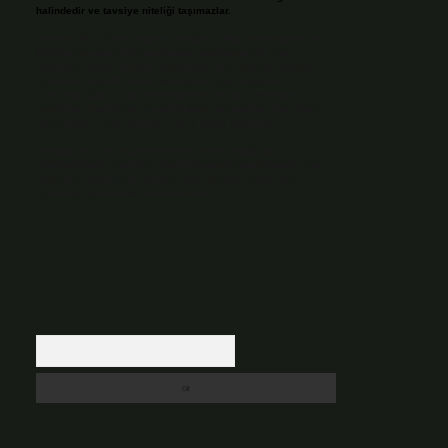
halindedir ve tavsiye niteliği taşımazlar.
Sitemiz, 5651 Sayılı Kanun gereğince Bilgi Teknolojileri ve
İletişim Kurumu (BTK) tarafından onaylanmış bir Yer
Sağlayıcı olarak hizmet vermektedir. Bu nedenle, sitedeki
içerikleri proaktif olarak denetleme veya araştırma
yükümlülüğümüz bulunmamaktadır. Ancak, üyelerimiz
yazdıkları içeriklerin sorumluluğunu taşımakta olup, siteye
üye olarak bu sorumluluğu kabul etmiş sayılırlar.
Hukuka ve yasal düzenlemelere aykırı olduğunu
düşündüğünüz içerikleri,
backlinkpanelicomtr@gmail.com
adresine bildirmeniz halinde, ilgili içerikler yasal süre
içerisinde sitemizden kaldırılacaktır.
Arama