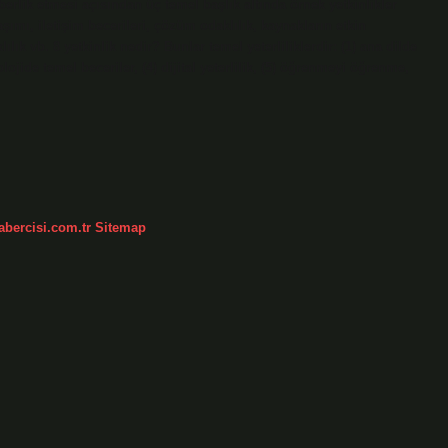
hberlik etmesi açısından üç temel başlık altında örnek yetkinlikler
şımı, iletişim becerileri, çözüm odaklılık, kaynakların etkin
lık vb. 8 yetkinlik nedir? Bunlar temel yeterliliklerdir: (1) ana dilde
olojide temel beceriler, (4) dijital yeterlilik, (5) öğrenmeyi öğrenme,
abercisi.com.tr
Sitemap