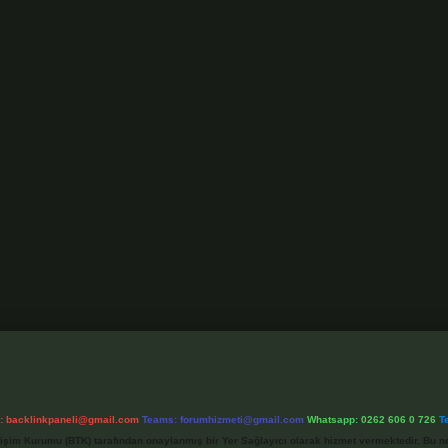
l:
backlinkpaneli@gmail.com
Teams:
forumhizmeti@gmail.com
Whatsapp: 0262 606 0 726
T
etişim Kurumu (BTK) tarafından onaylanmış bir Yer Sağlayıcı olarak hizmet vermektedir. Bu ne