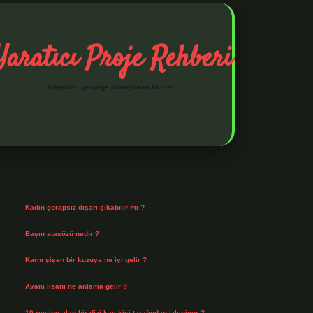
Yaratıcı Proje Rehberi
Hayalleri gerçeğe dönüştüren fikirler!
Sidebar
ilbet mobil giriş
ilbet giriş
piabella giriş adresi
https://www.be
Son Yazılar
Kadın çorapsız dışarı çıkabilir mi ?
Ağustos 7, 2026
Başın atasözü nedir ?
Ağustos 6, 2026
Karnı şişen bir kuzuya ne iyi gelir ?
Ağustos 5, 2026
Avam lisanı ne anlama gelir ?
Ağustos 4, 2026
10 reyting alan bir dizi kaç kişi tarafından izleniyor ?