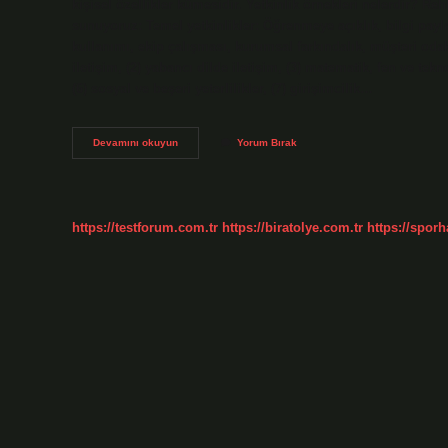
kişisel özellikler kümesidir. Yetkinlik örnekleri nelerdir? Re
sunuyoruz: Temel yetkinlikler: Öğrenmeye açıklık, bilgi payla
kullanımı, ekip çalışması, kurumsal farkındalık, müşteri odaklı
iletişim, (2) yabancı dilde iletişim, (3) matematik, fen ve tekn
(6) sosyal ve beşeri yeterlilikler, (7) girişimcilik…
Yetkinlik
Devamını okuyun
Yorum Bırak
Becerileri
Nelerdir
https://testforum.com.tr
https://biratolye.com.tr
https://sporh