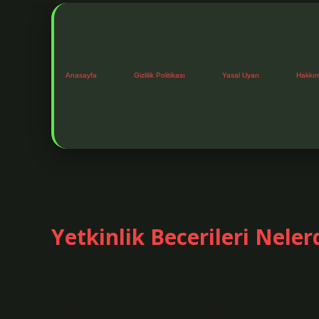
Anasayfa
Gizlilik Politikası
Yasal Uyarı
Hakkı
Etiket:
Güçlü davranışsal yetkinlikler nelerdir
Yetkinlik Becerileri Neler
Tarih: Ekim 16, 2024
Yetkinlik ve beceriler nelerdir? Yetenek: Yetenekler, bir kişin
özelliklerdir. Yeterlilik: Bir kişinin organizasyonun beklentil