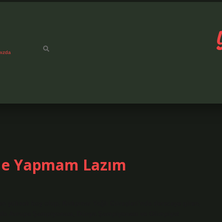
mızda
 Ne Yapmam Lazım
en yüksek boy olup, Kırkpınar Yağlı Güreşleri’nde dereceye giren,
inde Avrupa Şampiyonası, Dünya Şampiyonası ve Olimpiyat