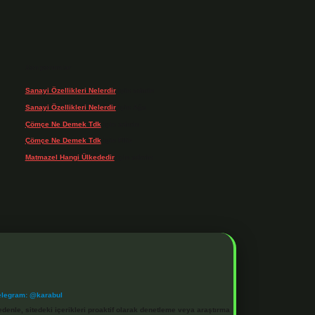
Son yorumlar
Sanayi Özellikleri Nelerdir
için
admin
Sanayi Özellikleri Nelerdir
için
Ağa
Çömçe Ne Demek Tdk
için
admin
Çömçe Ne Demek Tdk
için
Filiz
Matmazel Hangi Ülkededir
için
admin
elegram: @karabul
denle, sitedeki içerikleri proaktif olarak denetleme veya araştırma