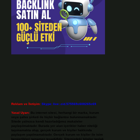
Reklam ve İletişim:
Skype: live:.cid.575569c608265c69
Yasal Uyarı:
Bu internet sitesi, herhangi bir marka, kurum
veya şahıs şirketi ile hiçbir bağlantısı bulunmamaktadır.
Sitede yalnızca kendi hazırladığımız makaleler
paylaşılmaktadır. Burada yer alan içerikler haber niteliği
taşımamakta olup, gerçek kurum ve kişiler hakkında
paylaşım yapılmamaktadır. Gerçek kurum ve kişiler ile isim
benzerlikleri tamamen tesadüfidir. Sitemizdeki bilgiler taslak