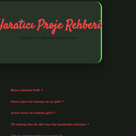
Yaratıcı Proje Rehberi
Hayalleri gerçeğe dönüştüren fikirler!
Sidebar
ilbet mobil giriş
ilbet giriş
piabella giriş adresi
https://www.be
Son Yazılar
Başın atasözü nedir ?
Ağustos 6, 2026
Karnı şişen bir kuzuya ne iyi gelir ?
Ağustos 5, 2026
Avam lisanı ne anlama gelir ?
Ağustos 4, 2026
10 reyting alan bir dizi kaç kişi tarafından izleniyor ?
Ağustos 3, 2026
131 hesap borç bakiyesi verirse ?