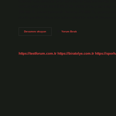
Oyunları’nda dereceye giren pehlivanlar başpehlivanlığa yü
GÜREŞ BAŞPEHLİVAN ÖDÜLÜ NE KADAR? Bu yılki Kırkpınar Y
550.000 TL olarak belirlendi. İkinciye 275.000 TL, üçüncü ola
olmak gerekir? Güreş için tolere edilebilir olan 42 kilonun
Başpehlivan
Devamını okuyun
Yorum Bırak
Olmak
Için
Ne
Yapmam
Lazım
https://testforum.com.tr
https://biratolye.com.tr
https://sporh