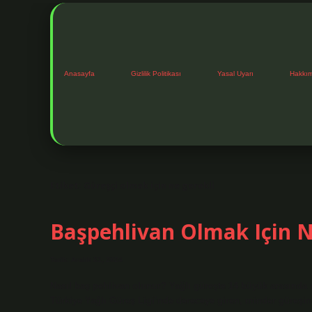
Anasayfa
Gizlilik Politikası
Yasal Uyarı
Hakkı
Etiket:
Güreşçi olmak için ne gerekli
Başpehlivan Olmak Için
Tarih: Aralık 31, 2024
Nasıl baş pehlivan olunur? Yağlı güreşte 14 büyük arasında 
Türkiye Yağlı Güreş Ligi’nde dereceye giren, minder güreş