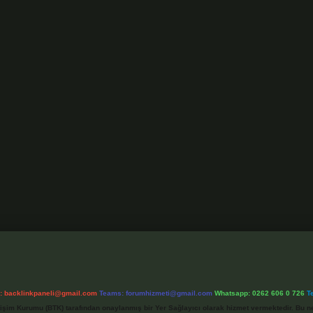
l:
backlinkpaneli@gmail.com
Teams:
forumhizmeti@gmail.com
Whatsapp: 0262 606 0 726
T
etişim Kurumu (BTK) tarafından onaylanmış bir Yer Sağlayıcı olarak hizmet vermektedir. Bu ne