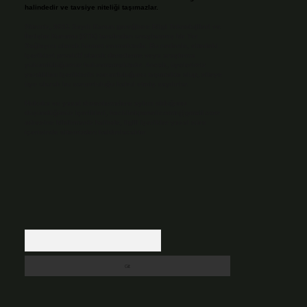
halindedir ve tavsiye niteliği taşımazlar.
Sitemiz, 5651 Sayılı Kanun gereğince Bilgi Teknolojileri ve
İletişim Kurumu (BTK) tarafından onaylanmış bir Yer
Sağlayıcı olarak hizmet vermektedir. Bu nedenle, sitedeki
içerikleri proaktif olarak denetleme veya araştırma
yükümlülüğümüz bulunmamaktadır. Ancak, üyelerimiz
yazdıkları içeriklerin sorumluluğunu taşımakta olup, siteye
üye olarak bu sorumluluğu kabul etmiş sayılırlar.
Hukuka ve yasal düzenlemelere aykırı olduğunu
düşündüğünüz içerikleri,
backlinkpanelicomtr@gmail.com
adresine bildirmeniz halinde, ilgili içerikler yasal süre
içerisinde sitemizden kaldırılacaktır.
Arama