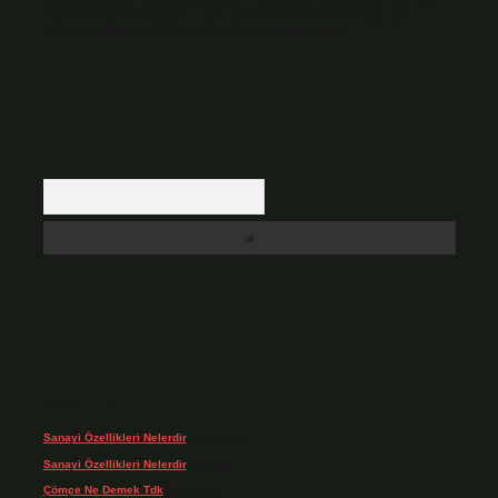
Hukuka ve yasal düzenlemelere aykırı olduğunu düşündüğünüz içerikleri,
backlinkpanelicomtr@gmail.com
adresine bildirmeniz halinde, ilgili
içerikler yasal süre içerisinde sitemizden kaldırılacaktır.
Arama
Son yorumlar
Sanayi Özellikleri Nelerdir
için
admin
Sanayi Özellikleri Nelerdir
için
Ağa
Çömçe Ne Demek Tdk
için
admin