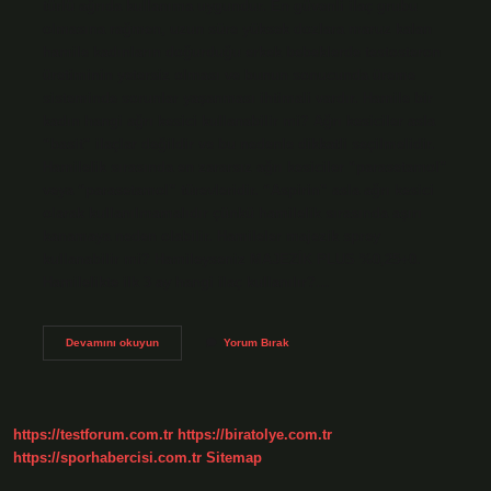
türlü ağrıda kullanıma uygundur. En güvenli ilaç grubu
olmasına rağmen, uzun süre yüksek dozlara maruz kalan
hamile kadınların doğurduğu erkek bebeklerde testosteron
üretiminin yetersiz olması ve bunun sonucunda üreme
sisteminde sorunlar yaşanması ihtimali vardır. Hamile bir
kadın hangi ağrı kesici kullanabilir mi? Ağrı kesiciler asla
“basit” ilaçlar değildir ve bu nedenle dikkatli seçilmelidir.
Hamilelik sırasında en zararsız ağrı kesiciler “parasetamol”
veya “parasetamol” türevleridir. “Aspirin” asla ağrı kesici
olarak kullanılmamalıdır çünkü hamilelik sırasında aşırı
kanamaya neden olabilir. Hamileler majezik sprey
kullanabilir mi? Hamileyseniz MAJEZİK PLUS %0,25+0.
Hamilelikte ilk 3 ay hangi ilaç kullanılır?…
Majezik
Devamını okuyun
Yorum Bırak
Hamilelikte
Kullanılır
Mı
https://testforum.com.tr
https://biratolye.com.tr
https://sporhabercisi.com.tr
Sitemap