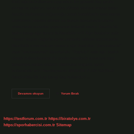
türlü ağrıda kullanıma uygundur. En güvenli ilaç grubu
olmasına rağmen, uzun süre yüksek dozlara maruz kalan
hamile kadınların doğurduğu erkek bebeklerde testosteron
üretiminin yetersiz olması ve bunun sonucunda üreme
sisteminde sorunlar yaşanması ihtimali vardır. Hamile bir
kadın hangi ağrı kesici kullanabilir mi? Ağrı kesiciler asla
“basit” ilaçlar değildir ve bu nedenle dikkatli seçilmelidir.
Hamilelik sırasında en zararsız ağrı kesiciler “parasetamol”
veya “parasetamol” türevleridir. “Aspirin” asla ağrı kesici
olarak kullanılmamalıdır çünkü hamilelik sırasında aşırı
kanamaya neden olabilir. Hamileler majezik sprey
kullanabilir mi? Hamileyseniz MAJEZİK PLUS %0,25+0.
Hamilelikte ilk 3 ay hangi ilaç kullanılır?…
Majezik
Devamını okuyun
Yorum Bırak
Hamilelikte
Kullanılır
Mı
https://testforum.com.tr
https://biratolye.com.tr
https://sporhabercisi.com.tr
Sitemap