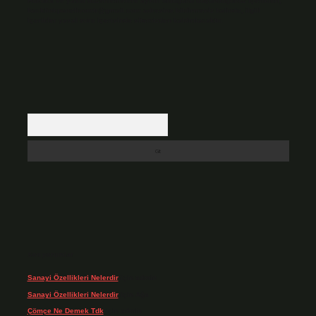
Hukuka ve yasal düzenlemelere aykırı olduğunu düşündüğünüz içerikleri,
backlinkpanelicomtr@gmail.com
adresine bildirmeniz halinde, ilgili
içerikler yasal süre içerisinde sitemizden kaldırılacaktır.
Arama
Son yorumlar
Sanayi Özellikleri Nelerdir
için
admin
Sanayi Özellikleri Nelerdir
için
Ağa
Çömçe Ne Demek Tdk
için
admin