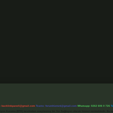
l:
backlinkpaneli@gmail.com
Teams:
forumhizmeti@gmail.com
Whatsapp: 0262 606 0 726
T
etişim Kurumu (BTK) tarafından onaylanmış bir Yer Sağlayıcı olarak hizmet vermektedir. Bu ne