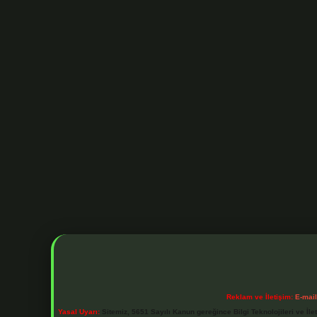
Reklam ve İletişim:
E-mai
Yasal Uyarı:
Sitemiz, 5651 Sayılı Kanun gereğince Bilgi Teknolojileri ve İl