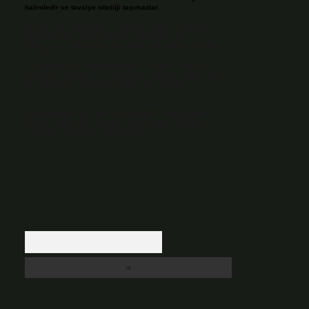
halindedir ve tavsiye niteliği taşımazlar.
Sitemiz, 5651 Sayılı Kanun gereğince Bilgi Teknolojileri ve
İletişim Kurumu (BTK) tarafından onaylanmış bir Yer
Sağlayıcı olarak hizmet vermektedir. Bu nedenle, sitedeki
içerikleri proaktif olarak denetleme veya araştırma
yükümlülüğümüz bulunmamaktadır. Ancak, üyelerimiz
yazdıkları içeriklerin sorumluluğunu taşımakta olup, siteye
üye olarak bu sorumluluğu kabul etmiş sayılırlar.
Hukuka ve yasal düzenlemelere aykırı olduğunu
düşündüğünüz içerikleri,
backlinkpanelicomtr@gmail.com
adresine bildirmeniz halinde, ilgili içerikler yasal süre
içerisinde sitemizden kaldırılacaktır.
Arama