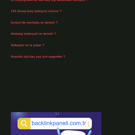
Ağustos 3, 2026
131 hesap borç bakiyesi verirse ?
Ağustos 3, 2026
İsviçre’de merhaba ne demek ?
Temmuz 30, 2026
Ambalaj materyali ne demek ?
Temmuz 29, 2026
Subaylar ne iş yapar ?
Temmuz 28, 2026
Kozalak özü kaç yaş için uygundur ?
Temmuz 26, 2026