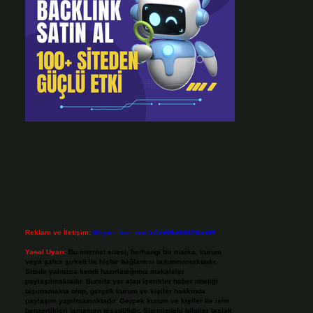
Reklam ve İletişim:
Skype: live:.cid.575569c608265c69
Yasal Uyarı:
Bu internet sitesi, herhangi bir marka, kurum
veya şahıs şirketi ile hiçbir bağlantısı bulunmamaktadır.
Sitede yalnızca kendi hazırladığımız makaleler
paylaşılmaktadır. Burada yer alan içerikler haber niteliği
taşımamakta olup, gerçek kurum ve kişiler hakkında
paylaşım yapılmamaktadır. Gerçek kurum ve kişiler ile isim
benzerlikleri tamamen tesadüfidir. Sitemizdeki bilgiler taslak