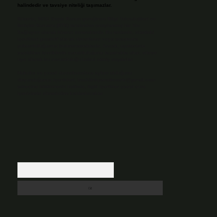
halindedir ve tavsiye niteliği taşımazlar.
Sitemiz, 5651 Sayılı Kanun gereğince Bilgi Teknolojileri ve
İletişim Kurumu (BTK) tarafından onaylanmış bir Yer
Sağlayıcı olarak hizmet vermektedir. Bu nedenle, sitedeki
içerikleri proaktif olarak denetleme veya araştırma
yükümlülüğümüz bulunmamaktadır. Ancak, üyelerimiz
yazdıkları içeriklerin sorumluluğunu taşımakta olup, siteye
üye olarak bu sorumluluğu kabul etmiş sayılırlar.
Hukuka ve yasal düzenlemelere aykırı olduğunu
düşündüğünüz içerikleri,
backlinkpanelicomtr@gmail.com
adresine bildirmeniz halinde, ilgili içerikler yasal süre
içerisinde sitemizden kaldırılacaktır.
Arama