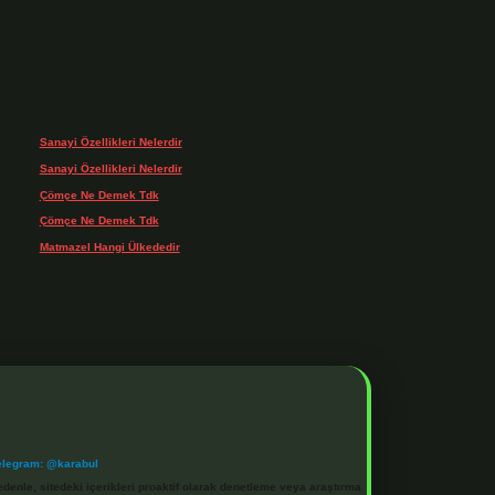
Son yorumlar
Sanayi Özellikleri Nelerdir
için
admin
Sanayi Özellikleri Nelerdir
için
Ağa
Çömçe Ne Demek Tdk
için
admin
Çömçe Ne Demek Tdk
için
Filiz
Matmazel Hangi Ülkededir
için
admin
elegram: @karabul
denle, sitedeki içerikleri proaktif olarak denetleme veya araştırma