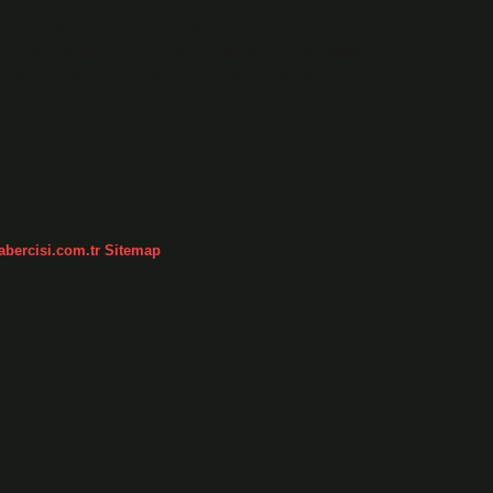
elefonunuzda veya tabletinizde Google uygulamasını açın. Ayarlar’ın
ştir’e dokunun. Aramayı özelleştir’i kapatın. Arama kısıtlama nasıl
elirle’ye dokunun. Telefon gelen aramalara neden kapanır?
ğini kontrol edin. Geçiyorsa, yakınlık sensörü devre dışıdır. Eller
 veya bir arama sırasında arama…
abercisi.com.tr
Sitemap