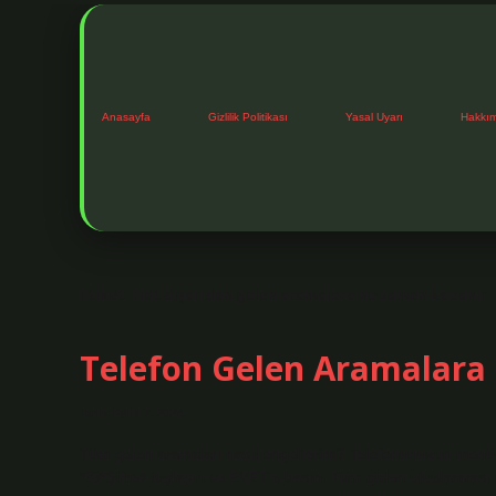
Anasayfa
Gizlilik Politikası
Yasal Uyarı
Hakkı
Etiket:
Hat dışarıdan gelen aramalara ne zaman kapanır
Telefon Gelen Aramalara N
Tarih: Eylül 7, 2024
Tüm gelen aramaları nasıl engellerim? Telefonunuzun menüsün
*33*Şifre# tuşlayın ve EVET’e basın. Tüm giden uluslararası ç