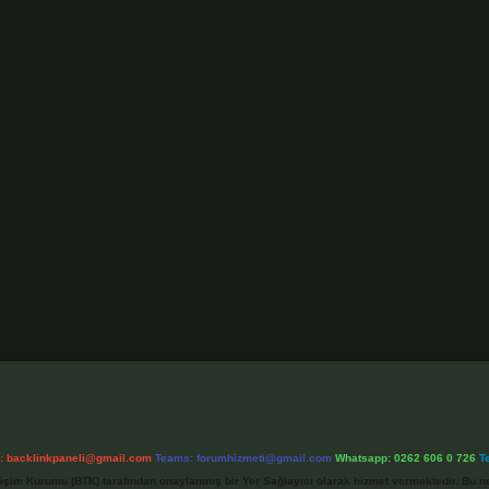
l:
backlinkpaneli@gmail.com
Teams:
forumhizmeti@gmail.com
Whatsapp: 0262 606 0 726
T
etişim Kurumu (BTK) tarafından onaylanmış bir Yer Sağlayıcı olarak hizmet vermektedir. Bu ne