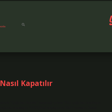
mızda
asıl Kapatılır
de “Çağrıları Kısıtla” seçeneği yoksa; Tüm çağrıları kısıtlayın:
ağrıları kısıtlayın: *331*Şifre# tuşlayın ve EVET’e basın. Gelen