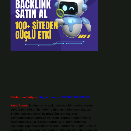
Reklam ve İletişim:
Skype: live:.cid.575569c608265c69
Yasal Uyarı:
Bu internet sitesi, herhangi bir marka, kurum
veya şahıs şirketi ile hiçbir bağlantısı bulunmamaktadır.
Sitede yalnızca kendi hazırladığımız makaleler
paylaşılmaktadır. Burada yer alan içerikler haber niteliği
taşımamakta olup, gerçek kurum ve kişiler hakkında
paylaşım yapılmamaktadır. Gerçek kurum ve kişiler ile isim
benzerlikleri tamamen tesadüfidir. Sitemizdeki bilgiler taslak