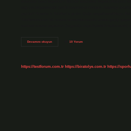
aramalar nasıl kapatılır? Benzer aramaları kapatınAndroid t
sağ üst köşesindeki profil resminize tıklayın. Aramayı özelle
yapılır? Ayarlar > Telefon’a gidin. Çağrı engelleme/Hayır. B
Telefonunuzun bir arama sırasında sessiz moda geçip geçmedi
serbest arama yaparken (hoparlör veya kulaklık kullanarak)
Telefon
Devamını okuyun
10 Yorum
Gelen
Aramalara
Nasıl
Kapatılır
https://testforum.com.tr
https://biratolye.com.tr
https://sporh