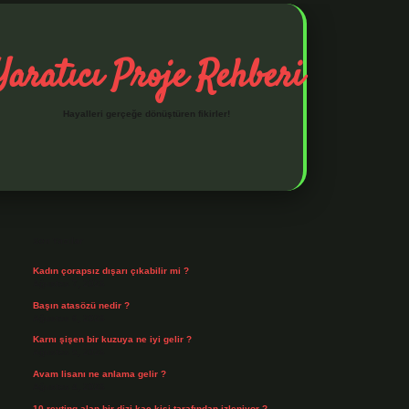
Yaratıcı Proje Rehberi
Hayalleri gerçeğe dönüştüren fikirler!
Sidebar
ilbet mobil giriş
ilbet giriş
piabella giriş adresi
https://www.
Son Yazılar
Kadın çorapsız dışarı çıkabilir mi ?
Ağustos 7, 2026
Başın atasözü nedir ?
Ağustos 6, 2026
Karnı şişen bir kuzuya ne iyi gelir ?
Ağustos 5, 2026
Avam lisanı ne anlama gelir ?
Ağustos 4, 2026
10 reyting alan bir dizi kaç kişi tarafından izleniyor ?