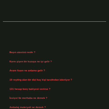
Sidebar
Son Yazılar
Başın atasözü nedir ?
Ağustos 6, 2026
Karnı şişen bir kuzuya ne iyi gelir ?
Ağustos 5, 2026
Avam lisanı ne anlama gelir ?
Ağustos 4, 2026
10 reyting alan bir dizi kaç kişi tarafından izleniyor ?
Ağustos 3, 2026
131 hesap borç bakiyesi verirse ?
Ağustos 3, 2026
İsviçre’de merhaba ne demek ?
Temmuz 30, 2026
Ambalaj materyali ne demek ?