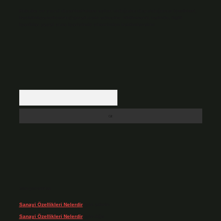
Hukuka ve yasal düzenlemelere aykırı olduğunu düşündüğünüz içerikleri,
backlinkpanelicomtr@gmail.com
adresine bildirmeniz halinde, ilgili
içerikler yasal süre içerisinde sitemizden kaldırılacaktır.
Arama
Son yorumlar
Sanayi Özellikleri Nelerdir
için
admin
Sanayi Özellikleri Nelerdir
için
Ağa