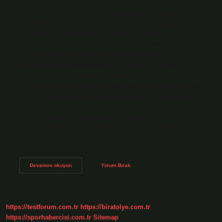
beyanı hazırlanmamıştır. Hazır olma durumu ne demek?
Olmak’ın sözlükte bir şeyler yapmaya hazır olduğu
tanımlanmıştır. “Mevcut durum ve koşullar hakkında hazır
hissetmemek. Hazırmısın ne demek? “Bugüne hazır” işlevi,
internet üzerindeki baskıyı azaltmayı ve Crush’ın gerçek
hayatta buluşmaya istekli olduğunda kullanıcıları
bilgilendirmeyi amaçlamaktadır. Hazırlıksız ne demek
ingilizce? Elden çıkarma zf. Hazırlık yapmak ne demek?
Hazır olmanız veya durumlar sağlamak için ihtiyacınız olan
şeyleri toplamak için açıklama açıklaması. Zorunlu olmak
ne demektir? Aksi halde koşullu veya mümkün olmayan
durum; Mantıksal imkansızlığı ifade eden felsefi Ulam
farklıdır. Hazırın anlamı nedir? Hazır – Nişyan Sözlüğü.
Ḥāḍir…
Hazırsız
Devamını okuyun
Yorum Bırak
Ne
Demek
https://testforum.com.tr
https://biratolye.com.tr
https://sporhabercisi.com.tr
Sitemap