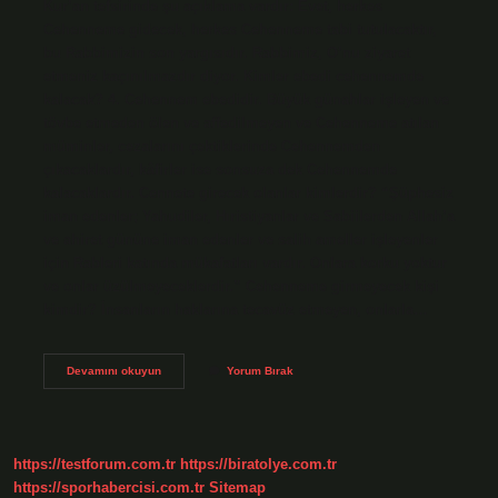
Kur’an tefsirinde şu açıklama vardır: Evet, herkes
Cehenneme gidecek, herkes Cehenneme tabi tutulacaktır,
bu Rabbimizin son yargısıdır. Rabbimiz, O’nu ziyaret
etmeniz kaçınılmazdır diyor. Kimler ebedi cehennemde
kalacak? 4. Cehennem ebedidir. Büyük günahlar işleyen ve
tövbe etmeden ölen ve affedilmeyen ve Cehenneme atılan
müminler, cezalarını çektiklerinde Cehennemden
çıkacaklardır, kâfirler ise sonsuza dek Cehennemde
kalacaklardır. Cennete girecek olanlar kimlerdir? “Şüphesiz
iman edenler; Yahudiler, Hıristiyanlar ve Sabiilerden Allah’a
ve ahiret gününe iman edenler ve salih ameller işleyenler
için Rableri katında mükafatları vardır. Onlara korku yoktur
ve onlar üzülmeyeceklerdir.” Cehenneme girmeyecek kişi
kimdir? İnsanların haklarına tecavüz etmeyen, onlarla…
Cehenneme
Devamını okuyun
Yorum Bırak
Girecek
Olanlar
Kimlerdir
https://testforum.com.tr
https://biratolye.com.tr
https://sporhabercisi.com.tr
Sitemap