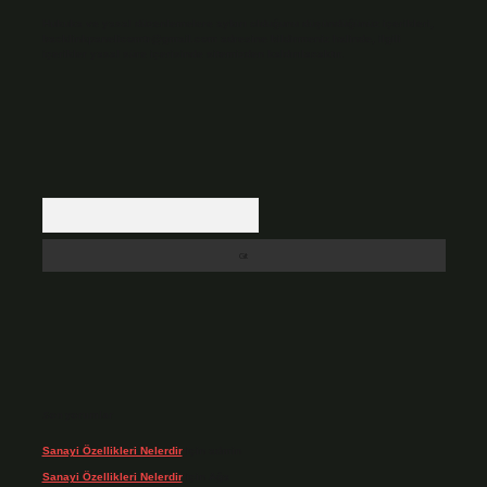
Hukuka ve yasal düzenlemelere aykırı olduğunu düşündüğünüz içerikleri,
backlinkpanelicomtr@gmail.com
adresine bildirmeniz halinde, ilgili
içerikler yasal süre içerisinde sitemizden kaldırılacaktır.
Arama
Son yorumlar
Sanayi Özellikleri Nelerdir
için
admin
Sanayi Özellikleri Nelerdir
için
Ağa