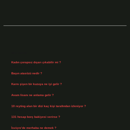
Sidebar
Son Yazılar
Kadın çorapsız dışarı çıkabilir mi ?
Ağustos 7, 2026
Başın atasözü nedir ?
Ağustos 6, 2026
Karnı şişen bir kuzuya ne iyi gelir ?
Ağustos 5, 2026
Avam lisanı ne anlama gelir ?
Ağustos 4, 2026
10 reyting alan bir dizi kaç kişi tarafından izleniyor ?
Ağustos 3, 2026
131 hesap borç bakiyesi verirse ?
Ağustos 3, 2026
İsviçre’de merhaba ne demek ?