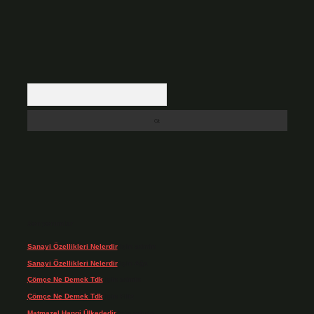
Arama
Son yorumlar
Sanayi Özellikleri Nelerdir
için
admin
Sanayi Özellikleri Nelerdir
için
Ağa
Çömçe Ne Demek Tdk
için
admin
Çömçe Ne Demek Tdk
için
Filiz
Matmazel Hangi Ülkededir
için
admin