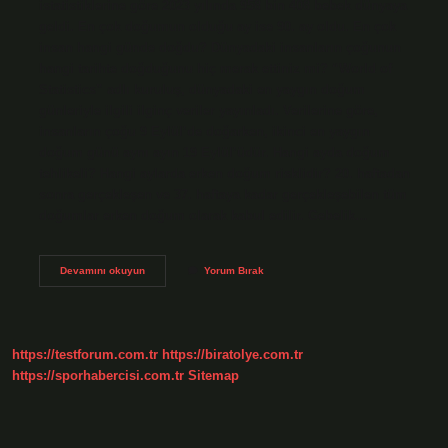
istatistiklerine göre 2023 yılında 958 bin 408 bebek dünyaya
geldi. En çok doğumun olduğu ay ise 90. ay oldu. En çok
insan hangi günde doğdu? Dünyadaki insanların çoğunun
hangi tarihte doğduğunu hiç merak ettiniz mi? “World of
Statistics” adlı kuruluş, dünyadaki en yaygın doğum
günleriyle ilgili ilginç veriler yayınladı. Verilerine göre,
insanların çoğu 9 Eylül’de doğarken, ikinci en yaygın
doğum günü aynı ayın 19 Eylül’üdür. Hangi ayda doğum
tehlikeli? Hangi aylarda erken doğum risklidir? 20. haftadan
sonra gerçekleşen ve 37. haftaya kadar gerçekleşebilen tüm
doğumlar erken doğum olarak kabul edilir. Gebelik…
En
Devamını okuyun
Yorum Bırak
Çok
Hangi
Ayda
Insan
Doğdu
https://testforum.com.tr
https://biratolye.com.tr
https://sporhabercisi.com.tr
Sitemap