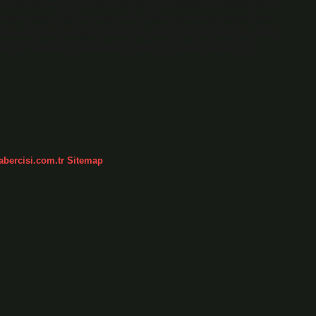
ım Savaşı sırasında telgrafı kullanmaya başladı. Savaştan sonra
elgraf hatları 1862’de inşa edildi. Halkın yardımıyla telgraf kısa
denemesi hangi padişah döneminde oldu? Sözleri Varna’ya verici
 elmas bir madalya ve Abdulmecid Han’ın imzasını taşıyan bir
abercisi.com.tr
Sitemap