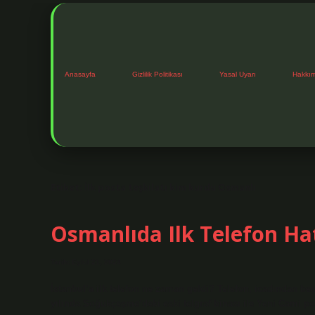
Anasayfa
Gizlilik Politikası
Yasal Uyarı
Hakkı
Etiket:
İlk posta teşkilatı kim kurdu Osmanlı
Osmanlıda Ilk Telefon Ha
Tarih: Eylül 21, 2024
İstanbul’a ilk telefon ne zaman geldi? Telefon, icadından beş 
yılında Soğukçeşme’deki eski telgraf binası ile Yeni Cami po