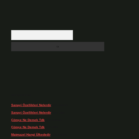
Arama
Son yorumlar
Sanayi Özellikleri Nelerdir
için
admin
Sanayi Özellikleri Nelerdir
için
Ağa
Çömçe Ne Demek Tdk
için
admin
Çömçe Ne Demek Tdk
için
Filiz
Matmazel Hangi Ülkededir
için
admin