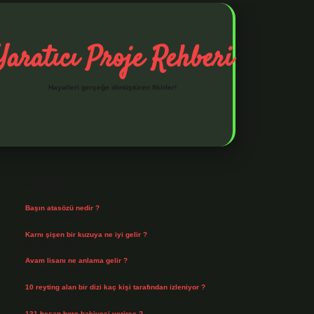
Yaratıcı Proje Rehberi
Hayalleri gerçeğe dönüştüren fikirler!
Sidebar
ilbet mobil giriş
ilbet giriş
piabella giriş adresi
https://www.bete
Son Yazılar
Başın atasözü nedir ?
Ağustos 6, 2026
Karnı şişen bir kuzuya ne iyi gelir ?
Ağustos 5, 2026
Avam lisanı ne anlama gelir ?
Ağustos 4, 2026
10 reyting alan bir dizi kaç kişi tarafından izleniyor ?
Ağustos 3, 2026
131 hesap borç bakiyesi verirse ?