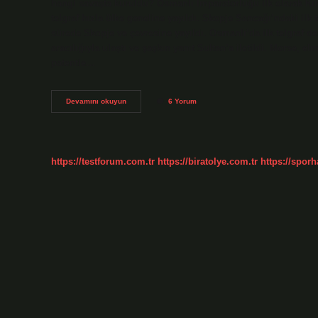
hangi savaşta kuruldu? Osmanlı İmparatorluğu ilk olarak Kır
telgraf hızla ülke geneline yayıldı. Skopje Sancağı’ndaki ilk t
sürede Skopje ve çevresine yayıldı. Osmanlı’da ilk telgraf 
aracılığıyla ulaştı ve şaşkın yanıt Sultan’a iletildi. Morse,
patentle…
Osmanlıda
Devamını okuyun
6 Yorum
Ilk
Telefon
Hattı
Hangi
Padişah
https://testforum.com.tr
https://biratolye.com.tr
https://sporh