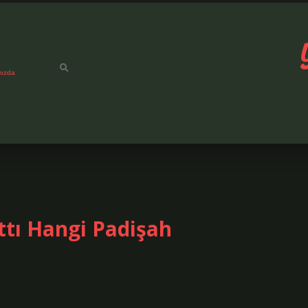
mızda
ttı Hangi Padişah
yıl sonra İstanbul’a geliyor. İstanbul’daki ilk telefon hattının 1881
stanesi arasına döşendiği düşünülüyor. Osmanlı ilk telgraf hattı