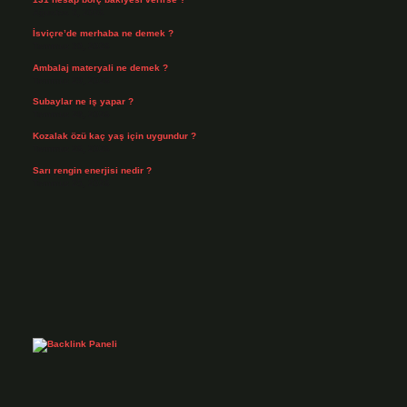
Ağustos 3, 2026
İsviçre’de merhaba ne demek ?
Temmuz 30, 2026
Ambalaj materyali ne demek ?
Temmuz 29, 2026
Subaylar ne iş yapar ?
Temmuz 28, 2026
Kozalak özü kaç yaş için uygundur ?
Temmuz 26, 2026
Sarı rengin enerjisi nedir ?
Temmuz 25, 2026