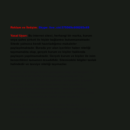
Reklam ve İletişim:
Skype: live:.cid.575569c608265c69
Yasal Uyarı:
Bu internet sitesi, herhangi bir marka, kurum
veya şahıs şirketi ile hiçbir bağlantısı bulunmamaktadır.
Sitede yalnızca kendi hazırladığımız makaleler
paylaşılmaktadır. Burada yer alan içerikler haber niteliği
taşımamakta olup, gerçek kurum ve kişiler hakkında
paylaşım yapılmamaktadır. Gerçek kurum ve kişiler ile isim
benzerlikleri tamamen tesadüfidir. Sitemizdeki bilgiler taslak
halindedir ve tavsiye niteliği taşımazlar.
Sitemiz, 5651 Sayılı Kanun gereğince Bilgi Teknolojileri ve
İletişim Kurumu (BTK) tarafından onaylanmış bir Yer
Sağlayıcı olarak hizmet vermektedir. Bu nedenle, sitedeki
içerikleri proaktif olarak denetleme veya araştırma
yükümlülüğümüz bulunmamaktadır. Ancak, üyelerimiz
yazdıkları içeriklerin sorumluluğunu taşımakta olup, siteye
üye olarak bu sorumluluğu kabul etmiş sayılırlar.
Hukuka ve yasal düzenlemelere aykırı olduğunu
düşündüğünüz içerikleri,
backlinkpanelicomtr@gmail.com
adresine bildirmeniz halinde, ilgili içerikler yasal süre
içerisinde sitemizden kaldırılacaktır.