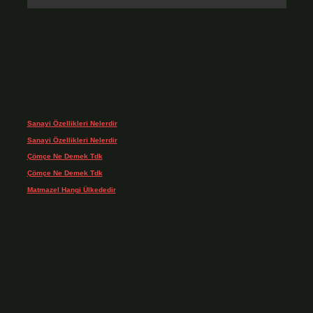
Son yorumlar
Sanayi Özellikleri Nelerdir
için
admin
Sanayi Özellikleri Nelerdir
için
Ağa
Çömçe Ne Demek Tdk
için
admin
Çömçe Ne Demek Tdk
için
Filiz
Matmazel Hangi Ülkededir
için
admin