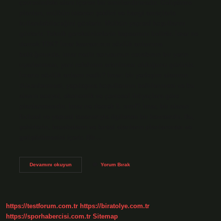
çevresindeki alanı içeren bir sınırlandırmadır. Geliştirme
planları, mülkün istenen şeklini ve hangi amaçlarla
kullanılabileceğini gösterir. Mülkün yapısal koşullarını
gösterir. Teknik gereksinimlerin kapsamını belirtir. İmar ne
demek TDK? İmar kavramının sözlük anlamına
baktığımızda, imar nedir sorusunun cevabının bir yerin
uyarlanması, yani refahının artırılması olduğunu görürüz.
İmarın sözlük anlamı nedir? İmar; bir yerleşim alanının
düzenlenmesi, yapılaşma koşullarının belirlenmesi ve bu
alanın sosyal, ekonomik ve çevresel ihtiyaçlara göre
planlanmasıdır. İmar ne demek 5. sınıf? İmar, bir alanın
fiziksel ve yapısal tasarımıyla ilgilenen bir kavramdır. Bu,
şehirlerin, kasabaların ve kırsal alanların planlanması ve
geliştirilmesini içerir. Bir…
Imar
Devamını okuyun
Yorum Bırak
Ne
Demek
Tdk
Sözlük
https://testforum.com.tr
https://biratolye.com.tr
https://sporhabercisi.com.tr
Sitemap