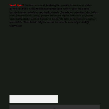
Yasal Uyarı:
Bu internet sitesi, herhangi bir marka, kurum veya şahıs
şirketi ile hiçbir bağlantısı bulunmamaktadır. Sitede yalnızca kendi
hazırladığımız makaleler paylaşılmaktadır. Burada yer alan içerikler haber
niteliği taşımamakta olup, gerçek kurum ve kişiler hakkında paylaşım
yapılmamaktadır. Gerçek kurum ve kişiler ile isim benzerlikleri tamamen
tesadüfidir. Sitemizdeki bilgiler taslak halindedir ve tavsiye niteliği
taşımazlar.
Sitemiz, 5651 Sayılı Kanun gereğince Bilgi Teknolojileri ve İletişim Kurumu
(BTK) tarafından onaylanmış bir Yer Sağlayıcı olarak hizmet vermektedir. Bu
nedenle, sitedeki içerikleri proaktif olarak denetleme veya araştırma
yükümlülüğümüz bulunmamaktadır. Ancak, üyelerimiz yazdıkları içeriklerin
sorumluluğunu taşımakta olup, siteye üye olarak bu sorumluluğu kabul
etmiş sayılırlar.
Hukuka ve yasal düzenlemelere aykırı olduğunu düşündüğünüz içerikleri,
backlinkpanelicomtr@gmail.com
adresine bildirmeniz halinde, ilgili
içerikler yasal süre içerisinde sitemizden kaldırılacaktır.
Arama