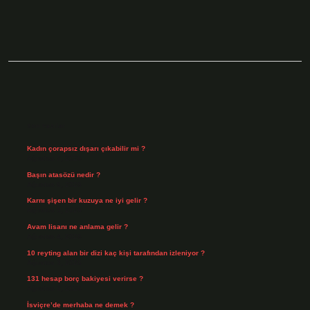
Sidebar
Son Yazılar
Kadın çorapsız dışarı çıkabilir mi ?
Ağustos 7, 2026
Başın atasözü nedir ?
Ağustos 6, 2026
Karnı şişen bir kuzuya ne iyi gelir ?
Ağustos 5, 2026
Avam lisanı ne anlama gelir ?
Ağustos 4, 2026
10 reyting alan bir dizi kaç kişi tarafından izleniyor ?
Ağustos 3, 2026
131 hesap borç bakiyesi verirse ?
Ağustos 3, 2026
İsviçre’de merhaba ne demek ?