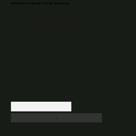
halindedir ve tavsiye niteliği taşımazlar.
Sitemiz, 5651 Sayılı Kanun gereğince Bilgi Teknolojileri ve
İletişim Kurumu (BTK) tarafından onaylanmış bir Yer
Sağlayıcı olarak hizmet vermektedir. Bu nedenle, sitedeki
içerikleri proaktif olarak denetleme veya araştırma
yükümlülüğümüz bulunmamaktadır. Ancak, üyelerimiz
yazdıkları içeriklerin sorumluluğunu taşımakta olup, siteye
üye olarak bu sorumluluğu kabul etmiş sayılırlar.
Hukuka ve yasal düzenlemelere aykırı olduğunu
düşündüğünüz içerikleri,
backlinkpanelicomtr@gmail.com
adresine bildirmeniz halinde, ilgili içerikler yasal süre
içerisinde sitemizden kaldırılacaktır.
Arama