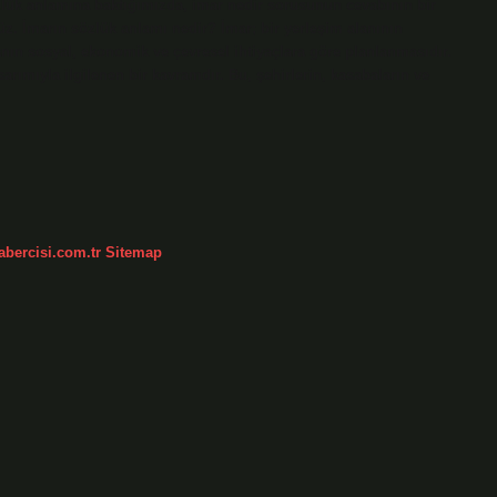
lük anlamına baktığımızda, imar nedir sorusunun cevabının bir
üz. İmarın sözlük anlamı nedir? İmar; bir yerleşim alanının
nın sosyal, ekonomik ve çevresel ihtiyaçlara göre planlanmasıdır.
sarımıyla ilgilenen bir kavramdır. Bu, şehirlerin, kasabaların ve
abercisi.com.tr
Sitemap