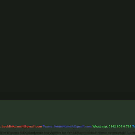
l:
backlinkpaneli@gmail.com
Teams:
forumhizmeti@gmail.com
Whatsapp: 0262 606 0 726
T
etişim Kurumu (BTK) tarafından onaylanmış bir Yer Sağlayıcı olarak hizmet vermektedir. Bu ne