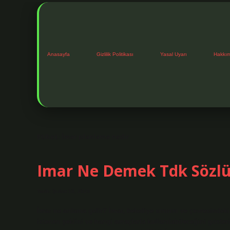
Anasayfa
Gizlilik Politikası
Yasal Uyarı
Hakkı
Etiket:
İmar planlama nedir
Imar Ne Demek Tdk Sözl
Tarih: Şubat 10, 2025
İmar ne anlama gelir? İmar, belediye sınırını ve çevresindeki
istenen şeklini ve hangi amaçlarla kullanılabileceğini gösteri