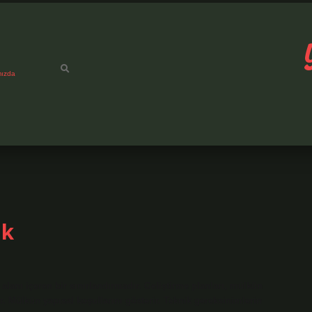
mızda
ük
 alanı içeren bir sınırlandırmadır. Geliştirme planları, mülkün
r. Mülkün yapısal koşullarını gösterir. Teknik gereksinimlerin