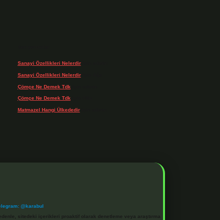
Son yorumlar
Sanayi Özellikleri Nelerdir
için
admin
Sanayi Özellikleri Nelerdir
için
Ağa
Çömçe Ne Demek Tdk
için
admin
Çömçe Ne Demek Tdk
için
Filiz
Matmazel Hangi Ülkededir
için
admin
elegram: @karabul
denle, sitedeki içerikleri proaktif olarak denetleme veya araştırma