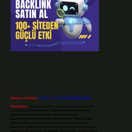
Reklam ve İletişim:
Skype: live:.cid.575569c608265c69
Yasal Uyarı:
Bu internet sitesi, herhangi bir marka, kurum
veya şahıs şirketi ile hiçbir bağlantısı bulunmamaktadır.
Sitede yalnızca kendi hazırladığımız makaleler
paylaşılmaktadır. Burada yer alan içerikler haber niteliği
taşımamakta olup, gerçek kurum ve kişiler hakkında
paylaşım yapılmamaktadır. Gerçek kurum ve kişiler ile isim
benzerlikleri tamamen tesadüfidir. Sitemizdeki bilgiler taslak