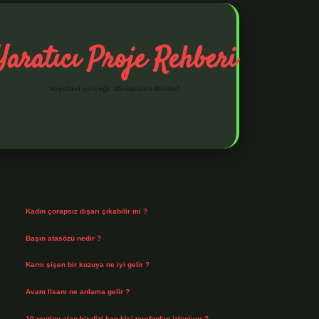
Yaratıcı Proje Rehberi
Hayalleri gerçeğe dönüştüren fikirler!
Sidebar
ilbet mobil giriş
ilbet giriş
piabella giriş adresi
https://www.be
Son Yazılar
Kadın çorapsız dışarı çıkabilir mi ?
Ağustos 7, 2026
Başın atasözü nedir ?
Ağustos 6, 2026
Karnı şişen bir kuzuya ne iyi gelir ?
Ağustos 5, 2026
Avam lisanı ne anlama gelir ?
Ağustos 4, 2026
10 reyting alan bir dizi kaç kişi tarafından izleniyor ?