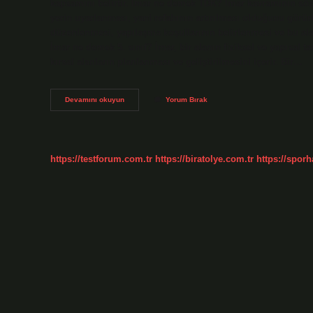
kapsamını belirtir. İmar ne demek TDK? İmar kavramının söz
yerin uyarlanması, yani refahının artırılması olduğunu görür
düzenlenmesi, yapılaşma koşullarının belirlenmesi ve bu ala
İmar ne demek 5. sınıf? İmar, bir alanın fiziksel ve yapısal ta
kırsal alanların planlanması ve geliştirilmesini içerir. Bir…
Imar
Devamını okuyun
Yorum Bırak
Ne
Demek
Tdk
Sözlük
https://testforum.com.tr
https://biratolye.com.tr
https://sporh